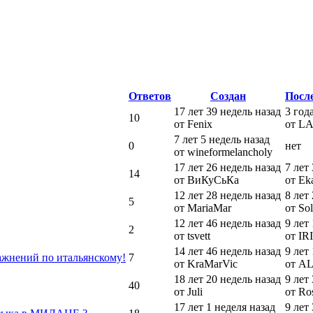
Ответов
Создан
Посл
17 лет 39 недель назад
3 год
10
от Fenix
от LA
7 лет 5 недель назад
0
нет
от wineformelancholy
17 лет 26 недель назад
7 лет
14
от ВиКуСьКа
от Ek
12 лет 28 недель назад
8 лет
5
от MariaMar
от So
12 лет 46 недель назад
9 лет
2
от tsvett
от IR
14 лет 46 недель назад
9 лет
ражнений по итальянскому!
7
от KraMarVic
от AL
18 лет 20 недель назад
9 лет
40
от Juli
от Ro
17 лет 1 неделя назад
9 лет