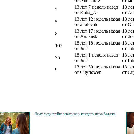
от Allenatore
от ta
13 лет 7 недель назад
13 ле
7
от Katia_A
от Adr
13 лет 12 недель назад
13 ле
5
от altolocato
от Gio
13 лет 17 недель назад
13 ле
8
от Аллansk
от do
18 лет 18 недель назад
13 ле
107
от Juli
от Jul
18 лет 1 неделя назад
13 ле
35
от Juli
от Lil
13 лет 30 недель назад
13 ле
9
от Cityflower
от Ci
Чему люди втайне завидуют у каждого знака Зодиака