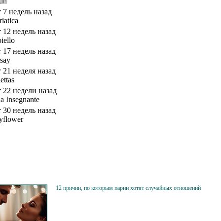
bun
т 7 недель назад
iatica
т 12 недель назад
iello
т 17 недель назад
rsay
т 21 неделя назад
iettas
т 22 недели назад
ia Insegnante
т 30 недель назад
tyflower
12 причин, по которым парни хотят случайных отношений