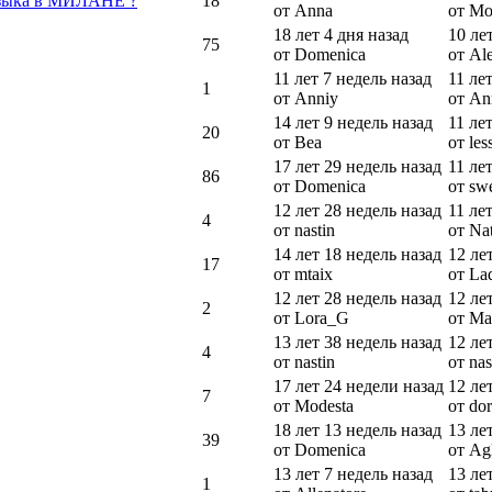
 языка в МИЛАНЕ ?
18
от Anna
от Mo
18 лет 4 дня назад
10 ле
75
от Domenica
от Ale
11 лет 7 недель назад
11 ле
1
от Anniy
от An
14 лет 9 недель назад
11 ле
20
от Bea
от les
17 лет 29 недель назад
11 ле
86
от Domenica
от swe
12 лет 28 недель назад
11 ле
4
от nastin
от Na
14 лет 18 недель назад
12 ле
17
от mtaix
от La
12 лет 28 недель назад
12 ле
2
от Lora_G
от Mar
13 лет 38 недель назад
12 ле
4
от nastin
от nas
17 лет 24 недели назад
12 ле
7
от Modesta
от do
18 лет 13 недель назад
13 ле
39
от Domenica
от Ag
13 лет 7 недель назад
13 ле
1