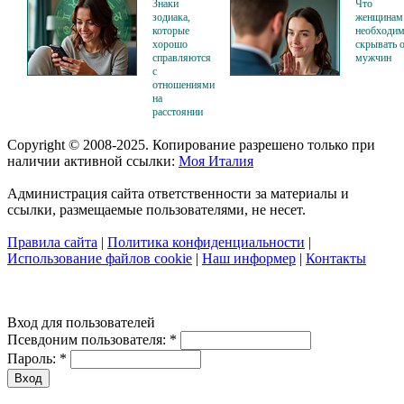
Знаки
Что
зодиака,
женщинам
которые
необходи
хорошо
скрывать 
справляются
мужчин
с
отношениями
на
расстоянии
Copyright © 2008-2025. Копирование разрешено только при
наличии активной ссылки:
Моя Италия
Администрация сайта ответственности за материалы и
ссылки, размещаемые пользователями, не несет.
Правила сайта
|
Политика конфиденциальности
|
Использование файлов cookie
|
Наш информер
|
Контакты
Вход для пользователей
Псевдоним пользователя:
*
Пароль:
*