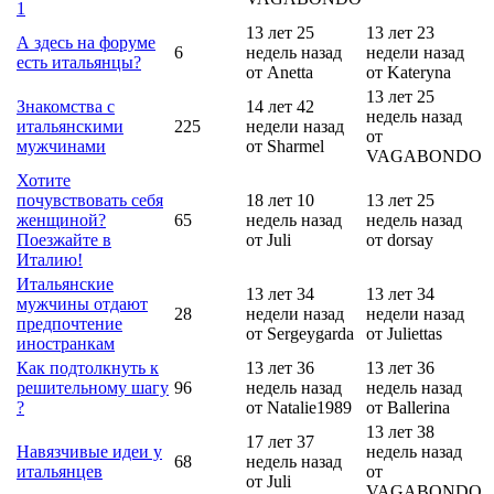
1
13 лет 25
13 лет 23
А здесь на форуме
6
недель назад
недели назад
есть итальянцы?
от Anetta
от Kateryna
13 лет 25
Знакомства с
14 лет 42
недель назад
итальянскими
225
недели назад
от
мужчинами
от Sharmel
VAGABONDO
Хотите
почувствовать себя
18 лет 10
13 лет 25
женщиной?
65
недель назад
недель назад
Поезжайте в
от Juli
от dorsay
Италию!
Итальянские
13 лет 34
13 лет 34
мужчины отдают
28
недели назад
недели назад
предпочтение
от Sergeygarda
от Juliettas
иностранкам
Как подтолкнуть к
13 лет 36
13 лет 36
решительному шагу
96
недель назад
недель назад
?
от Natalie1989
от Ballerina
13 лет 38
17 лет 37
Навязчивые идеи у
недель назад
68
недель назад
итальянцев
от
от Juli
VAGABONDO