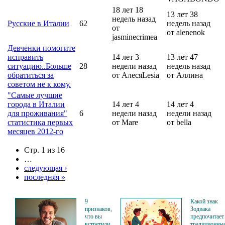
18 лет 18
13 лет 38
недель назад
Русские в Италии
62
недель назад
от
от alenenok
jasminecrimea
Девченки помогите
исправить
14 лет 3
13 лет 47
ситуацию..Больше
28
недели назад
недель назад
обратиться за
от АлесяLesia
от Аллина
советом не к кому.
"Самые лучшие
города в Италии
14 лет 4
14 лет 4
для проживания"
6
недели назад
недели назад
статистика первых
от Mare
от bella
месяцев 2012-го
Стр. 1 из 16
…
следующая ›
последняя »
9
Какой знак
признаков,
Зодиака
что вы
предпочитает
встретили
традиционны