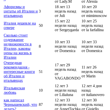
от Lady.M
от Alessia
Афоризмы и
18 лет 13
10 лет 20
цитаты об Италии и
3
недель назад
недель назад
итальянцах
от Juli
от mimimoscow
15 лет 22
10 лет 25
Италия дешевле на
50
недели назад
недель назад
севере
от Sergeygarda
от la farfallina
Сколько стоит
содержание
10 лет 33
10 лет 33
недвижимости в
8
недели назад
недели назад
Италии, каковы
от Domenica
от Domenica
цены на жизнь в
Италии
Очередная
17 лет 29
рекомендация -
11 лет 26
недель назад
интересные книги
51
недель назад
от
об Италии и
от Marin
VAGABONDO
итальянцах
12 лет 3
12 лет 4 дня
Итальянская
10
недели назад
назад
любовь
от Lilialuna
от italianovero
как написал
12 лет 33
12 лет 30
Чернышевский, что
87
недели назад
недель назад
делать?
от AnnetTochka
от Gioiello