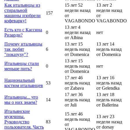
Как итальянцы из
15 лет 52
13 лет 2
стиральной
недели назад
недели назад
157
машины изобрели
от
от
кофеварку!
VAGABONDO
VAGABONDO
13 лет 4
Есть кто с Кассина
0
недели назад
нет
Ризарди?
от Albina
Почему итальянцы
13 лет 15
13 лет 14
так любят
6
недель назад
недель назад
"показуху"?
от Domenica
от Domenica
13 лет 15
Итальянцы стали
0
недель назад
нет
меньше пить?
от Domenica
17 лет 46
13 лет 16
Национальный
53
недель назад
недель назад
костюм итальянцев
от Zabava
от Gelendka
17 лет 36
13 лет 18
Итальянцы... что
14
недель назад
недель назад
мы о них знаем?
от Juli
от Ballerina
Итальянские
15 лет 46
мужчины.
13 лет 23
недель назад
Руководство
83
недели назад
от
пользователя. Часть
от dorsay
VAGABONDO