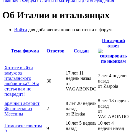
Главная
›
Форум
›
Статьи и материалы для обсуждения
Об Италии и итальянцах
Войти
для добавления нового контента в форум.
Последний
ответ
Тема форума
Ответов
Создан
Хотите выйти
замуж за
17 лет 11
7 лет 4 недели
итальянского
недель назад
30
назад
любовника?! Эта
от
от Zaspola
статья вам не
VAGABONDO
повредит!
8 лет 18 недель
Брачный аферист
8 лет 20 недель
назад
Франческо из
2
назад
от
Мессины
от Blestka
VAGABONDO
10 лет 5 недель
10 лет 4
Помогите советом
9
назад
недели назад
:)