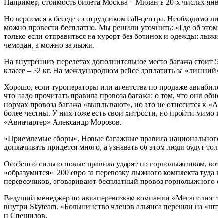
Например, стоимость билета Москва – Милан в 20-х числах янва
Но вернемся к беседе с сотрудником сall-центра. Необходимо
можно провести бесплатно. Мы решили уточнить: «Где об этом 
только если отправиться на курорт без ботинок и одежды: лыжи 
чемодан, а можно за лыжи.
На внутренних перелетах дополнительное место багажа стоит 5
классе – 32 кг. На международном рейсе доплатить за «лишний»
Хорошо, если туроператоры или агентства по продаже авиабиле
что надо прочитать правила провоза багажа: о том, что они об
нормах провоза багажа «выплывают», но это не относится к «А
более честны. У них тоже есть свои хитрости, но пройти мимо
«Авиачартер» Александр Морозов.
«Приемлемые сборы». Новые багажные правила национального 
доплачивать придется много, а узнавать об этом люди будут то
Особенно сильно новые правила ударят по горнолыжникам, кот
«образумится». 200 евро за перевозку лыжного комплекта туда
перевозчиков, оговаривают бесплатный провоз горнолыжного 
Ведущий менеджер по авиаперевозкам компании «Мегаполюс ту
внутри Skyteam. «Большинство членов альянса перешли на «штуч
н Спешилов.