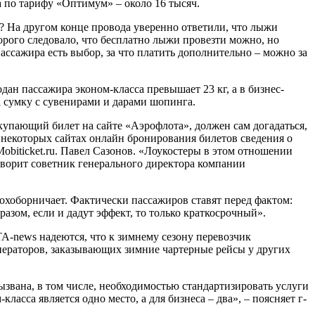
а по тарифу «Оптимум» – около 16 тысяч.
? На другом конце провода уверенно ответили, что лыжи
торого следовало, что бесплатно лыжи провезти можно, но
 пассажира есть выбор, за что платить дополнительно – можно за
дан пассажира эконом-класса превышает 23 кг, а в бизнес-
за сумку с сувенирами и дарами шопинга.
окупающий билет на сайте «Аэрофлота», должен сам догадаться,
а некоторых сайтах онлайн бронирования билетов сведения о
biticket.ru. Павел Сазонов. «Лоукостеры в этом отношении
оворит советник генерального директора компании
хоборничает. Фактически пассажиров ставят перед фактом:
разом, если и дадут эффект, то только краткосрочный».
A-news надеются, что к зимнему сезону перевозчик
операторов, заказывающих зимние чартерные рейсы у других
вана, в том числе, необходимостью стандартизировать услуги
сса является одно место, а для бизнеса – два», – поясняет г-