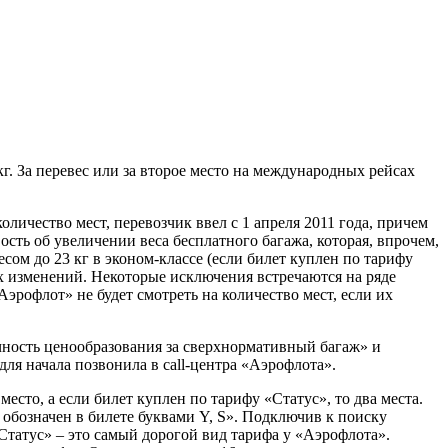
г. За перевес или за второе место на международных рейсах
личество мест, перевозчик ввел с 1 апреля 2011 года, причем
сть об увеличении веса бесплатного багажа, которая, впрочем,
сом до 23 кг в эконом-классе (если билет куплен по тарифу
рех изменений. Некоторые исключения встречаются на ряде
эрофлот» не будет смотреть на количество мест, если их
чность ценообразования за сверхнормативный багаж» и
ля начала позвонила в сall-центра «Аэрофлота».
место, а если билет куплен по тарифу «Статус», то два места.
обозначен в билете буквами Y, S». Подключив к поиску
татус» – это самый дорогой вид тарифа у «Аэрофлота».