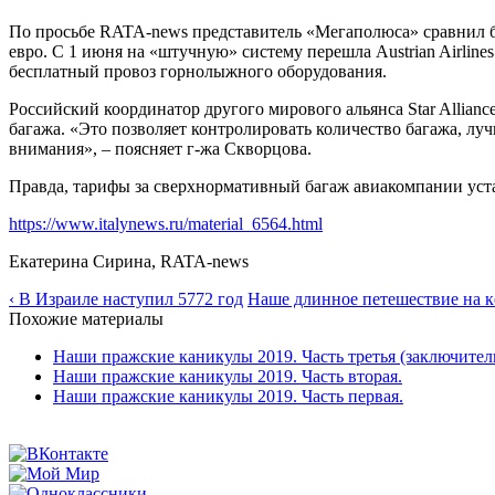
По просьбе RATA-news представитель «Мегаполюса» сравнил баг
евро. С 1 июня на «штучную» систему перешла Аustrian Airline
бесплатный провоз горнолыжного оборудования.
Российский координатор другого мирового альянса Star Allia
багажа. «Это позволяет контролировать количество багажа, лу
внимания», – поясняет г-жа Скворцова.
Правда, тарифы за сверхнормативный багаж авиакомпании уст
https://www.italynews.ru/material_6564.html
Екатерина Сирина, RATA-news
‹ В Израиле наступил 5772 год
Наше длинное петешествие на ке
Похожие материалы
Наши пражские каникулы 2019. Часть третья (заключитель
Наши пражские каникулы 2019. Часть вторая.
Наши пражские каникулы 2019. Часть первая.