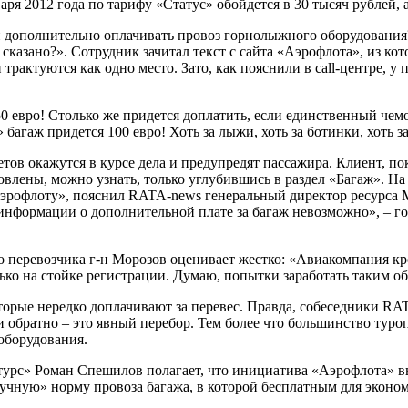
ря 2012 года по тарифу «Статус» обойдется в 30 тысяч рублей, 
 ли дополнительно оплачивать провоз горнолыжного оборудования
сказано?». Сотрудник зачитал текст с сайта «Аэрофлота», из ко
трактуются как одно место. Зато, как пояснили в сall-центре, у
0 евро! Столько же придется доплатить, если единственный чемо
 багаж придется 100 евро! Хоть за лыжи, хоть за ботинки, хоть 
тов окажутся в курсе дела и предупредят пассажира. Клиент, п
новлены, можно узнать, только углубившись в раздел «Багаж». Н
эрофлоту», пояснил RATA-news генеральный директор ресурса Mo
 информации о дополнительной плате за багаж невозможно», – г
перевозчика г-н Морозов оценивает жестко: «Авиакомпания кро
лько на стойке регистрации. Думаю, попытки заработать таким об
орые нередко доплачивают за перевес. Правда, собеседники RAT
 и обратно – это явный перебор. Тем более что большинство тур
оборудования.
рс» Роман Спешилов полагает, что инициатива «Аэрофлота» выз
ную» норму провоза багажа, в которой бесплатным для эконом-кла