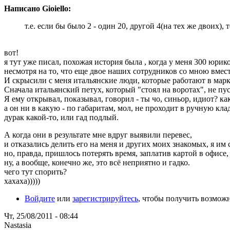
Написано Gioiello:
т.е. если бы было 2 - один 20, другой 4(на тех же двоих), 
вот!
я тут уже писал, похожая история была , когда у меня 300 юрик
несмотря на то, что еще двое наших сотрудников со мною вмест
И скрысили с меня итальянские люди, которые работают в марк
Сначала итальянский петух, который "стоял на воротах", не пу
Я ему открывал, показывал, говорил - ты чо, синьор, идиот? ка
а он ни в какую - по габаритам, мол, не проходит в ручную клад
дурак какой-то, или гад подлый.
А когда они в результате мне вдруг выявили перевес,
и отказались делить его на меня и других моих знакомых, я им с
но, правда, пришлось потерять время, заплатив картой в офисе,
ну, а вообще, конечно же, это всё неприятно и гадко.
чего тут спорить?
хахаха)))))
Войдите
или
зарегистрируйтесь
, чтобы получить возмож
Чт, 25/08/2011 - 08:44
Nastasia