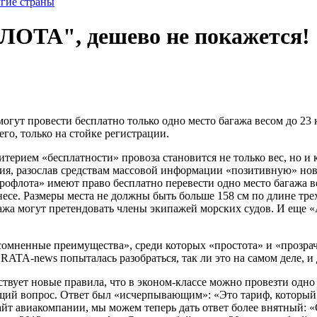
угие страны
ОТА", дешево не покажется!
гут провести бесплатно только одно место багажа весом до 23 к
его, только на стойке регистрации.
рием «бесплатности» провоза становится не только вес, но и ко
вия, разослав средствам массовой информации «позитивную» ново
рофлота» имеют право бесплатно перевести одно место багажа ве
бизнесе. Размеры места не должны быть больше 158 см по длине т
ажа могут претендовать члены экипажей морских судов. И еще «А
есомненные преимущества», среди которых «простота» и «прозра
TA-news попыталась разобраться, так ли это на самом деле, и д
ствует новые правила, что в эконом-классе можно провезти одно 
ющий вопрос. Ответ был «исчерпывающим»: «Это тариф, который 
т авиакомпании, мы можем теперь дать ответ более внятный: «С