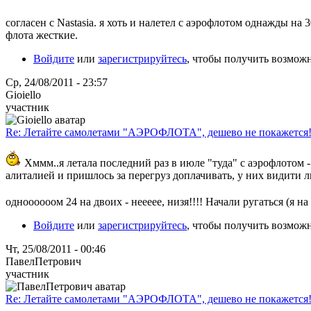
согласен с Nastasia. я хоть и налетел с аэрофлотом однажды на
флота жесткие.
Войдите
или
зарегистрируйтесь
, чтобы получить возмож
Ср, 24/08/2011 - 23:57
Gioiello
участник
Re: Летайте самолетами "АЭРОФЛОТА", дешево не покажется
Хммм..я летала последний раз в июле "туда" с аэрофлотом - 
алиталией и пришлось за перегруз доплачивать, у них видити ли 
одноооооом 24 на двоих - неееее, низя!!!! Начали ругаться (я на
Войдите
или
зарегистрируйтесь
, чтобы получить возмож
Чт, 25/08/2011 - 00:46
ПавелПетрович
участник
Re: Летайте самолетами "АЭРОФЛОТА", дешево не покажется