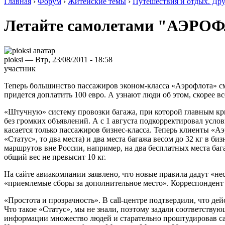
Главная
›
Форум
›
Житейские темы
›
Путешествия и отдых. Др
Летайте самолетами "АЭРОФЛ
pioksi — Втр, 23/08/2011 - 18:58
участник
Теперь большинство пассажиров эконом-класса «Аэрофлота» смо
придется доплатить 100 евро. А узнают люди об этом, скорее вс
«Штучную» систему провозки багажа, при которой главным крите
без громких объявлений. А с 1 августа подкорректировал усло
касается только пассажиров бизнес-класса. Теперь клиенты «Аэ
«Статус», то два места) и два места багажа весом до 32 кг в 
маршрутов вне России, например, на два бесплатных места баг
общий вес не превысит 10 кг.
На сайте авиакомпании заявлено, что новые правила дадут «н
«приемлемые сборы за дополнительное место». Корреспондент RA
«Простота и прозрачность». В сall-центре подтвердили, что дей
Что такое «Статус», мы не знали, поэтому задали соответству
информации множество людей и старательно проштудировав сай