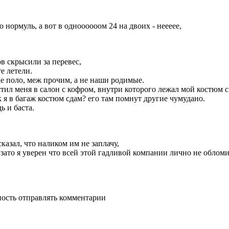
то нормуль, а вот в одноооооом 24 на двоих - неееее,
ов скрысили за перевес,
е летели.
е поло, меж прочим, а не наши родимые.
стил меня в салон с кофром, внутри которого лежал мой костюм 
к я в багаж костюм сдам? его там помнут другие чумудано.
ь и баста.
казал, что наликом им не заплачу,
 зато я уверен что всей этой гадливой компании лично не обломил
ность отправлять комментарии