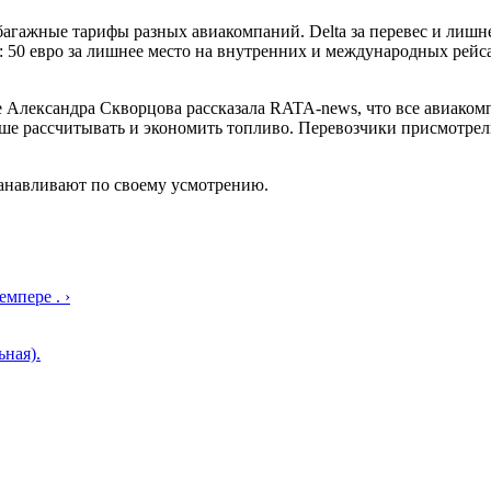
ажные тарифы разных авиакомпаний. Delta за перевес и лишнее м
s: 50 евро за лишнее место на внутренних и международных рейса
nce Александра Скворцова рассказала RATA-news, что все авиак
чше рассчитывать и экономить топливо. Перевозчики присмотрели
анавливают по своему усмотрению.
мпере . ›
ная).