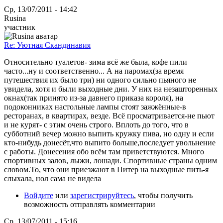
Ср, 13/07/2011 - 14:42
Rusina
участник
Re: Уютная Скандинавия
Относительно туалетов- зима всё же была, кофе пили
часто...ну и соответственно... А на паромах(за время
путешествия их было три) ни одного сильно пьяного не
увидела, хотя и были выходные дни. У них на незашторенных
окнах(так принято из-за давнего приказа короля), на
подоконниках настольные лампы стоят зажжённые-в
ресторанах, в квартирах, везде. Всё просматривается-не пьют
и не курят- с этим очень строго. Вплоть до того, что в
субботний вечер можно выпить кружку пива, но одну и если
кто-нибудь донесёт,что выпито больше,последует увольнение
с работы. Донесения обо всём там приветствуются. Много
спортивных залов, лыжи, лошади. Спортивные страны одним
словом.То, что они приезжают в Питер на выходные пить-я
слыхала, нол сама не видела
Войдите
или
зарегистрируйтесь
, чтобы получить
возможность отправлять комментарии
Ср, 13/07/2011 - 15:16