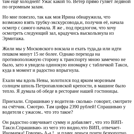
там ещё холодней! Ужас какой то. Ветер прямо гуляет ледяной
по огромным залам.
Но мне повезло, так как моя Ирина обнаружила, что
возможно взять трубку-экскурсовода,и, получив её, начала
осмотр с самого начала. Я же , под предлогом, что хочу
осмотреть следующий зал, крадучись выскользнула из
Эрмитажа.
Жили мы у Московского вокзала и ехать туда,да или идти
пешком минут 15 не более. Однако перехода на
противоположную сторону к транспорту мною замечено не
было, зато я увидела одинокую иномарку с табличкой Такси,
куда в момент и радостно впрыгнула.
Ехали мы вдоль Невы, золотился под ярким морозным
солнцем шпиль Петропавловской крепости, в машине было
тепло. Я думала об обеде в ресторане нашей гостиницы.
Приехали. Спрашиваю у водителя- сколько- говорит, смотрите
на счётчик. Смотрю. Там цифра 2390 рублей! Спрашиваю у
водителя с ужасом.. что это такое?
Он радостно озвучивает сумму и добавляет , что это ВИП-
Такси.Спрашиваю- из чего это видно,что ВИП, отвечает-
Иномарка! Говорю- А-а !...и плачу деньги почти безропотно.