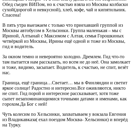
Обед съеден ВИПом, но к счастью взяла из Москвы колбаски
сухой(дорогой и невкусной), хлеб, кофе, чай и кипятильник.
Спасена!
В пять утра выезжаем с только что приехавшей группой из
Москвы автобусом в Хельсинки. Группа маленькая – мы с
Ириной, Алтынай с Максимом с Алтая, семья Горошкиных
четвёркой из Москвы, Ирины ещё одной и тоже из Москвы,
гид и водитель.
За окном темно и невероятно холодно. Дремлем. Гид что-то
там пытается нам рассказать, но всем не до неё. Она замолкает
и тоже, видимо, засыпает. Водитель, к счастью, не спит, везёт
нас.
Граница, ещё граница…Светает… мы в Финляндии и светит
яркое солнце! Радостно и интересно.Все оживляются, никто
не спит. Гид порой и интересное рассказывает, хотя тоже
сыпет незапоминающимися точными датами и именами, как
горохом.Да Бог с ней!
Чуть колесим по Хельсинки, захватываем у вокзала Евгения
из Владикавказа( ехал поездом Москва- Хельсинки) и вперёд
на Турку.