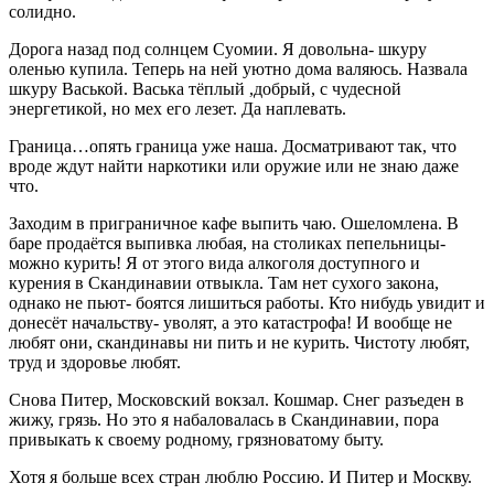
солидно.
Дорога назад под солнцем Суомии. Я довольна- шкуру
оленью купила. Теперь на ней уютно дома валяюсь. Назвала
шкуру Васькой. Васька тёплый ,добрый, с чудесной
энергетикой, но мех его лезет. Да наплевать.
Граница…опять граница уже наша. Досматривают так, что
вроде ждут найти наркотики или оружие или не знаю даже
что.
Заходим в приграничное кафе выпить чаю. Ошеломлена. В
баре продаётся выпивка любая, на столиках пепельницы-
можно курить! Я от этого вида алкоголя доступного и
курения в Скандинавии отвыкла. Там нет сухого закона,
однако не пьют- боятся лишиться работы. Кто нибудь увидит и
донесёт начальству- уволят, а это катастрофа! И вообще не
любят они, скандинавы ни пить и не курить. Чистоту любят,
труд и здоровье любят.
Снова Питер, Московский вокзал. Кошмар. Снег разъеден в
жижу, грязь. Но это я набаловалась в Скандинавии, пора
привыкать к своему родному, грязноватому быту.
Хотя я больше всех стран люблю Россию. И Питер и Москву.