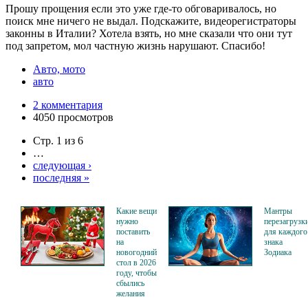
Прошу прощения если это уже где-то обговаривалось, но
поиск мне ничего не выдал. Подскажите, видеорегистраторы
законны в Италии? Хотела взять, но мне сказали что они тут
под запретом, мол частную жизнь нарушают. Спасибо!
Авто, мото
авто
2 комментария
4050 просмотров
Стр. 1 из 6
…
следующая ›
последняя »
Какие вещи
Мантры
нужно
перезагрузк
поставить
для каждого
на
знака
новогодний
Зодиака
стол в 2026
году, чтобы
сбылись
желания