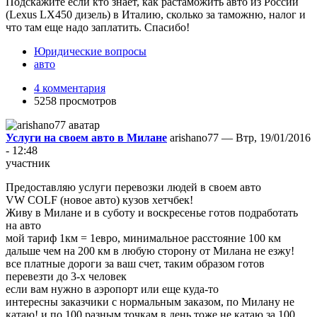
Подскажите если кто знает, как растаможить авто из России
(Lexus LX450 дизель) в Италию, сколько за таможню, налог и
что там еще надо заплатить. Спасибо!
Юридические вопросы
авто
4 комментария
5258 просмотров
Услуги на своем авто в Милане
arishano77 — Втр, 19/01/2016
- 12:48
участник
Предоставляю услуги перевозки людей в своем авто
VW COLF (новое авто) кузов хетчбек!
Живу в Милане и в суботу и воскресенье готов подработать
на авто
мой тариф 1км = 1евро, минимальное расстояние 100 км
дальше чем на 200 км в любую сторону от Милана не езжу!
все платные дороги за ваш счет, таким образом готов
перевезти до 3-х человек
если вам нужно в аэропорт или еще куда-то
интересны заказчики с нормальным заказом, по Милану не
катаю! и по 100 разным точкам в день тоже не катаю за 100