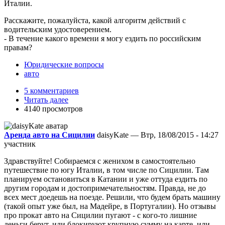
Италии.
Расскажите, пожалуйста, какой алгоритм действий с
водительским удостоверением.
- В течение какого времени я могу ездить по российским
правам?
Юридические вопросы
авто
5 комментариев
Читать далее
4140 просмотров
Аренда авто на Сицилии
daisyKate — Втр, 18/08/2015 - 14:27
участник
Здравствуйте! Собираемся с женихом в самостоятельно
путешествие по югу Италии, в том числе по Сицилии. Там
планируем остановиться в Катании и уже оттуда ездить по
другим городам и достопримечательностям. Правда, не до
всех мест доедешь на поезде. Решили, что будем брать машину
(такой опыт уже был, на Мадейре, в Португалии). Но отзывы
про прокат авто на Сицилии пугают - с кого-то лишние
деньги берут, или блокируют крупную сумму на карте, или