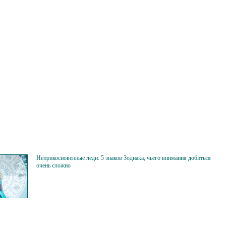
Неприкосновенные леди: 5 знаков Зодиака, чьего внимания добиться
очень сложно