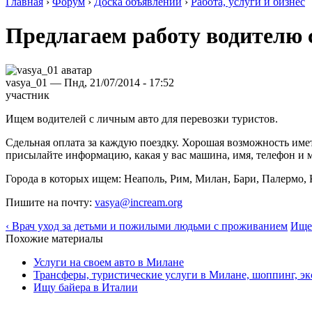
Главная
›
Форум
›
Доска объявлений
›
Работа, услуги и бизнес
Предлагаем работу водителю 
vasya_01 — Пнд, 21/07/2014 - 17:52
участник
Ищем водителей с личным авто для перевозки туристов.
Сдельная оплата за каждую поездку. Хорошая возможность име
присылайте информацию, какая у вас машина, имя, телефон и 
Города в которых ищем: Неаполь, Рим, Милан, Бари, Палермо, 
Пишите на почту:
vasya@incream.org
‹ Врач уход за детьми и пожилыми людьми с проживанием
Ищем
Похожие материалы
Услуги на своем авто в Милане
Трансферы, туристические услуги в Милане, шоппинг, эк
Ищу байера в Италии