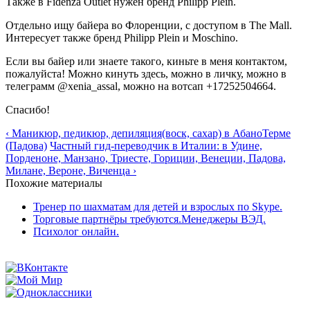
Также в Fidenza Outlet нужен бренд Philipp Plein.
Отдельно ищу байера во Флоренции, с доступом в The Mall.
Интересует также бренд Philipp Plein и Moschino.
Если вы байер или знаете такого, киньте в меня контактом,
пожалуйста! Можно кинуть здесь, можно в личку, можно в
телеграмм @xenia_assal, можно на вотсап +17252504664.
Спасибо!
‹ Маникюр, педикюр, депиляция(воск, сахар) в АбаноТерме
(Падова)
Частный гид-переводчик в Италии: в Удине,
Порденоне, Манзано, Триесте, Гориции, Венеции, Падова,
Милане, Вероне, Виченца ›
Похожие материалы
Тренер по шахматам для детей и взрослых по Skype.
Торговые партнёры требуются.Менеджеры ВЭД.
Психолог онлайн.