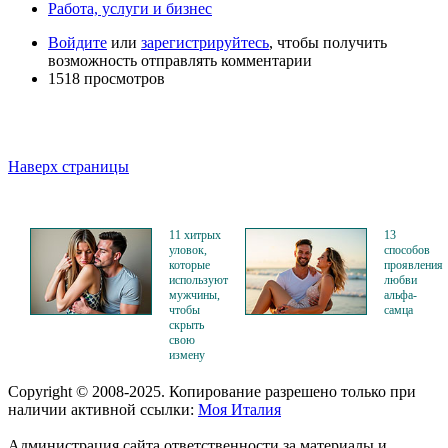
Работа, услуги и бизнес
Войдите
или
зарегистрируйтесь
, чтобы получить
возможность отправлять комментарии
1518 просмотров
Наверх страницы
11 хитрых
13
уловок,
способов
которые
проявления
используют
любви
мужчины,
альфа-
чтобы
самца
скрыть
свою
измену
Copyright © 2008-2025. Копирование разрешено только при
наличии активной ссылки:
Моя Италия
Администрация сайта ответственности за материалы и