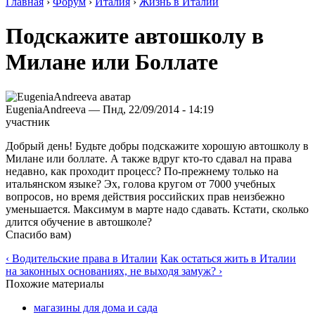
Главная
›
Форум
›
Италия
›
Жизнь в Италии
Подскажите автошколу в
Милане или Боллате
EugeniaAndreeva — Пнд, 22/09/2014 - 14:19
участник
Добрый день! Будьте добры подскажите хорошую автошколу в
Милане или боллате. А также вдруг кто-то сдавал на права
недавно, как проходит процесс? По-прежнему только на
итальянском языке? Эх, голова кругом от 7000 учебных
вопросов, но время действия российских прав неизбежно
уменьшается. Максимум в марте надо сдавать. Кстати, сколько
длится обучение в автошколе?
Спасибо вам)
‹ Водительские права в Италии
Как остаться жить в Италии
на законных основаниях, не выходя замуж? ›
Похожие материалы
магазины для дома и сада