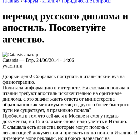
Главная
›
Форум
›
Италия
›
Юридические вопросы
перевод русского диплома и
апостиль. Посоветуйте
агенство.
Catarsis — Втр, 24/06/2014 - 14:06
участник
Добрый день! Собралась поступать в итальянский вуз на
физиотерапию.
Почитала информацию в интернете. На сколько я поняла в
италии требуют апостиль исключительно на оригинале
диплома, а это значит ждать ответа от министерства
образования как минимум месяц и другого более быстрого
пути не существует, я правильно поняла?
Проблема в том что сейчас я в Москве и смогу подать
документы, но 15 июля мне снова надо улететь в Италию.
Я слышала есть агенства которые могут помочь с
легализацией документов и прислать их по почте в Италию. В
интернете море рекламы, но я боюсь нарваться на