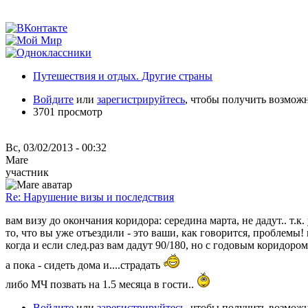
Путешествия и отдых. Другие страны
Войдите
или
зарегистрируйтесь
, чтобы получить возмож
3701 просмотр
Вс, 03/02/2013 - 00:32
Mare
участник
Re: Нарушение визы и последствия
вам визу до окончания коридора: середина марта, не дадут.. т.к. 
то, что вы уже отъездили - это ваши, как говорится, проблемы!
когда и если след.раз вам дадут 90/180, но с годовым коридором, 
а пока - сидеть дома и....страдать
либо МЧ позвать на 1.5 месяца в гости..
Войдите
или
зарегистрируйтесь
, чтобы получить возмож