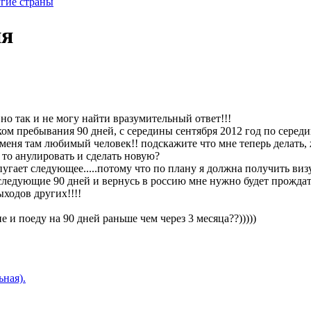
угие страны
ия
 но так и не могу найти вразумительный ответ!!!
ом пребывания 90 дней, с середины сентября 2012 год по середин
 меня там любимый человек!! подскажите что мне теперь делать, 
 то анулировать и сделать новую?
пугает следующее.....потому что по плану я должна получить виз
а следующие 90 дней и вернусь в россию мне нужно будет прождат
ыходов других!!!!
е и поеду на 90 дней раньше чем через 3 месяца??)))))
ная).