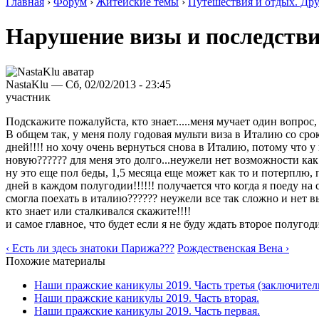
Главная
›
Форум
›
Житейские темы
›
Путешествия и отдых. Др
Нарушение визы и последств
NastaKlu — Сб, 02/02/2013 - 23:45
участник
Подскажите пожалуйста, кто знает.....меня мучает один вопрос,
В общем так, у меня полу годовая мульти виза в Италию со срок
дней!!!! но хочу очень вернуться снова в Италию, потому что у
новую?????? для меня это долго...неужели нет возможности как
ну это еще пол беды, 1,5 месяца еще может как то и потерплю, 
дней в каждом полугодии!!!!!! получается что когда я поеду н
смогла поехать в италию?????? неужели все так сложно и нет в
кто знает или сталкивался скажите!!!!
и самое главное, что будет если я не буду ждать второе полугоди
‹ Есть ли здесь знатоки Парижа???
Рождественская Вена ›
Похожие материалы
Наши пражские каникулы 2019. Часть третья (заключитель
Наши пражские каникулы 2019. Часть вторая.
Наши пражские каникулы 2019. Часть первая.