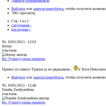
Давайте познакомимся!
Войдите
или
зарегистрируйтесь
, чтобы получить возмож
7061 просмотр
Стр. 1 из 2
следующая ›
последняя »
Чт, 10/01/2013 - 12:03
dorsay
участник
Re: Турин)) очень приятно
Привет из самого Турина (а не рядышком...
)! Хотя Никелин
Войдите
или
зарегистрируйтесь
, чтобы получить возмож
Чт, 10/01/2013 - 12:46
Natalia Zemlyanikina
участник
Re: Турин)) очень приятно