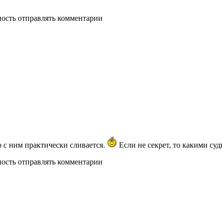
ность отправлять комментарии
о с ним практически сливается.
Если не секрет, то какими су
ность отправлять комментарии