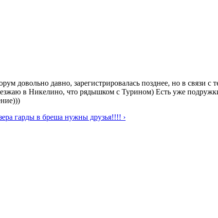
ум довольно давно, зарегистрировалась позднее, но в связи с т
реезжаю в Никелино, что рядышком с Турином) Есть уже подружки
ние)))
зера гарды в бреша нужны друзья!!!! ›