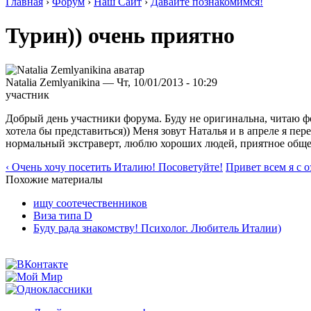
Главная
›
Форум
›
Наш Сайт
›
Давайте познакомимся!
Турин)) очень приятно
Natalia Zemlyanikina — Чт, 10/01/2013 - 10:29
участник
Добрый день участники форума. Буду не оригинальна, читаю фор
хотела бы представиться)) Меня зовут Наталья и в апреле я пе
нормальный экстраверт, люблю хороших людей, приятное обще
‹ Очень хочу посетить Италию! Посоветуйте!
Привет всем я с о
Похожие материалы
ищу соотечественников
Виза типа D
Буду рада знакомству! Психолог. Любитель Италии)