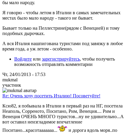
бы мало народу.
Я говорю - чтобы летом в Италии в самых замечательных
местах было мало народу - такого не бывает.
Бывает только на Пеллестрине(рядом с Венецией) и тому
подобных дырочках.
А вся Италия нашпигована туристами под завязку в любое
время года, а уж летом - особенно.
Войдите
или
зарегистрируйтесь
, чтобы получить
возможность отправлять комментарии
Чт, 24/01/2013 - 17:53
mukmal
участник
Re: Очень хочу посетить Италию! Посоветуйте!
Ксю82, я побывала в Италии в первый раз на НГ, посетила
Неаполь, Сорреното, Поситано, Рим, Венеция.... Рим и
Венеция ОЧЕНЬ МНОГО туристов...ну не удивительно...А
вот оставил неизгладимое впечатление
Поситано...красотааааааа...
и дорога вдоль моря..по