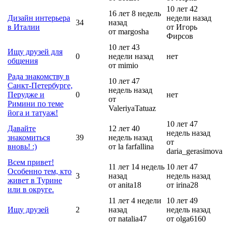
10 лет 42
16 лет 8 недель
Дизайн интерьера
недели назад
34
назад
в Италии
от Игорь
от margosha
Фирсов
10 лет 43
Ищу друзей для
0
недели назад
нет
общения
от mimio
Рада знакомству в
10 лет 47
Санкт-Петербурге,
недель назад
Перудже и
0
нет
от
Римини по теме
ValeriyaTatuaz
йога и татуаж!
10 лет 47
Давайте
12 лет 40
недель назад
знакомиться
39
недель назад
от
вновь! :)
от la farfallina
daria_gerasimova
Всем привет!
11 лет 14 недель
10 лет 47
Особенно тем, кто
3
назад
недель назад
живет в Турине
от anita18
от irina28
или в округе.
11 лет 4 недели
10 лет 49
Ищу друзей
2
назад
недель назад
от natalia47
от olga6160