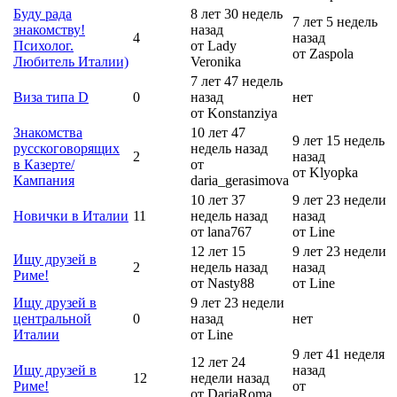
Буду рада
8 лет 30 недель
7 лет 5 недель
знакомству!
назад
4
назад
Психолог.
от Lady
от Zaspola
Любитель Италии)
Veronika
7 лет 47 недель
Виза типа D
0
назад
нет
от Konstanziya
Знакомства
10 лет 47
9 лет 15 недель
русскоговорящих
недель назад
2
назад
в Казерте/
от
от Klyopka
Кампания
daria_gerasimova
10 лет 37
9 лет 23 недели
Новички в Италии
11
недель назад
назад
от lana767
от Line
12 лет 15
9 лет 23 недели
Ищу друзей в
2
недель назад
назад
Риме!
от Nasty88
от Line
Ищу друзей в
9 лет 23 недели
центральной
0
назад
нет
Италии
от Line
9 лет 41 неделя
12 лет 24
Ищу друзей в
назад
12
недели назад
Риме!
от
от DariaRoma