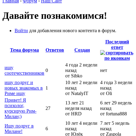
Главная
›
Форум
›
Наш Сайт
Давайте познакомимся!
Войти
для добавления нового контента в форум.
Последний
ответ
Тема форума
Ответов
Создан
4 года 2 недели
ищу
0
назад
нет
соотечественников
от Sibko
ищу подруг и
10 лет 2 недели
4 года 3 недели
новых знакомых в
1
назад
назад
Риме ищу
от NatalyIT
от Oli
Привет! Я
13 лет 21
6 лет 29 недель
психолог,
27
неделя назад
назад
курсирую Рим-
от HRD
от fortuna888
Милан;)
10 лет 4 недели
7 лет 5 недель
Ищу подруг в
6
назад
назад
Милане!
от Юлёк
от Zaspola