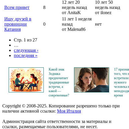
12 лет 20
10 лет 50
Всем привет
8
недель назад
недель назад
от AnitaK
от ilonez
Ищу друзей в
11 лет 1 неделя
провинции
0
назад
нет
Катания
от Malena86
Стр. 1 из 27
…
следующая ›
последняя »
Какой знак
17 призна
Зодиака
того, что 
предпочитает
встретили
традиционные
нужного
встречи, а
человека 
какой —
неподход
современные?
время
Copyright © 2008-2025. Копирование разрешено только при
наличии активной ссылки:
Моя Италия
Администрация сайта ответственности за материалы и
ссылки, размещаемые пользователями, не несет.