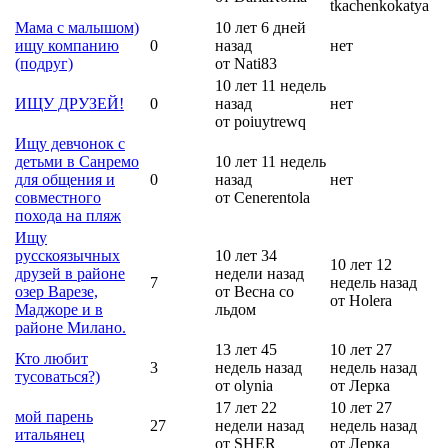
tkachenkokatya
Мама с малышом)
10 лет 6 дней
ищу компанию
0
назад
нет
(подруг)
от Nati83
10 лет 11 недель
ИЩУ ДРУЗЕЙ!
0
назад
нет
от poiuytrewq
Ищу девчонок с
детьми в Санремо
10 лет 11 недель
для общения и
0
назад
нет
совместного
от Cenerentola
похода на пляж
Ищу
русскоязычных
10 лет 34
10 лет 12
друзей в районе
недели назад
7
недель назад
озер Варезе,
от Весна со
от Holera
Маджоре и в
льдом
районе Милано.
13 лет 45
10 лет 27
Кто любит
3
недель назад
недель назад
тусоваться?)
от olynia
от Лерка
17 лет 22
10 лет 27
мой парень
27
недели назад
недель назад
итальянец
от SHER
от Лерка