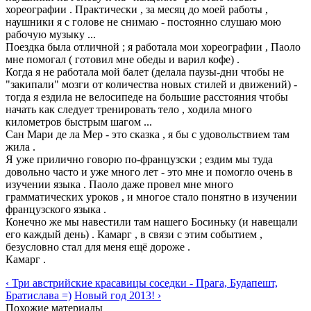
хореографии . Практически , за месяц до моей работы ,
наушники я с голове не снимаю - постоянно слушаю мою
рабочую музыку ...
Поездка была отличной ; я работала мои хореографии , Паоло
мне помогал ( готовил мне обеды и варил кофе) .
Когда я не работала мой балет (делала паузы-дни чтобы не
"закипали" мозги от количества новых стилей и движений) -
тогда я ездила не велосипеде на большие расстояния чтобы
начать как следует тренировать тело , ходила много
километров быстрым шагом ...
Сан Мари де ла Мер - это сказка , я бы с удовольствием там
жила .
Я уже прилично говорю по-французски ; ездим мы туда
довольно часто и уже много лет - это мне и помогло очень в
изучении языка . Паоло даже провел мне много
грамматических уроков , и многое стало понятно в изучении
французского языка .
Конечно же мы навестили там нашего Босиньку (и навещали
его каждый день) . Камарг , в связи с этим событием ,
безусловно стал для меня ещё дороже .
Камарг .
‹ Три австрийские красавицы соседки - Прага, Будапешт,
Братислава =)
Новый год 2013! ›
Похожие материалы