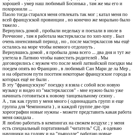
хорошей - умер наш любимый Босинька , там же мы его и
похоронили ...
Паоло тогда старался меня отвлекать так мог ; катал меня по
всей французской провинции , но конечно же морально было
тяжело .
Вернулись домой , пробыли недельку и поехали в июле в
Риччионе , там я работала мастерклассы по хип-хопу . Был
очень иненсивный период , но , после мастерклассов мы ещё
остались на море чтобы немного отдохнуть .
Вернувшись домой , я пробыла дома всего ... два дня и тут же
улетела в Латвию чтобы навестить родителей . Мы
договорились с мужем что после моей латвийской поездки мы
поедем опять во Францию , в любимый Сан Мари де ла Мер ,
и на обратном пути посетим некоторые французские города в
которых ещё не были .
В эту "французскую" поездку я взяла с собой всю новую
музыку и видео из "мастерклассов" - мне нужно было уже
начинать готовиться к новому танцевальному сезону .
А , так как групп у меня много ( одиннадцать групп и еще
группа для Чемпионата ) , и каждой группе две-три
хореографии новые нужны - можете представить какая работа
меня ожидала .
Я люблю работать в кемпингах на свежем воздухе ; у меня
есть специальный портативный "читатель" СД , я одеваю
наушники на голову и на "пьяцолле" работаю новые