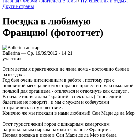
Главная
›
Форум
›
Житейские темы
›
Путешествия и отдых.
Другие страны
Поездка в любимую
Францию! (фотоотчет)
Ballerina — Ср, 19/09/2012 - 14:21
участник
Этим летом я практически не жила дома - постоянно были в
разъездах .
Год был очень интенсивным в работе , поэтому три с
половиной месяца летом я стараюсь провести с максимальной
пользой для организма - отвлечься и отдохнуть как следует .
В начале июня я дала "крайний" спектакль ( "последний"
балетные не говорят) , и мы с мужем и собачухами
отправились в путешествие .
Конечно же мы поехали в нами любимый Сан Мари де ла Мер
.
Этот туристичекий город с шикарным камаргским
национальным парком находится на юге Франции .
Первая поездка в июне в Сан Мари де ла Мер не была