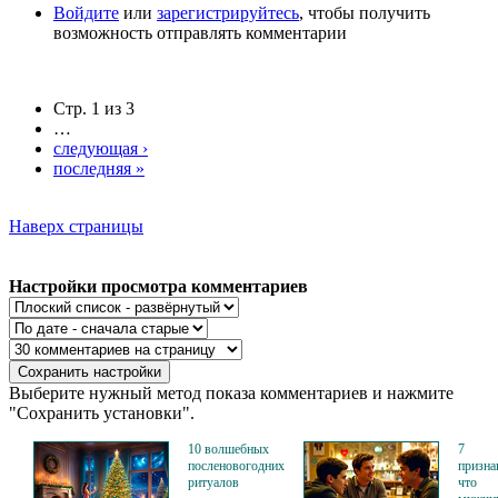
Войдите
или
зарегистрируйтесь
, чтобы получить
возможность отправлять комментарии
Стр. 1 из 3
…
следующая ›
последняя »
Наверх страницы
Настройки просмотра комментариев
Выберите нужный метод показа комментариев и нажмите
"Сохранить установки".
10 волшебных
7
посленовогодних
призна
ритуалов
что