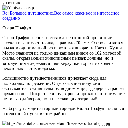
участник
Re: Большое путешествие.Все самое красивое и интересное
созданно
Озеро Трафул
Озеро Трафул располагается в аргентинской провинции
Неукен и занимает площадь, равную 70 км ². Озеро считается
началом одноименной реки, которая впадает в Науэль Хуапи.
Место славится не только шикарным видом со 102 метровой
скалы, открывающей живописный пейзаж долины, но и
затонувшими деревьями, чьи верхушки торчат из воды в
некоторых частях водоема.
Большинство путешественников приезжает сюда для
подводных погружений. Опускаясь под воду, они
оказываются в удивительном водном мире, где деревья растут
прямо со дна. Покрытые илом, заросли привлекают внимание
не только дайверов, но и населяющих озеро рыб.
На берегу находится горный городок Вилла Трафул - главный
населенный пункт в этом районе.