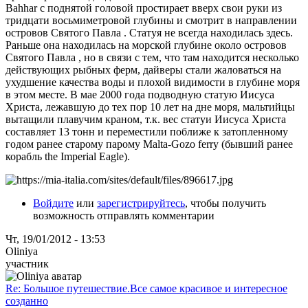
Bahhar с поднятой головой простирает вверх свои руки из
тридцати восьмиметровой глубины и смотрит в направлении
островов Святого Павла . Статуя не всегда находилась здесь.
Раньше она находилась на морской глубине около островов
Святого Павла , но в связи с тем, что там находится несколько
действующих рыбных ферм, дайверы стали жаловаться на
ухудшение качества воды и плохой видимости в глубине моря
в этом месте. В мае 2000 года подводную статую Иисуса
Христа, лежавшую до тех пор 10 лет на дне моря, мальтийцы
вытащили плавучим краном, т.к. вес статуи Иисуса Христа
составляет 13 тонн и переместили поближе к затопленному
годом ранее старому парому Malta-Gozo ferry (бывший ранее
корабль the Imperial Eagle).
Войдите
или
зарегистрируйтесь
, чтобы получить
возможность отправлять комментарии
Чт, 19/01/2012 - 13:53
Oliniya
участник
Re: Большое путешествие.Все самое красивое и интересное
созданно