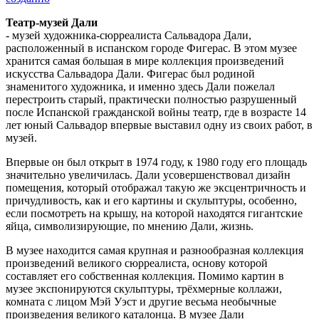
Театр-музей Дали
- музей художника-сюрреалиста Сальвадора Дали,
расположенный в испанском городе Фигерас. В этом музее
хранится самая большая в мире коллекция произведений
искусства Сальвадора Дали. Фигерас был родиной
знаменитого художника, и именно здесь Дали пожелал
перестроить старый, практически полностью разрушенный
после Испанской гражданской войны театр, где в возрасте 14
лет юный Сальвадор впервые выставил одну из своих работ, в
музей.
Впервые он был открыт в 1974 году, к 1980 году его площадь
значительно увеличилась. Дали усовершенствовал дизайн
помещения, который отображал такую же эксцентричность и
причудливость, как и его картины и скульптуры, особенно,
если посмотреть на крышу, на которой находятся гигантские
яйца, символизирующие, по мнению Дали, жизнь.
В музее находится самая крупная и разнообразная коллекция
произведений великого сюрреалиста, основу которой
составляет его собственная коллекция. Помимо картин в
музее экспонируются скульптуры, трёхмерные коллажи,
комната с лицом Мэй Уэст и другие весьма необычные
произведения великого каталонца. В музее Дали