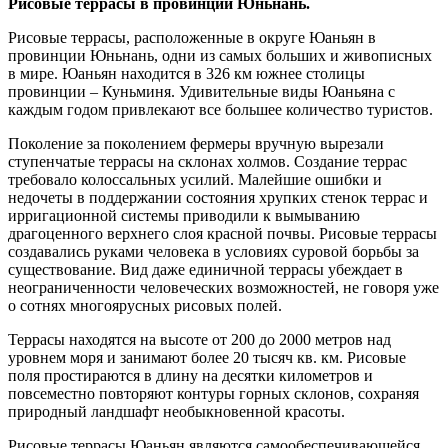
Рисовые террасы в провинции Юньнань.
Рисовые террасы, расположенные в округе Юаньян в
провинции Юньнань, одни из самых больших и живописных
в мире. Юаньян находится в 326 км южнее столицы
провинции – Куньминя. Удивительные виды Юаньяна с
каждым годом привлекают все большее количество туристов.
Поколение за поколением фермеры вручную вырезали
ступенчатые террасы на склонах холмов. Создание террас
требовало колоссальных усилий. Малейшие ошибки и
недочеты в поддержании состояния хрупких стенок террас и
ирригационной системы приводили к вымыванию
драгоценного верхнего слоя красной почвы. Рисовые террасы
создавались руками человека в условиях суровой борьбы за
существование. Вид даже единичной террасы убеждает в
неограниченности человеческих возможностей, не говоря уже
о сотнях многоярусных рисовых полей.
Террасы находятся на высоте от 200 до 2000 метров над
уровнем моря и занимают более 20 тысяч кв. км. Рисовые
поля простираются в длину на десятки километров и
повсеместно повторяют контуры горных склонов, сохраняя
природный ландшафт необыкновенной красоты.
Рисовые террасы Юаньян являются самообеспечивающейся