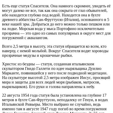
Есть еще статуя Спасителя. Она намного скромнее, увидеть её
могут далеко не все, так как она сокрыта от глаз обывателей,
ибо находится глубоко под водой. Находится она в бухте
древнего аббатства Сан-Фруттуозо (Италия), основанного в 5
веке нашей эры. Добраться до него можно только пешком или
на лодке. Морская вода у мыса Портофино исключительно
прозрачна — это одно из самых популярных в округе мест для
погружений с аквалангом.
Всего 2,5 метра в высоту, эта статуя обращается ко всем, кто
наверху, с немой мольбой. Вокруг Спасителя водят хороводы
прозрачные медузы и крошечные рыбки.
Христос из бездны — статуя, созданная итальянским
скульптором Гвидо Галлети по идее ныряльщика Дуилио
Марканте, появившейся у него после подводной медитации.
На скульптуре высотой 2,5 метра изображен Иисус, просящий
мира и защиты для всех людей моря (рыбаков, матросов,
ныряльщиков). Его руки и голова направлены к небу.
22 августа 1954 года статуя была установлена на глубине 17
метров в бухте Сан-Фруттуозо, неподалеку от Генуи, в водах
Итальянской Ривьеры. Место выбрано не случайно, ведь
именно там в августе 1947 году погиб во время погружения