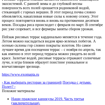
экосистемой. С ранней зимы и до глубокой весны
поверхность всех полей орошается родниковой водой,
стекающей с горных вершин. В этот период почва словно
обновляется, накапливая новые силы к новому сезону. Этот
процесс повторяется вновь и вновь на протяжении десятков
веков. Посадка риса происходит с февраля по март. В сентябре
рис уже созревает, и все фермеры заняты сбором урожая.
Пейзаж рисовых террас кардинально меняется в течение года.
Летом можно насладиться видом ярко-зеленых побегов. А
осенью склоны гор словно покрыты золотом. Но самое
лучшее время для посещения террас – с ноября по апрель, так
как именно в этот период террасы можно увидеть во всей
красе. Залитые водой, рисовые террасы отражают солнечные
лучи, и игра бликов образует поистине уникальное и
впечатляющее зрелище.
https://www.exomapia.ru
‹ Как выбирать ресторан за границей
Поездка с детьми.
Полет? ›
Похожие материалы
Наши пражские каникулы 2019. Часть третья
(заключительная).