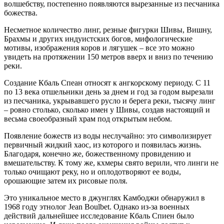
волшебству, постепенно появляются вырезанные из песчаника
божества.
Несметное количество линг, резные фигурки Шивы, Вишну,
Брахмы и других индуистских богов, мифологические
мотивы, изображения коров и лягушек – все это можно
увидеть на протяжении 150 метров вверх и вниз по течению
реки.
Создание Кбаль Спеан относят к ангкорскому периоду. С 11
по 13 века отшельники день за днем и год за годом вырезали
из песчаника, укрывавшего русло и берега реки, тысячу линг
– ровно столько, сколько имен у Шивы, создав настоящий и
весьма своеобразный храм под открытым небом.
Появление божеств из воды неслучайно: это символизирует
первичный жидкий хаос, из которого и появилась жизнь.
Благодаря, конечно же, божественному провидению и
вмешательству. К тому же, кхмеры свято верили, что линги не
только очищают реку, но и оплодотворяют ее воды,
орошающие затем их рисовые поля.
Это уникальное место в джунглях Камбоджи обнаружил в
1968 году этнолог Jean Boulbet. Однако из-за военных
действий дальнейшее исследование Кбаль Спиен было