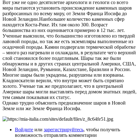
Вот уже не одно десятилетие археологи и геологи со всего
мира пытаются установить происхождение каменных шаров
разбросанных по всему миру, от Земли Франца Иосифа до
Новой Зеландии.Наибольшее количество каменных сфер
находится Коста-Рике. Их там около 300. Возраст
большинства из них оценивается примерно в 12 тыс. лет.
Ученные выяснили, что большинство изготовлено из твердой
лавовой породы, но так же есть экземпляры выполненные из
осадочной породы. Камни подвергали термической обработке
– много раз нагревали и охлаждали, в результате чего верхний
слой становился более податливым. Шары так же были
обнаружены и в других странах центральной Америки, США,
Новой Зеландии, Румынии, Казахстане, Бразилии и России.
Многие шары были украдены, разрушены или взорваны.
Кладоискатели верили, что внутри может быть спрятано
золото. Ученые так же предполагают, что в центральной
Америке шары могли выставлять перед домом знатных людей,
тем самым показывая их статус.
Однако трудно объяснить предназначение шаров в Новой
Земле или же Земле Франца Иосифа.
Войдите
или
зарегистрируйтесь
, чтобы получить
возможность отправлять комментарии