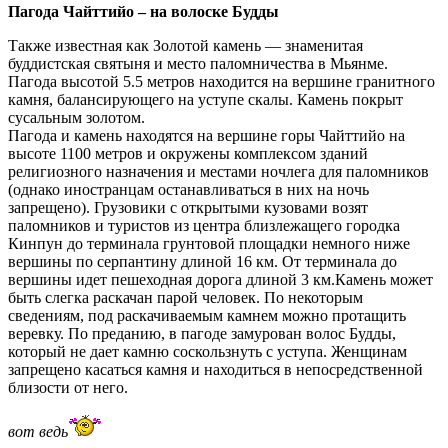
Пагода Чайттийо – на волоске Будды
Также известная как Золотой камень — знаменитая
буддистская святыня и место паломничества в Мьянме.
Пагода высотой 5.5 метров находится на вершине гранитного
камня, балансирующего на уступе скалы. Камень покрыт
сусальным золотом.
Пагода и камень находятся на вершине горы Чайттийо на
высоте 1100 метров и окружены комплексом зданий
религиозного назначения и местами ночлега для паломников
(однако иностранцам останавливаться в них на ночь
запрещено). Грузовики с открытыми кузовами возят
паломников и туристов из центра близлежащего городка
Кинпун до терминала грунтовой площадки немного ниже
вершины по серпантину длиной 16 км. От терминала до
вершины идет пешеходная дорога длиной 3 км.Камень может
быть слегка раскачан парой человек. По некоторым
сведениям, под раскачиваемым камнем можно протащить
веревку. По преданию, в пагоде замурован волос Будды,
который не дает камню соскользнуть с уступа. Женщинам
запрещено касаться камня и находиться в непосредственной
близости от него.
вот ведь