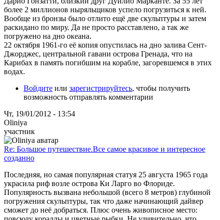
Дарио Гонзатти, близкий друг Дуилио Марканте. За 55 лет
более 2 миллионов ныряльщиков успело погрузиться к ней.
Вообще из бронзы было отлито ещё две скульптуры и затем
раскидано по миру. Да не просто расставлено, а так же
погружено на дно океана.
22 октября 1961-го её копия опустилась на дно залива Сент-
Джорджес, центральной гавани острова Гренада, что на
Карибах в память погибшим на корабле, загоревшемся в этих
водах.
Войдите
или
зарегистрируйтесь
, чтобы получить
возможность отправлять комментарии
Чт, 19/01/2012 - 13:54
Oliniya
участник
Re: Большое путешествие.Все самое красивое и интересное
созданно
Последняя, но самая популярная статуя 25 августа 1965 года
украсила риф возле острова Ки Ларго во Флориде.
Популярность вызвана небольшой (всего 8 метров) глубиной
погружения скульптуры, так что даже начинающий дайвер
сможет до неё добраться. Плюс очень живописное место:
повсюду кораллы и цветные рыбки. Не удивительно, что