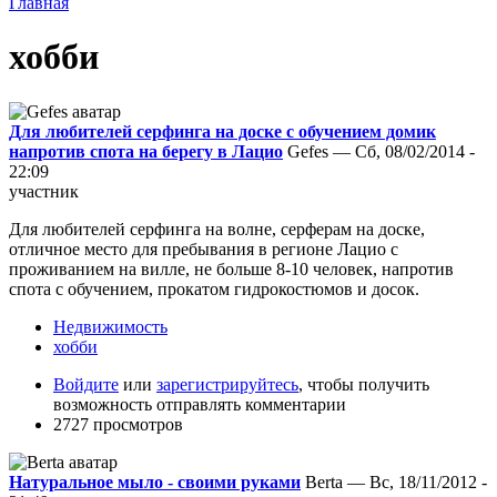
Главная
хобби
Для любителей серфинга на доске с обучением домик
напротив спота на берегу в Лацио
Gefes — Сб, 08/02/2014 -
22:09
участник
Для любителей серфинга на волне, серферам на доске,
отличное место для пребывания в регионе Лацио с
проживанием на вилле, не больше 8-10 человек, напротив
спота с обучением, прокатом гидрокостюмов и досок.
Недвижимость
хобби
Войдите
или
зарегистрируйтесь
, чтобы получить
возможность отправлять комментарии
2727 просмотров
Натуральное мыло - своими руками
Berta — Вс, 18/11/2012 -