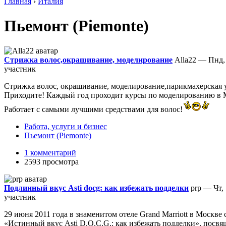
Главная
›
Италия
Пьемонт (Piemonte)
Стрижка волос,окрашивание, моделирование
Alla22 — Пнд, 
участник
Стрижка волос, окрашивание, моделирование,парикмахерская у
Приходите! Каждый год проходит курсы по моделированию в М
Работает с самыми лучшими средствами для волос!
Работа, услуги и бизнес
Пьемонт (Piemonte)
1 комментарий
2593 просмотра
Подлинный вкус Asti docg: как избежать подделки
prp — Чт, 
участник
29 июня 2011 года в знаменитом отеле Grand Marriott в Москве с
«Истинный вкус Asti D.O.C.G.: как избежать подделки», посв