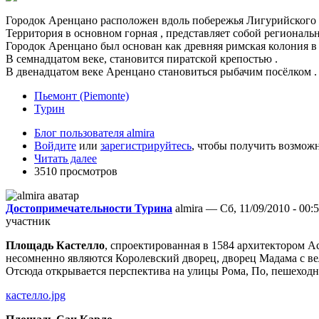
Городок Aренцано расположен вдоль побережья Лигурийского Р
Территория в основном горная , представляет собой регионал
Городок Aренцано был основан как древняя римская колония в
В семнадцатом веке, становится пиратской крепостью .
В двенадцатом веке Aренцано становиться рыбачим посёлком .
Пьемонт (Piemonte)
Турин
Блог пользователя almira
Войдите
или
зарегистрируйтесь
, чтобы получить возмож
Читать далее
3510 просмотров
Достопримечательности Турина
almira — Сб, 11/09/2010 - 00:
участник
Площадь Кастелло
, спроектированная в 1584 архитектором А
несомненно являются Королевский дворец, дворец Мадама с ве
Отсюда открывается перспектива на улицы Рома, По, пешеход
кастелло.jpg