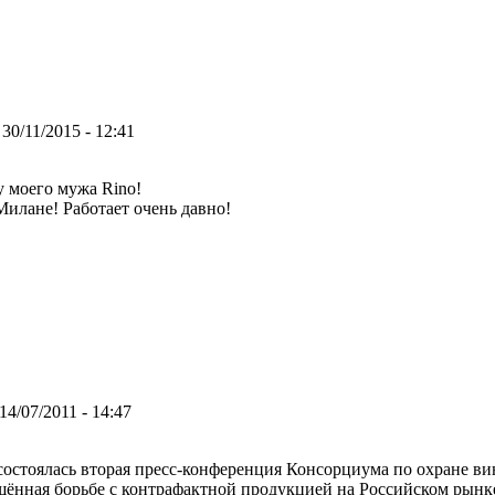
30/11/2015 - 12:41
 моего мужа Rino!
илане! Работает очень давно!
14/07/2011 - 14:47
остоялась вторая пресс-конференция Консорциума по охране вин ка
ящённая борьбе с контрафактной продукцией на Российском рынк