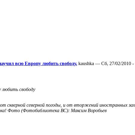
аучил всю Европу любить свободу.
kaushka — Сб, 27/02/2010 -
у любить свободу
т скверной северной погоды, и от вторжений иностранных захв
ока! Фото (Фотобиблиотека ВС): Максим Воробьев