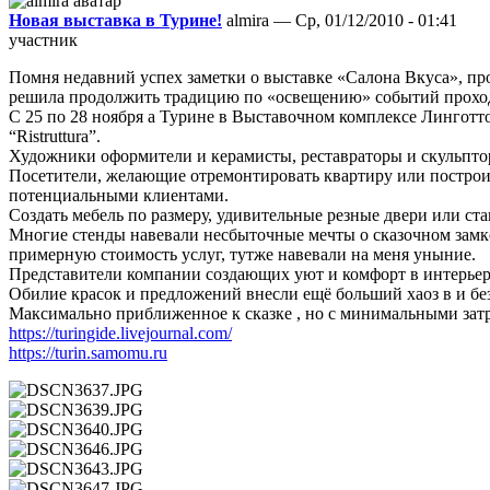
Новая выставка в Турине!
almira — Ср, 01/12/2010 - 01:41
участник
Помня недавний успех заметки о выставке «Салона Вкуса», про
решила продолжить традицию по «освещению» событий проход
С 25 по 28 ноября а Турине в Выставочном комплексе Линготт
“Ristruttura”.
Художники оформители и керамисты, реставраторы и скульптор
Посетители, желающие отремонтировать квартиру или построит
потенциальными клиентами.
Создать мебель по размеру, удивительные резные двери или ст
Многие стенды навевали несбыточные мечты о сказочном замке
примерную стоимость услуг, тутже навевали на меня уныние.
Представители компании создающих уют и комфорт в интерьер
Обилие красок и предложений внесли ещё больший хаоз в и без 
Максимально приближенное к сказке , но с минимальными зат
https://turingide.livejournal.com/
https://turin.samomu.ru