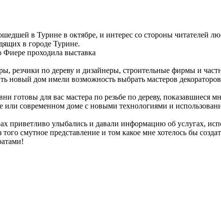
шедшей в Турине в октябре, и интерес со стороны читателей лю
ящих в городе Турине.
о Фиере проходила выставка
ы, резчики по дереву и дизайнеры, строительные фирмы и частн
ь новый дом имели возможность выбрать мастеров декораторов 
авни готовы для вас мастера по резьбе по дереву, показавшиеся 
 или современном доме с новыми технологиями и использование
ах приветливо улыбались и давали информацию об услугах, исп
того смутное представление и том какое мне хотелось бы создат
ратами!