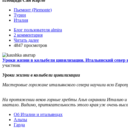
Площадь Сан Карло
Пьемонт (Piemonte)
Турин
Италия
Блог пользователя almira
2 комментария
Читать далее
4847 просмотров
Уроки жизни в колыбели цивилизации. Итальянский север н
участник
Уроки жизни в колыбели цивилизации
Мастеровые горожане итальянского севера научили всю Европ
На протяжении веков горные хребты Альп охраняли Италию и о
хватало. Видимо, притягательность этого края уж очень выс
Об Италии и итальянцах
Альпы
Гарда