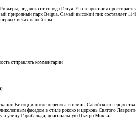
ивьеры, недалеко от города Генуя. Его территория простираетс
ьный природный парк Beigua. Самый высокий пик составляет 114
 первых веках нашей эры .
ность отправлять комментарии
50
сканио Витоцци после переноса столицы Савойского герцогства
ликолепным фасадом в стиле рококо и церковь Святого Лавренти
ную улицу Гарибальди, диагональную Пьетро Микка.