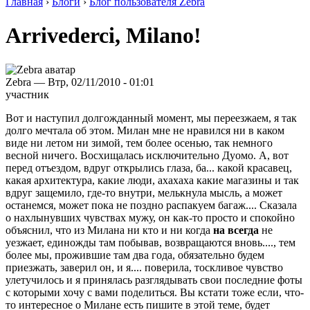
Главная
›
Блоги
›
Блог пользователя Zebra
Arrivederci, Milano!
Zebra — Втр, 02/11/2010 - 01:01
участник
Вот и наступил долгожданный момент, мы переезжаем, я так
долго мечтала об этом. Милан мне не нравился ни в каком
виде ни летом ни зимой, тем более осенью, так немного
весной ничего. Восхищалась исключительно Дуомо. А, вот
перед отъездом, вдруг открылись глаза, ба... какой красавец,
какая архитектура, какие люди, ахахаха какие магазины и так
вдруг защемило, где-то внутри, мелькнула мысль, а может
останемся, может пока не поздно распакуем багаж.... Сказала
о нахлынувших чувствах мужу, он как-то просто и спокойно
объяснил, что из Милана ни кто и ни когда
на всегда
не
уезжает, единожды там побывав, возвращаются вновь...., тем
более мы, прожившие там два года, обязательно будем
приезжать, заверил он, и я.... поверила, тоскливое чувство
улетучилось и я принялась разглядывать свои последние фоты
с которыми хочу с вами поделиться. Вы кстати тоже если, что-
то интересное о Милане есть пишите в этой теме, будет