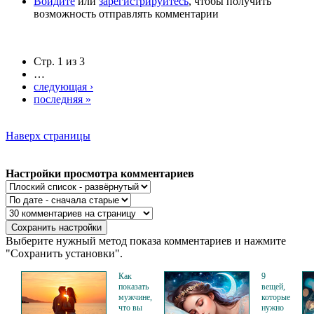
Войдите
или
зарегистрируйтесь
, чтобы получить
возможность отправлять комментарии
Стр. 1 из 3
…
следующая ›
последняя »
Наверх страницы
Настройки просмотра комментариев
Выберите нужный метод показа комментариев и нажмите
"Сохранить установки".
Как
9
показать
вещей,
мужчине,
которые
что вы
нужно