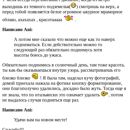
выходишь из темного подземелья(
) смотришь на верх, а
перед тобой появляется белое огромное ажурное мраморное
облако, ахахахах , красотааааа
.
Написано Ani:
А потом мне сказали что можно еще как то наверх
подниматься. Если действительно можно то
следующий раз обязательно поднимусь хотя
высоты боюсь до ужаса.
Обязательно поднимись в солнечный день, там тоже красота,
ты как-бы оказываешься внутри узора, рассматриваешь его
близко близко
! Я была там, наделал кучу фотографий,
домой приехала нажала на фотике кнопку форматирование,
они благополучно удалились, досадно было жуть. Тогда еще я
не знала, что по итальянски это означает удалить
, потом
не выдалось случая подняться еще раз.
Написано Ani:
Удачи вам на новом месте!
Спасибо!!!