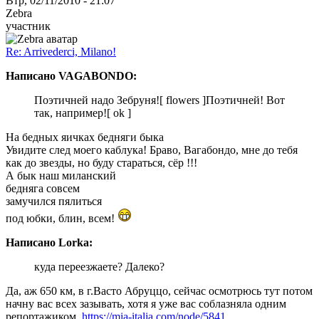
Втр, 02/11/2010 - 21:07
Zebra
участник
Re: Arrivederci, Milano!
Написано VAGABONDO:
Поэтичней надо Зебруня![ flowers ]Поэтичней! Вот
так, например![ ok ]
На бедных яичках бедняги быка
Увидите след моего каблука! Браво, Вагабондо, мне до тебя
как до звезды, но буду стараться, сёр
!!!
А бык наш миланский
бедняга совсем
замучился пялиться
под юбки, блин, всем!
Написано Lorka:
куда переезжаете? Далеко?
Да, аж 650 км, в г.Васто Абруццо, сейчас осмотрюсь тут потом
начну вас всех зазывать, хотя я уже вас соблазняла одним
репортажиком.
https://mia-italia.com/node/5841