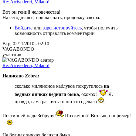
Re: Arrivederci, Milano!
Вот он гений человечества!
На сегодня все, пошла спать, продолжу завтра.
Войдите
или
зарегистрируйтесь
, чтобы получить
возможность отправлять комментарии
Втр, 02/11/2010 - 02:10
VAGABONDO
участник
Re: Arrivederci, Milano!
Написано Zebra:
сколько миллионов каблуков покрутилось
на
бедных яичках бедняги быка
, охохох!
Я,
правда, сама раз пять точно это сделала
.
Поэтичней надо Зебруня!
Поэтичней! Вот так, например!
На бедных яичках бедняги быка