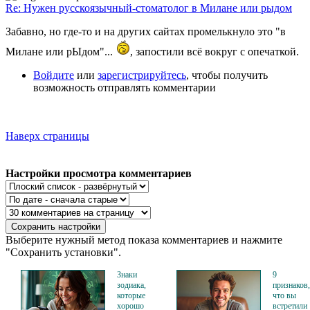
Re: Нужен русскоязычный-стоматолог в Милане или рыдом
Забавно, но где-то и на других сайтах промелькнуло это "в
Милане или рЫдом"...
, запостили всё вокруг с опечаткой.
Войдите
или
зарегистрируйтесь
, чтобы получить
возможность отправлять комментарии
Наверх страницы
Настройки просмотра комментариев
Выберите нужный метод показа комментариев и нажмите
"Сохранить установки".
Знаки
9
зодиака,
признаков,
которые
что вы
хорошо
встретили