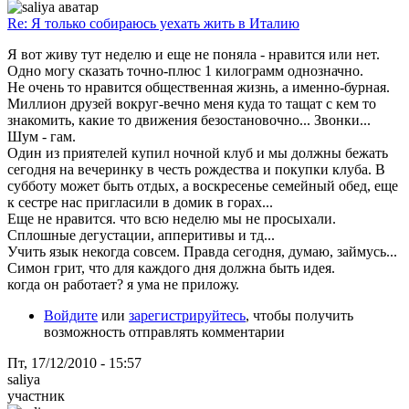
Re: Я только собираюсь уехать жить в Италию
Я вот живу тут неделю и еще не поняла - нравится или нет.
Одно могу сказать точно-плюс 1 килограмм однозначно.
Не очень то нравится общественная жизнь, а именно-бурная.
Миллион друзей вокруг-вечно меня куда то тащат с кем то
знакомить, какие то движения безостановочно... Звонки...
Шум - гам.
Один из приятелей купил ночной клуб и мы должны бежать
сегодня на вечеринку в честь рождества и покупки клуба. В
субботу может быть отдых, а воскресенье семейный обед, еще
к сестре нас пригласили в домик в горах...
Еще не нравится. что всю неделю мы не просыхали.
Сплошные дегустации, апперитивы и тд...
Учить язык некогда совсем. Правда сегодня, думаю, займусь...
Симон грит, что для каждого дня должна быть идея.
когда он работает? я ума не приложу.
Войдите
или
зарегистрируйтесь
, чтобы получить
возможность отправлять комментарии
Пт, 17/12/2010 - 15:57
saliya
участник