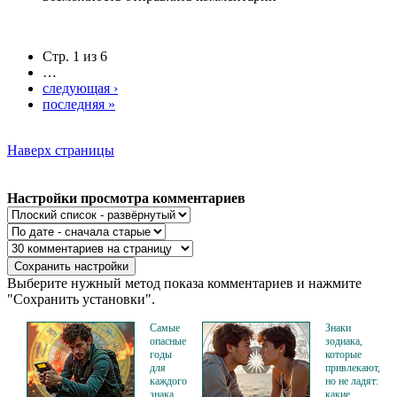
Стр. 1 из 6
…
следующая ›
последняя »
Наверх страницы
Настройки просмотра комментариев
Выберите нужный метод показа комментариев и нажмите
"Сохранить установки".
Самые
Знаки
опасные
зодиака,
годы
которые
для
привлекают,
каждого
но не ладят:
знака
какие