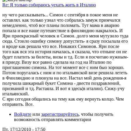
Re: Я только собираюсь уехать жить в Италию
ну чего рассказывать... Симон с сентября в покое меня не
оставлял. как только узнал что собралась замуж примчался
немедленно, чтоб все планы поломать. Тут мама в аварию
попала и все наше путешествие в финляндию накрылось. И
Яри приекрасный человек и Симон. долго меня мутузило туда
сюда. Стоило ошибку симону допустить- я сразу посылала его
и вроде как решала что все. Никаких Симонов. Яри после
того как вся эта история началась, я сказала, что отныне он не
будет платить за билеты, визы и тд. Если я посчитаю нужным-
я приеду. Визу все равно сделала на год на Италию по
приглашению симона. На тот момент все с ним быо хорошо.
Потом поругалась с ним и по итальянской визе решила лететь
в Финляндию и плюнула на все. Настал мой день рождения-я
получила шикарный букет Симона - двести поздравлений,
признаний и тд. Растаяла. И вот я здесь(в италии). Сижу-учу
итальянский.
С яри сегодня общались на тему как ему вернуть колцо. Чем
отправить. Все.
Войдите
или
зарегистрируйтесь
, чтобы получить
возможность отправлять комментарии
Пт, 17/12/2010 - 17:50