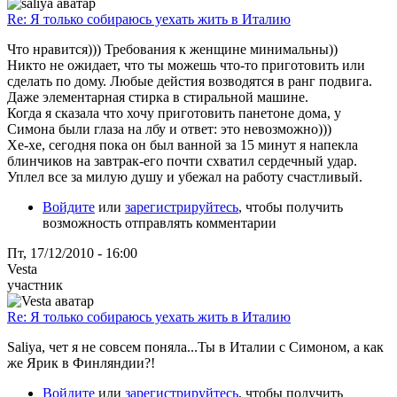
Re: Я только собираюсь уехать жить в Италию
Что нравится))) Требования к женщине минимальны))
Никто не ожидает, что ты можешь что-то приготовить или
сделать по дому. Любые дейстия возводятся в ранг подвига.
Даже элементарная стирка в стиральной машине.
Когда я сказала что хочу приготовить панетоне дома, у
Симона были глаза на лбу и ответ: это невозможно)))
Хе-хе, сегодня пока он был ванной за 15 минут я напекла
блинчиков на завтрак-его почти схватил сердечный удар.
Уплел все за милую душу и убежал на работу счастливый.
Войдите
или
зарегистрируйтесь
, чтобы получить
возможность отправлять комментарии
Пт, 17/12/2010 - 16:00
Vesta
участник
Re: Я только собираюсь уехать жить в Италию
Saliya, чет я не совсем поняла...Ты в Италии с Симоном, а как
же Ярик в Финляндии?!
Войдите
или
зарегистрируйтесь
, чтобы получить