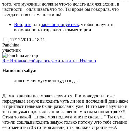
того, что мужчины должны что-то делать для женаххин, в
частности - оплачивать что-то. Ты вроде бы говорила, что
всегда и за все сама платишь!
Войдите
или
зарегистрируйтесь
, чтобы получить
возможность отправлять комментарии
Пт, 17/12/2010 - 18:11
Panchina
участник
Re: Я только собираюсь уехать жить в Италию
Написано saliya:
долго меня мутузило туда сюда.
Да уж,в жизни все может случится. Я в молодости тоже
передумала замуж выходить чуть ли не в последний день,даже
и пригласительные были разосланы уже. И это меня мучило и
терзало ужасно,как же я приглашенным в глаза посмотрю??!!
Стыд то какой.....пока моя подруга мне не сказала " Ты с ума
что-ли сошла,выходить замуж только потому ,что тебе стыдно
ее отменить??!!Это твоя жизнь,и ты должна строить ее.А