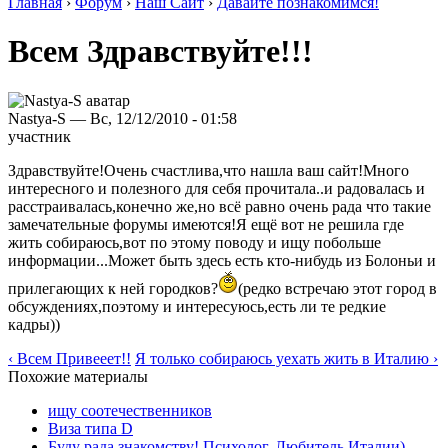
Главная
›
Форум
›
Наш Сайт
›
Давайте познакомимся!
Всем Здравствуйте!!!
Nastya-S — Вс, 12/12/2010 - 01:58
участник
Здравствуйте!Очень счастлива,что нашла ваш сайт!Много
интересного и полезного для себя прочитала..и радовалась и
расстраивалась,конечно же,но всё равно очень рада что такие
замечательные форумы имеются!Я ещё вот не решила где
жить собираюсь,вот по этому поводу и ищу побольше
информации...Может быть здесь есть кто-нибудь из Болоньи и
прилегающих к ней городков?
(редко встречаю этот город в
обсуждениях,поэтому и интересуюсь,есть ли те редкие
кадры))
‹ Всем Привееет!!
Я только собираюсь уехать жить в Италию ›
Похожие материалы
ищу соотечественников
Виза типа D
Буду рада знакомству! Психолог. Любитель Италии)