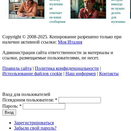
мужчина
никогда
не
не нужно
отвечает
делать
на ваши
для
сообщения
мужчины
Copyright © 2008-2025. Копирование разрешено только при
наличии активной ссылки:
Моя Италия
Администрация сайта ответственности за материалы и
ссылки, размещаемые пользователями, не несет.
Правила сайта
|
Политика конфиденциальности
|
Использование файлов cookie
|
Наш информер
|
Контакты
Вход для пользователей
Псевдоним пользователя:
*
Пароль:
*
Зарегистрироваться
Забыли свой пароль?