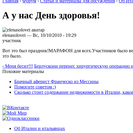
Главная
›
Форум
›
Статьи и материалы для обсуждения
›
Об Ита
А у нас День здоровья!
elenasolovei — Вс, 10/10/2010 - 19:29
участник
Вот это был праздник!МАРАФОН для всех.Участников было вели
это было.
‹ Меня бесит!!!
Берлускони перенес хирургическую операцию н
Похожие материалы
Брачный аферист Франческо из Мессины
Помогите советом :)
Сколько стоит содержание недвижимости в Италии, како
Об Италии и итальянцах