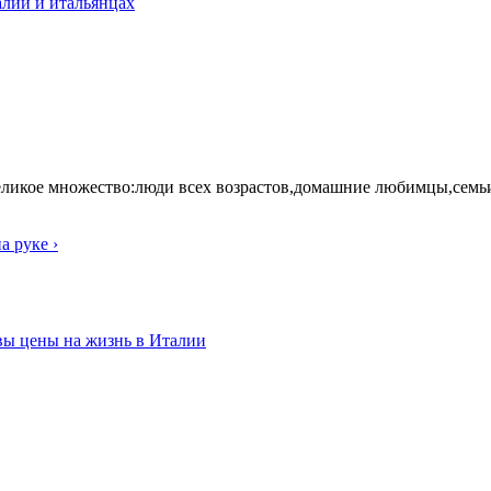
лии и итальянцах
кое множество:люди всех возрастов,домашние любимцы,семьи с 
а руке ›
вы цены на жизнь в Италии