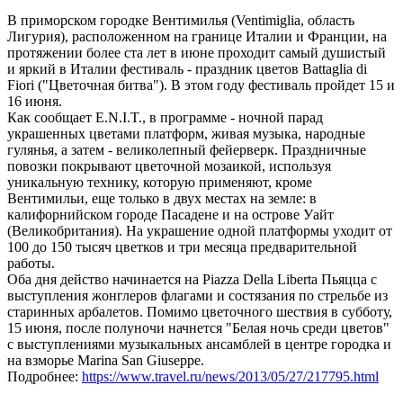
В приморском городке Вентимилья (Ventimiglia, область
Лигурия), расположенном на границе Италии и Франции, на
протяжении более ста лет в июне проходит самый душистый
и яркий в Италии фестиваль - праздник цветов Battaglia di
Fiori ("Цветочная битва"). В этом году фестиваль пройдет 15 и
16 июня.
Как сообщает E.N.I.T., в программе - ночной парад
украшенных цветами платформ, живая музыка, народные
гулянья, а затем - великолепный фейерверк. Праздничные
повозки покрывают цветочной мозаикой, используя
уникальную технику, которую применяют, кроме
Вентимильи, еще только в двух местах на земле: в
калифорнийском городе Пасадене и на острове Уайт
(Великобритания). На украшение одной платформы уходит от
100 до 150 тысяч цветков и три месяца предварительной
работы.
Оба дня действо начинается на Piazza Della Liberta Пьяцца с
выступления жонглеров флагами и состязания по стрельбе из
старинных арбалетов. Помимо цветочного шествия в субботу,
15 июня, после полуночи начнется "Белая ночь среди цветов"
с выступлениями музыкальных ансамблей в центре городка и
на взморье Marina San Giuseppe.
Подробнее:
https://www.travel.ru/news/2013/05/27/217795.html