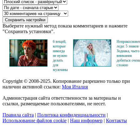
Выберите нужный метод показа комментариев и нажмите
"Сохранить установки".
6 вещей,
Неприкоснове
которые
леди: 5 знаков
никогда
Зодиака, чьего
не нужно
внимания
делать
добиться очен
для
сложно
мужчины
Copyright © 2008-2025. Копирование разрешено только при
наличии активной ссылки:
Моя Италия
Администрация сайта ответственности за материалы и
ссылки, размещаемые пользователями, не несет.
Правила сайта
|
Политика конфиденциальности
|
Использование файлов cookie
|
Наш информер
|
Контакты