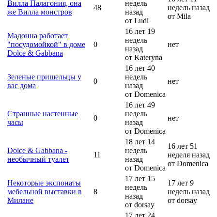
Вилла Палагония, она
недель
48
недель назад
же Вилла монстров
назад
от Mila
от Ludi
16 лет 19
Мадонна работает
недель
"посудомойкой" в доме
0
нет
назад
Dolce & Gabbana
от Kateryna
16 лет 40
Зеленые пришельцы у
недель
0
нет
вас дома
назад
от Domenica
16 лет 49
Странные настенные
недель
0
нет
часы
назад
от Domenica
18 лет 14
16 лет 51
Dolce & Gabbana -
недель
11
неделя назад
необычный туалет
назад
от Domenica
от Domenica
17 лет 15
Некоторые экспонаты
17 лет 9
недель
мебельной выставки в
8
недель назад
назад
Милане
от dorsay
от dorsay
17 лет 24