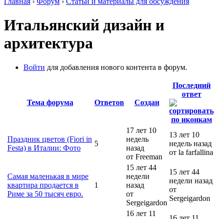
Главная
›
Форум
›
Статьи и материалы для обсуждения
Итальянский дизайн и
архитектура
Войти
для добавления нового контента в форум.
Последний
ответ
Тема форума
Ответов
Создан
17 лет 10
13 лет 10
Праздник цветов (Fiori in
недель
5
недель назад
Festa) в Италии: Фото
назад
от la farfallina
от Freeman
15 лет 44
15 лет 44
Самая маленькая в мире
недели
недели назад
квартира продается в
1
назад
от
Риме за 50 тысяч евро.
от
Sergeigardon
Sergeigardon
16 лет 11
16 лет 11