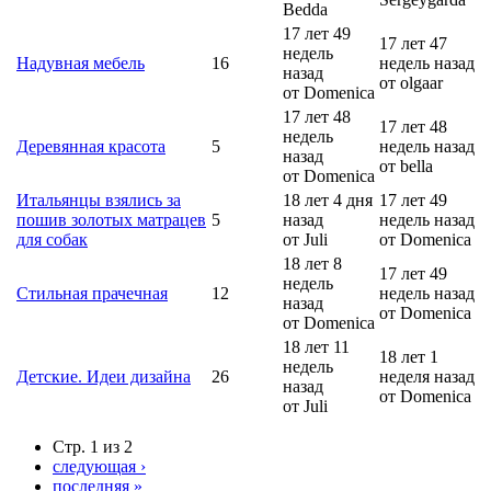
Bedda
17 лет 49
17 лет 47
недель
Надувная мебель
16
недель назад
назад
от olgaar
от Domenica
17 лет 48
17 лет 48
недель
Деревянная красота
5
недель назад
назад
от bella
от Domenica
Итальянцы взялись за
18 лет 4 дня
17 лет 49
пошив золотых матрацев
5
назад
недель назад
для собак
от Juli
от Domenica
18 лет 8
17 лет 49
недель
Стильная прачечная
12
недель назад
назад
от Domenica
от Domenica
18 лет 11
18 лет 1
недель
Детские. Идеи дизайна
26
неделя назад
назад
от Domenica
от Juli
Стр. 1 из 2
следующая ›
последняя »