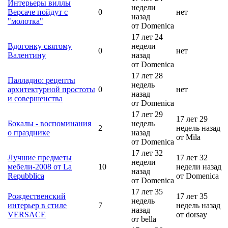
Интерьеры виллы
недели
Версаче пойдут с
0
нет
назад
"молотка"
от Domenica
17 лет 24
Вдогонку святому
недели
0
нет
Валентину
назад
от Domenica
17 лет 28
Палладио: рецепты
недель
архитектурной простоты
0
нет
назад
и совершенства
от Domenica
17 лет 29
17 лет 29
Бокалы - воспоминания
недель
2
недель назад
о празднике
назад
от Mila
от Domenica
17 лет 32
Лучшие предметы
17 лет 32
недели
мебели-2008 от La
10
недели назад
назад
Repubblica
от Domenica
от Domenica
17 лет 35
Рождественский
17 лет 35
недель
интерьер в стиле
7
недель назад
назад
VERSACE
от dorsay
от bella