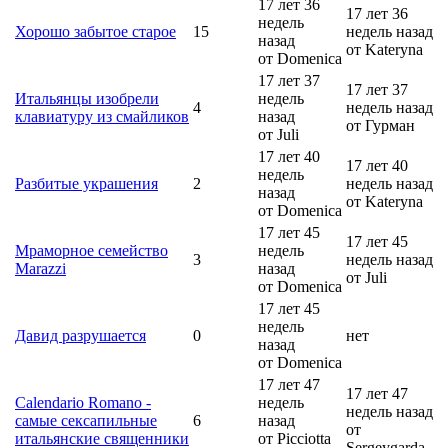
17 лет 36
17 лет 36
недель
Хорошо забытое старое
15
недель назад
назад
от Kateryna
от Domenica
17 лет 37
17 лет 37
Итальянцы изобрели
недель
4
недель назад
клавиатуру из смайликов
назад
от Гурман
от Juli
17 лет 40
17 лет 40
недель
Разбитые украшения
2
недель назад
назад
от Kateryna
от Domenica
17 лет 45
17 лет 45
Мраморное семейство
недель
3
недель назад
Marazzi
назад
от Juli
от Domenica
17 лет 45
недель
Давид разрушается
0
нет
назад
от Domenica
17 лет 47
17 лет 47
Calendario Romano -
недель
недель назад
самые сексапильные
6
назад
от
итальянские священники
от Picciotta
Sergeygarda