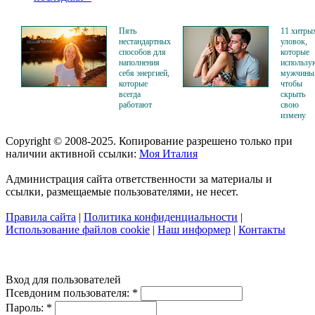
Пять
11 хитры
нестандартных
уловок,
способов для
которые
наполнения
использу
себя энергией,
мужчины
которые
чтобы
всегда
скрыть
работают
свою
измену
Copyright © 2008-2025. Копирование разрешено только при
наличии активной ссылки:
Моя Италия
Администрация сайта ответственности за материалы и
ссылки, размещаемые пользователями, не несет.
Правила сайта
|
Политика конфиденциальности
|
Использование файлов cookie
|
Наш информер
|
Контакты
Вход для пользователей
Псевдоним пользователя:
*
Пароль:
*