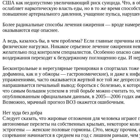
США как недопустимо увеличивающий риск суицида. Что, в общ
ослабляет наркотическую власть еды, но в то же время способ
повышение артериального давления, учащение пульса, нарушен
Более радикальные способы лечения ожирения — вроде намер
оказываются еще опаснее.
А ведь, казалось бы, в чем проблема? Если главные причины и
физические нагрузки. Никакое серьезное лечение ожирения не
желательно под контролем специалистов. Особенно опасно сам
воздержания переходят к безудержному поглощению еды. И не
Бесконтрольные и нерегулярные тренировки в спортзалах тоже
дофамина, как и у обжоры — гастрономические), и даже к инфа
упражнениями, часто оказывается жертвой все той же депресс
напрашивается печальный вывод: бороться с болезнью, к кото
что самым большим успехом в этой борьбе можно считать то, 
опубликованным официальным данным, в 2005—2006 годах амер
Возможно, мрачный прогноз ВОЗ окажется ошибочным.
Нет худа без добра
Следует сказать, что жировые отложения для человека играют 
автономные перелеты на собственных крыльях, некоторое колич
эстрогены — женские половые гормоны. (Это, между прочим, о
созревание начинается в среднем на год с лишним раньше, чем