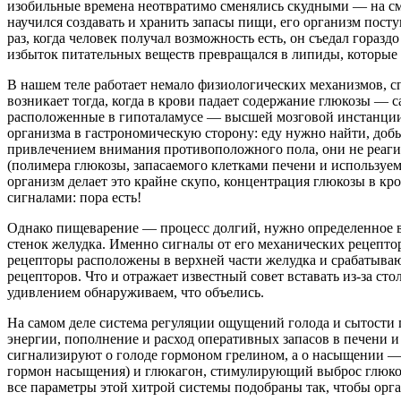
изобильные времена неотвратимо сменялись скудными — на сме
научился создавать и хранить запасы пищи, его организм пост
раз, когда человек получал возможность есть, он съедал гора
избыток питательных веществ превращался в липиды, которые
В нашем теле работает немало физиологических механизмов, сп
возникает тогда, когда в крови падает содержание глюкозы —
расположенные в гипоталамусе — высшей мозговой инстанции,
организма в гастрономическую сторону: еду нужно найти, добы
привлечением внимания противоположного пола, они не реагиру
(полимера глюкозы, запасаемого клетками печени и используем
организм делает это крайне скупо, концентрация глюкозы в кр
сигналами: пора есть!
Однако пищеварение — процесс долгий, нужно определенное вр
стенок желудка. Именно сигналы от его механических рецепто
рецепторы расположены в верхней части желудка и срабатываю
рецепторов. Что и отражает известный совет вставать из-за сто
удивлением обнаруживаем, что объелись.
На самом деле система регуляции ощущений голода и сытости 
энергии, пополнение и расход оперативных запасов в печени 
сигнализируют о голоде гормоном грелином, а о насыщении —
гормон насыщения) и глюкагон, стимулирующий выброс глюко
все параметры этой хитрой системы подобраны так, чтобы орга