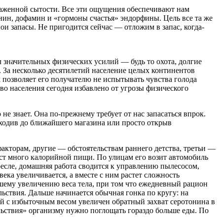
 блаженной сытости. Все эти ощущения обеспечивают нам
нин, дофамин и «гормоны счастья» эндорфины. Цель все та же
ои запасы. Не пригодится сейчас — отложим в запас, когда-
л значительных физических усилий — будь то охота, долгие
 За несколько десятилетий население целых континентов
 позволяет его получателю не испытывать чувства голода
во населения сегодня избавлено от угрозы физического
е знает. Она по-прежнему требует от нас запасаться впрок.
 сходив до ближайшего магазина или просто открыв
кторам, другие — обстоятельствам раннего детства, третьи —
ст много калорийной пищи. По улицам его возит автомобиль
есле, домашняя работа сводится к управлению пылесосом,
ека увеличивается, а вместе с ним растет сложность
шему увеличению веса тела, при том что ежедневный рацион
ьствия. Дальше начинается обычная гонка по кругу: на
й с избыточным весом увеличен обратный захват серотонина в
ьствия» организму нужно поглощать гораздо больше еды. По