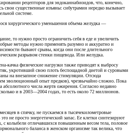
ировании рецепторов для эндоканнабиоидов, что, конечно,
лись свои существенные изъяны: сибутрамин нередко вызывает
ельной системе.
гося хирургического уменьшения объема желудка —
ание, то нужно просто ограничить себя в еде и увеличить
 добрые методы нужно применять разумно и аккуратно и
висимости бывают срывы, когда они после длительного
ическим разрывом стенки пищевода. Или желудка.
на-качка физические нагрузки также приводят к выбросу
лстяк, укротивший свою плоть беспощадной диетой и суровыми
таны на внезапное снижение стимуляции. Отсюда
 нем эволюционный опыт предков), чрезвычайно сложно. Пока
та абсолютного числа жертв ожирения. Согласно недавно
олько и в 2003—2004 годах, то есть около 72 миллионов.
 месяцев в спячку, не пускаемся в тысячекилометровые
это не просто энергетический запас. Ее клетки синтезируют
к, с колыбели отличавшихся повышенным весом тела, половое
ормонального баланса в женском организме так велика, что