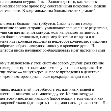
и следовали неурожайные. Задолго до того, как человек
тегические запасы прямо под собственными покровами. Всякий
едеятельности. В ходе множества биохимических реакций
 съедать больше, чем требуется. Само чувство голода
 Снижение ее концентрации улавливают специальные рецепторы,
ив сигнал из гипоталамуса, мозг направляет активность
м-то более неотложным, например бегством от врага или
ечень идет команда расщепить некоторое количество гликогена
 вбросить образовавшуюся глюкозу в кровяное русло. Но
 рецепторы вновь начинают бомбардировать мозг настойчивыми
ому выключатель у этой системы совсем другой: растяжение
 голода и создают знакомое всем ощущение насыщения. Эти
еще позже — минут через 20 после приведения в действие
че через некоторое время после прекращения еды мы с
мных показателей: потребность тех или иных тканей в
ществ из кишечника и многое другое. Клетки желудка
ет всем известный инсулин (работающий в том числе и как
 жировой ткани (адипоциты) — гормон насыщения лептин. Но