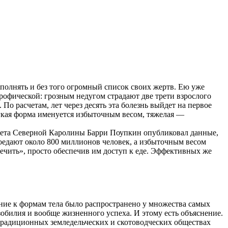
ополнять и без того огромный список своих жертв. Ею уже
рофической: грозным недугом страдают две трети взрослого
По расчетам, лет через десять эта болезнь выйдет на первое
легкая форма именуется избыточным весом, тяжелая —
тета Северной Каролины Барри Поупкин опубликовал данные,
доедают около 800 миллионов человек, а избыточным весом
чить», просто обеспечив им доступ к еде. Эффективных же
ние к формам тела было распространено у множества самых
изобилия и вообще жизненного успеха. И этому есть объяснение.
 традиционных земледельческих и скотоводческих обществах