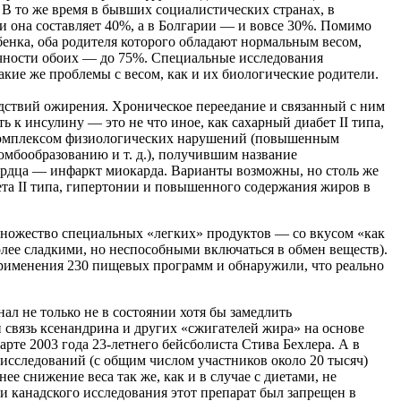
 В то же время в бывших социалистических странах, в
и она составляет 40%, а в Болгарии — и вовсе 30%. Помимо
енка, оба родителя которого обладают нормальным весом,
учности обоих — до 75%. Специальные исследования
акие же проблемы с весом, как и их биологические родители.
дствий ожирения. Хроническое переедание и связанный с ним
 к инсулину — это не что иное, как сахарный диабет II типа,
м комплексом физиологических нарушений (повышенным
мбообразованию и т. д.), получившим название
ердца — инфаркт миокарда. Варианты возможны, но столь же
та II типа, гипертонии и повышенного содержания жиров в
множество специальных «легких» продуктов — со вкусом «как
лее сладкими, но неспособными включаться в обмен веществ).
 применения 230 пищевых программ и обнаружили, что реально
л не только не в состоянии хотя бы замедлить
 связь ксенандрина и других «сжигателей жира» на основе
рте 2003 года 23-летнего бейсболиста Стива Бехлера. А в
исследований (с общим числом участников около 20 тысяч)
е снижение веса так же, как и в случае с диетами, не
 канадского исследования этот препарат был запрещен в