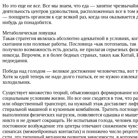
Но это еще не все. Все мы знаем, что еда — занятие чрезвыча
деятельность центров удовольствия, расположенных все в том
— поощрить организм к еде всякий раз, когда она оказывается
нибудь да понадобится.
Метаболическая ловушка
Такая стратегия являлась абсолютно адекватной в условиях, ко
скитания или полевые работы. Пословица «как потопаешь, так
получило возможность есть досыта, не прилагая серьезных физ
никогда. Впрочем, и в более бедных странах, таких как Кита
недоедания.
Победа над голодом — великое достижение человечества, вот то
Хотя за едой теперь не надо долго гнаться, ее не нужно извле
холодильник.
Существует множество теорий, объясняющих формирование изб
социальным условиям жизни. Но все они сходятся в том, что 
или общественный транспорт, на нужный этаж доставляет лифт
стиральной машиной и кухонным комбайном. Тратить поглощенно
выполнения физических нагрузок, появляются одышка и мышеч
никто и не думает сокращать. Не испытывая голода, человек п
постоянное возбуждение эти центры отвечают снижением чувст
синапсах (межнейронных контактах) и понижено число рецепто
сути, это типичный механизм развития зависимости, в которо