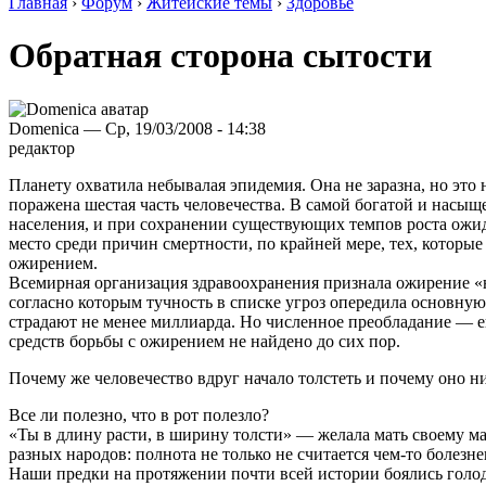
Главная
›
Форум
›
Житейские темы
›
Здоровье
Обратная сторона сытости
Domenica — Ср, 19/03/2008 - 14:38
редактор
Планету охватила небывалая эпидемия. Она не заразна, но это
поражена шестая часть человечества. В самой богатой и насы
населения, и при сохранении существующих темпов роста ожидает
место среди причин смертности, по крайней мере, тех, которы
ожирением.
Всемирная организация здравоохранения признала ожирение 
согласно которым тучность в списке угроз опередила основную
страдают не менее миллиарда. Но численное преобладание — е
средств борьбы с ожирением не найдено до сих пор.
Почему же человечество вдруг начало толстеть и почему оно ни
Все ли полезно, что в рот полезло?
«Ты в длину расти, в ширину толсти» — желала мать своему м
разных народов: полнота не только не считается чем-то болезн
Наши предки на протяжении почти всей истории боялись голод