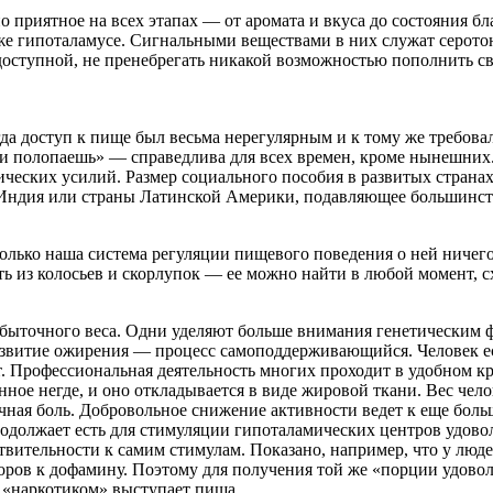
йно приятное на всех этапах — от аромата и вкуса до состояния
 же гипоталамусе. Сигнальными веществами в них служат серото
 доступной, не пренебрегать никакой возможностью пополнить св
гда доступ к пище был весьма нерегулярным и к тому же требова
 и полопаешь» — справедлива для всех времен, кроме нынешних.
ических усилий. Размер социального пособия в развитых странах
й, Индия или страны Латинской Америки, подавляющее большинст
лько наша система регуляции пищевого поведения о ней ничего н
кать из колосьев и скорлупок — ее можно найти в любой момент,
ыточного веса. Одни уделяют больше внимания генетическим фа
развитие ожирения — процесс самоподдерживающийся. Человек е
. Профессиональная деятельность многих проходит в удобном кр
е негде, и оно откладывается в виде жировой ткани. Вес челов
ная боль. Добровольное снижение активности ведет к еще боль
родолжает есть для стимуляции гипоталамических центров удовол
вительности к самим стимулам. Показано, например, что у люде
ров к дофамину. Поэтому для получения той же «порции удовол
м «наркотиком» выступает пища.