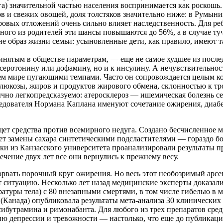
а) значительной частью населения воспринимается как роскошь.
 и свежих овощей, доля толстяков значительно ниже: в Румыни
овых отложений очень сильно влияет наследственность. Для реб
ного из родителей эти шансы повышаются до 56%, а в случае т
не образ жизни семьи: усыновленные дети, как правило, имеют т
нятым в обществе параметрам, — еще не самое худшее из после
еротонину или дофамину, но и к инсулину. А нечувствительность
о всем мире пугающими темпами. Часто он сопровождается целы
юкозы, жиров и продуктов жирового обмена, склонностью к тро
чно легкопредсказуемо: атеросклероз — ишемическая болезнь с
едователя Нормана Каплана именуют сочетание ожирения, диабе
ет средства против всемирного недуга. Создано бесчисленное 
ет замены сахара синтетическими подсластителями — гораздо бо
дики из Канзасского университета проанализировали результаты
ечение двух лет все они вернулись к прежнему весу.
вать порочный круг ожирения. Но весь этот необозримый арсена
 ситуацию. Несколько лет назад медицинские эксперты доказали
уры тела) с 80 внезапными смертями, в том числе гибелью в ма
Канада) опубликовала результаты мета-анализа 30 клинических 
бутрамина и римонабанта. Для любого из трех препаратов средне
ю депрессии и тревожности — настолько, что еще до публикации