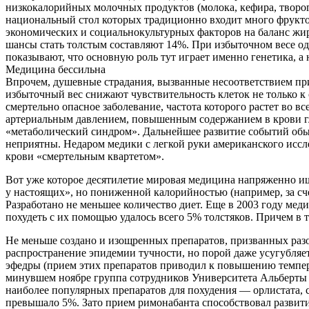
низкокалорийных молочных продуктов (молока, кефира, творог
национальный стол которых традиционно входит много фруктов
экономических и социальнокультурных факторов на баланс жир
шансы стать толстым составляют 14%. При избыточном весе од
показывают, что основную роль тут играет именно генетика, а 
Медицина бессильна
Впрочем, душевные страдания, вызванные несоответствием при
избыточный вес снижают чувствительность клеток не только к с
смертельно опасное заболевание, частота которого растет в
артериальным давлением, повышенным содержанием в крови гл
«метаболический синдром». Дальнейшее развитие событий обы
неприятны. Недаром медики с легкой руки американского иссл
крови «смертельным квартетом».
Вот уже которое десятилетие мировая медицина напряженно ищ
у настоящих», но пониженной калорийностью (например, за сч
Разработано не меньшее количество диет. Еще в 2003 году ме
похудеть с их помощью удалось всего 5% толстяков. Причем в т
Не меньше создано и изощренных препаратов, призванных разор
распространение эпидемии тучности, но порой даже усугубляет
эфедры (прием этих препаратов приводил к повышению температ
минувшем ноябре группа сотрудников Университета Альберты (
наиболее популярных препаратов для похудения — орлистата, си
превышало 5%. Зато прием римонабанта способствовал развити