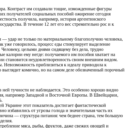
ра. Контраст им создавали тощие, изможденные фигуры
очих получателей социальных пособий ожирение сегодня
стность получила, например, история аргентинского
осударства. В течение 12 лет его вес стремительно рос и к
ты — удар не только по материальному благополучию человека,
к уже говорилось, процесс еды стимулирует выделение
Человеку, целыми днями сидящему без дела, трудно
ые калории ему негде: получаемого им пособия хватает на
сии становится неудовлетворенность своим внешним видом.
ы. Невозможность приблизиться к идеалу приводила к
о выглядит комично, но на самом деле обозначенный порочный
 ней тучности не наблюдается. Это особенно хорошо видно
ния, например Западной и Восточной Европы. В Швейцарии,
%.
 Украине этот показатель достигает фантастической
но избавились от угрозы голода и значительная часть их
ричина — структура питания: чем беднее страна, тем большую
делия.
требление мяса, рыбы, фруктов, даже свежих овощей и