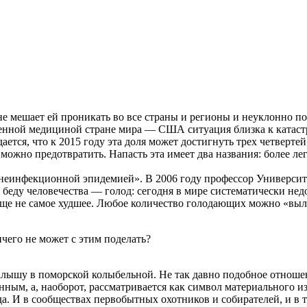
 не мешает ей проникать во все страны и регионы и неуклонно п
щенной медициной стране мира — США ситуация близка к катаст
ся, что к 2015 году эта доля может достигнуть трех четвертей. 
е можно предотвратить. Напасть эта имеет два названия: более 
«неинфекционной эпидемией». В 2006 году профессор Универси
 беду человечества — голод: сегодня в мире систематически не
ще не самое худшее. Любое количество голодающих можно «выле
чего не может с этим поделать?
алышу в поморской колыбельной. Не так давно подобное отноше
енным, а, наоборот, рассматривается как символ материального 
а. И в сообществах первобытных охотников и собирателей, и в