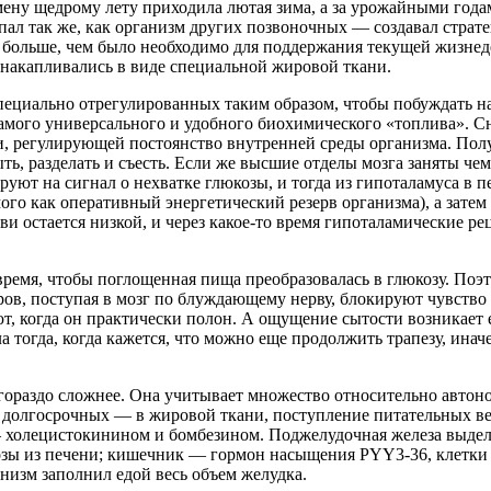
ну щедрому лету приходила лютая зима, а за урожайными годам
упал так же, как организм других позвоночных — создавал стра
здо больше, чем было необходимо для поддержания текущей жизн
 накапливались в виде специальной жировой ткани.
ециально отрегулированных таким образом, чтобы побуждать нас
 самого универсального и удобного биохимического «топлива».
 регулирующей постоянство внутренней среды организма. Получ
ть, разделать и съесть. Если же высшие отделы мозга заняты че
ют на сигнал о нехватке глюкозы, и тогда из гипоталамуса в п
ого как оперативный энергетический резерв организма), а затем
ови остается низкой, и через какое-то время гипоталамические
емя, чтобы поглощенная пища преобразовалась в глюкозу. Поэт
ров, поступая в мозг по блуждающему нерву, блокируют чувство
т, когда он практически полон. А ощущение сытости возникает 
ла тогда, когда кажется, что можно еще продолжить трапезу, ина
гораздо сложнее. Она учитывает множество относительно автоно
и долгосрочных — в жировой ткани, поступление питательных ве
 холецистокинином и бомбезином. Поджелудочная железа выделя
зы из печени; кишечник — гормон насыщения PYY3-36, клетки
низм заполнил едой весь объем желудка.