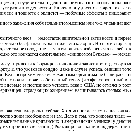
ем-то, неудивительно: действие римонабанта основано на блок
ствует развитию депрессии. Впрочем, и у других лекарств оказа
ия сна и тошноту, а орлистат — побочные эффекты в пищеварит
енного заражения себя гельминтом-цепнем или уже упоминавше
збыточного веса — недостаток двигательной активности и переед
возможно без физкультуры и подсчета калорий. Но и эти старые
одеятельное голодание — у пытающихся избавиться от своей за
редко это кончается смертельным «синдромом Бурхаве» — механ
 могут привести к формированию новой зависимости (у спортсме
ркту. И что уж вовсе обидно, даже в случае успеха, бывший то
ии. Ведь нейрохимические механизмы организма не были рассчи
рой нас подталкивает собственный геном (и зафиксированный в
что впервые за последнюю четверть века в США не отмечено рос
иканцев, страдающих ожирением, насчитывалось столько же, ск
положительную роль и сейчас. Хотя мы не залегаем на несколько
ество жира необходимо и нам. Дело в том, что жировая ткань — 
бъясняет данные британских и американских медиков: у девоче
 у их стройных сверстниц.) Роль жировой ткани в поддержании г