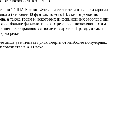
ают способность к зачатию.
леваний США Кэтрин Флегал и ее коллеги проанализировали
шого (не более 30 фунтов, то есть 13,5 килограмма по
она, а также травм и некоторых инфекционных заболеваний
лстяков больше физиологических резервов, позволяющих им
лезненнее оправляются после инфарктов. Правда, и сами
верно реже.
нее лишь увеличивает риск смерти от наиболее популярных
еловечества в XXI веке.