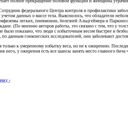
ступает полное прекращение половой функции и женщины утрачив
 Сотрудник федерального Центра контроля и профилактики забо
 учетом данных о массе тела. Выяснилось, что обладатели неболь
 эмфиземы легких, пневмонии, болезней Альцгеймера и Паркинс
дане. (По мнению авторов работы, это связано с тем, что у то
ше было показано, что люди с избыточным весом быстрее и безбо
, по данным гонконгских исследователей, они заболевают досто
ся только к умеренному избытку веса, но не к ожирению. Послед
 него, у ожирения есть все шансы занять место главного бича ч
чку ›