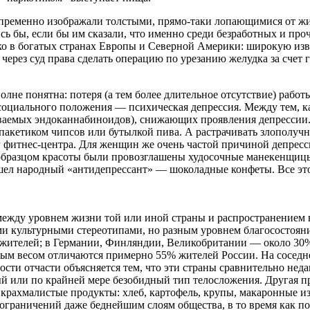
пременно изображали толстыми, прямо-таки лопающимися от жи
сь бы, если бы им сказали, что именно среди безработных и пр
о в богатых странах Европы и Северной Америки: широкую изве
 через суд права сделать операцию по урезанию желудка за счет г
олне понятна: потеря (а тем более длительное отсутствие) рабо
оциального положения — психическая депрессия. Между тем, ка
ваемых эндоканнабиноидов), снижающих проявления депрессии. 
 пакетиком чипсов или бутылкой пива. А растрачивать злополучн
г фитнес-центра. Для женщин же очень частой причиной депрес
к образцом красоты были провозглашены худосочные манекенщиц
 шел народный «антидепрессант» — шоколадные конфеты. Все эт
жду уровнем жизни той или иной страны и распространением в
ыми культурными стереотипами, но разным уровнем благосостоя
жителей; в Германии, Финляндии, Великобритании — около 30
м весом отличаются примерно 55% жителей России. На соседней
ти отчасти объясняется тем, что эти страны сравнительно недав
й или по крайней мере безобидный тип телосложения. Другая п
крахмалистые продукты: хлеб, картофель, крупы, макаронные из
 ограничений даже беднейшим слоям общества, в то время как по