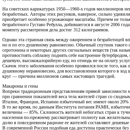
На советских карикатурах 1950—1960-х годов миллионеров не
безработных. Авторы этих рисунков, наверное, сильно удивили
приобретает особенно угрожающие масштабы. Причем не тольк
безработного Густаво Ребулла, добившегося в августе 2006 года
моменту рассмотрения дела достиг 312 килограммов.
Однако эта странная связь между ожирением и безработицей вп
но и по его душевному равновесию. Обычный спутник такого с
серотонина и некоторых других сигнальных веществ (так назы
противостоять соблазну поднять себе настроение бутербродом,
дешевую, высококалорийную еду, но отнюдь не на оплату услу
Скачок этого заболевания особенно проявился после того, ка
душевному неравновесию, для восстановления которого в ход
круг — причина миллионов самых настоящих трагедий.
Макароны и гены
Вопреки традиционным представлениям прямой зависимости ме
при сравнении показателей веса тела жителей стран со сходн
Италии, Франции, Испании избыточный вес имеют около 20% 
В то же время, по данным Института питания РАМН, избыточны
величины — 85%. Склонность жителей небогатых стран к тучнос
населения по-прежнему рассматривает полноту как желательны
долю в повседневном рационе ее жителей составляют дешевые 
В современной России подобная еда доступна практически без