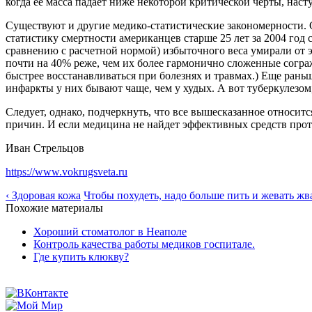
когда ее масса падает ниже некоторой критической черты, на
Существуют и другие медико-статистические закономерности.
статистику смертности американцев старше 25 лет за 2004 год с
сравнению с расчетной нормой) избыточного веса умирали от
почти на 40% реже, чем их более гармонично сложенные сограж
быстрее восстанавливаться при болезнях и травмах.) Еще рань
инфаркты у них бывают чаще, чем у худых. А вот туберкулезом
Следует, однако, подчеркнуть, что все вышесказанное относит
причин. И если медицина не найдет эффективных средств против
Иван Стрельцов
https://www.vokrugsveta.ru
‹ Здоровая кожа
Чтобы похудеть, надо больше пить и жевать жва
Похожие материалы
Хороший стоматолог в Неаполе
Контроль качества работы медиков госпитале.
Где купить клюкву?