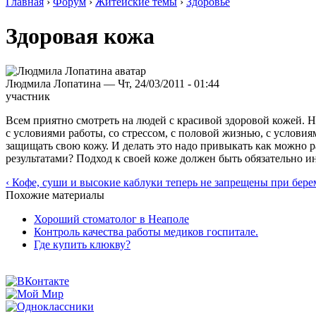
Главная
›
Форум
›
Житейские темы
›
Здоровье
Здоровая кожа
Людмила Лопатина — Чт, 24/03/2011 - 01:44
участник
Всем приятно смотреть на людей с красивой здоровой кожей. Но
с условиями работы, со стрессом, с половой жизнью, с услови
защищать свою кожу. И делать это надо привыкать как можно р
результатами? Подход к своей коже должен быть обязательно и
‹ Кофе, суши и высокие каблуки теперь не запрещены при бер
Похожие материалы
Хороший стоматолог в Неаполе
Контроль качества работы медиков госпитале.
Где купить клюкву?