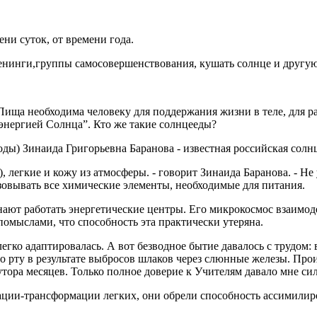
ни суток, от времени года.
ренинги,группы самосовершенствования, кушать солнце и другую
Пища необходима человеку для поддержания жизни в теле, для ра
“энергией Солнца”. Кто же такие солнцееды?
воды) Зинаида Григорьевна Баранова - известная российская солн
, легкие и кожу из атмосферы. - говорит Зинаида Баранова. - Н
азовывать все химические элементы, необходимые для питания.
инают работать энергетические центры. Его микрокосмос взаимод
омыслами, что способность эта практически утеряна.
гко адаптировалась. А вот безводное бытие давалось с трудом: в
во рту в результате выбросов шлаков через слюнные железы. Про
тора месяцев. Только полное доверие к Учителям давало мне си
ации-трансформации легких, они обрели способность ассимилиро