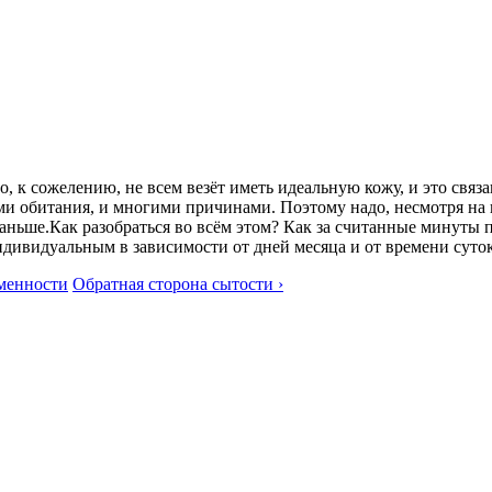
, к сожелению, не всем везёт иметь идеальную кожу, и это связ
ями обитания, и многими причинами. Поэтому надо, несмотря на 
аньше.Как разобраться во всём этом? Как за считанные минуты 
ндивидуальным в зависимости от дней месяца и от времени суток
еменности
Обратная сторона сытости ›