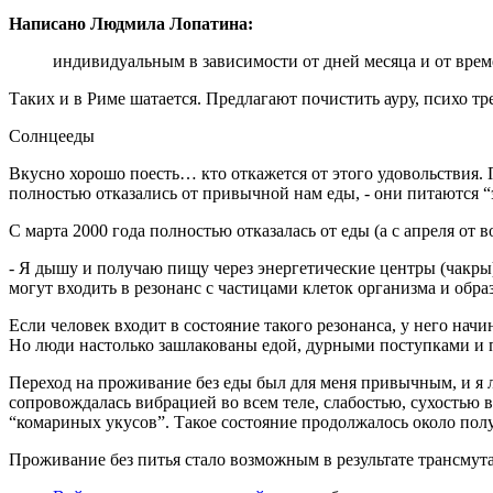
Написано Людмила Лопатина:
индивидуальным в зависимости от дней месяца и от време
Таких и в Риме шатается. Предлагают почистить ауру, психо т
Солнцееды
Вкусно хорошо поесть… кто откажется от этого удовольствия. 
полностью отказались от привычной нам еды, - они питаются 
С марта 2000 года полностью отказалась от еды (а с апреля от 
- Я дышу и получаю пищу через энергетические центры (чакры)
могут входить в резонанс с частицами клеток организма и обр
Если человек входит в состояние такого резонанса, у него нач
Но люди настолько зашлакованы едой, дурными поступками и п
Переход на проживание без еды был для меня привычным, и я ле
сопровождалась вибрацией во всем теле, слабостью, сухостью 
“комариных укусов”. Такое состояние продолжалось около полу
Проживание без питья стало возможным в результате трансмут