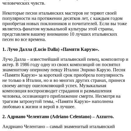
человеческих чувств.
Некоторые песни итальянских мастеров не теряют своей
популярности на протяжении десятков лет, с каждым годом
приобретая новых поклонников и почитателей. Если вы тоже
являетесь фанатом музыкальной культуры этой страны,
представляем вашему вниманию 10 лучших итальянских
песен во все времена.
1. Лучо Далла (Lucio Dalla) «Памяти Карузо».
Лучо Далла – известнейший итальянский певец, композитор и
актер. В 1986 году одну из своих композиций он посвятил
знаменитому оперному певцу Италии Энрико Карузо. Песня
«Памяти Карузо» за короткий срок приобрела популярность
не только в Италии, но и во многих других странах, принеся
своему автору ошеломляющий успех. Музыкальная
композиция воспроизводит страдания и размышления
человека, осознающего приближение смерти. Несмотря на
трагизм затронутой темы, «Памяти Карузо» наполнена
любовью к жизни и верой в лучшее.
2. Адриано Челентано (Adriano Celentano) – Azzurro.
Андриано Челентано – самый знаменитый итальянский