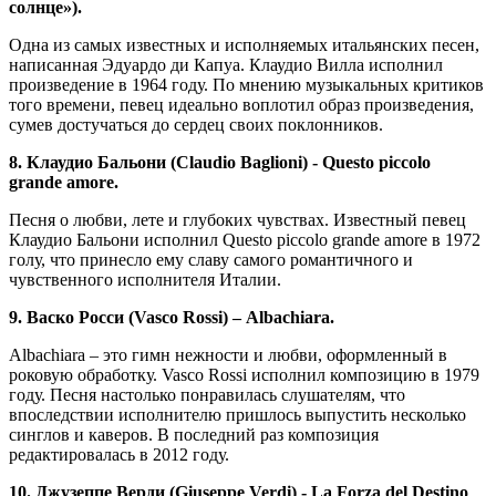
солнце»).
Одна из самых известных и исполняемых итальянских песен,
написанная Эдуардо ди Капуа. Клаудио Вилла исполнил
произведение в 1964 году. По мнению музыкальных критиков
того времени, певец идеально воплотил образ произведения,
сумев достучаться до сердец своих поклонников.
8. Клаудио Бальони (Claudio Baglioni) - Questo piccolo
grande amore.
Песня о любви, лете и глубоких чувствах. Известный певец
Клаудио Бальони исполнил Questo piccolo grande amore в 1972
голу, что принесло ему славу самого романтичного и
чувственного исполнителя Италии.
9. Васко Росси (Vasco Rossi) – Albachiara.
Albachiara – это гимн нежности и любви, оформленный в
роковую обработку. Vasco Rossi исполнил композицию в 1979
году. Песня настолько понравилась слушателям, что
впоследствии исполнителю пришлось выпустить несколько
синглов и каверов. В последний раз композиция
редактировалась в 2012 году.
10. Джузеппе Верди (Giuseppe Verdi) - La Forza del Destino