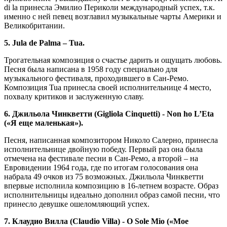
di la принесла Эмилио Периколи международный успех, т.к.
именно с ней певец возглавил музыкальные чарты Америки и
Великобритании.
5. Jula de Palma – Tua.
Трогательная композиция о счастье дарить и ощущать любовь.
Песня была написана в 1958 году специально для
музыкального фестиваля, проходившего в Сан-Ремо.
Композиция Tua принесла своей исполнительнице 4 место,
похвалу критиков и заслуженную славу.
6. Джильола Чинкветти (Gigliola Cinquetti) - Non ho L’Eta
(«Я еще маленькая»).
Песня, написанная композитором Николо Салерно, принесла
исполнительнице двойную победу. Первый раз она была
отмечена на фестивале песни в Сан-Ремо, а второй – на
Евровидении 1964 года, где по итогам голосования она
набрала 49 очков из 75 возможных. Джильола Чинкветти
впервые исполнила композицию в 16-летнем возрасте. Образ
исполнительницы идеально дополнил образ самой песни, что
принесло девушке ошеломляющий успех.
7. Клаудио Вилла (Claudio Villa) - O Sole Mio («Мое