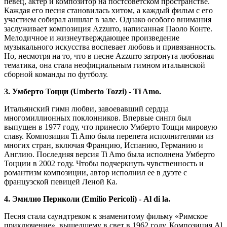
певец, актер и композитор на постсоветском пространстве.
Каждая его песня становилась хитом, а каждый фильм с его
участием собирал аншлаг в зале. Однако особого внимания
заслуживает композиция Azzurro, написанная Паоло Конте.
Мелодичное и жизнеутверждающее произведение
музыкального искусства воспевает любовь и привязанность.
Но, несмотря на то, что в песне Azzurro затронута любовная
тематика, она стала неофициальным гимном итальянской
сборной команды по футболу.
3. Умберто Тоцци (Umberto Tozzi) - Ti Amo.
Итальянский гимн любви, завоевавший сердца
многомиллионных поклонников. Впервые сингл был
выпущен в 1977 году, что принесло Умберто Тоцци мировую
славу. Композиция Ti Amo была перепета исполнителями из
многих стран, включая Францию, Испанию, Германию и
Англию. Последняя версия Ti Amo была исполнена Умберто
Тоцции в 2002 году. Чтобы подчеркнуть чувственность и
романтизм композиции, автор исполнил ее в дуэте с
французской певицей Леной Ка.
4. Эмилио Периколи (Emilio Pericoli) - Al di la.
Песня стала саундтреком к знаменитому фильму «Римское
приключение», вышедшему в свет в 1962 году. Композиция Al