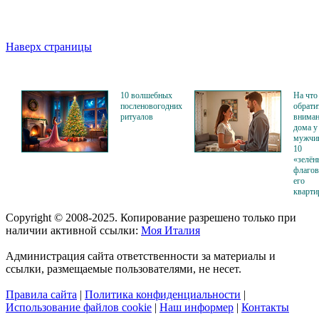
Наверх страницы
10 волшебных
На что
посленовогодних
обрати
ритуалов
вниман
дома у
мужчи
10
«зелён
флагов
его
кварти
Copyright © 2008-2025. Копирование разрешено только при
наличии активной ссылки:
Моя Италия
Администрация сайта ответственности за материалы и
ссылки, размещаемые пользователями, не несет.
Правила сайта
|
Политика конфиденциальности
|
Использование файлов cookie
|
Наш информер
|
Контакты