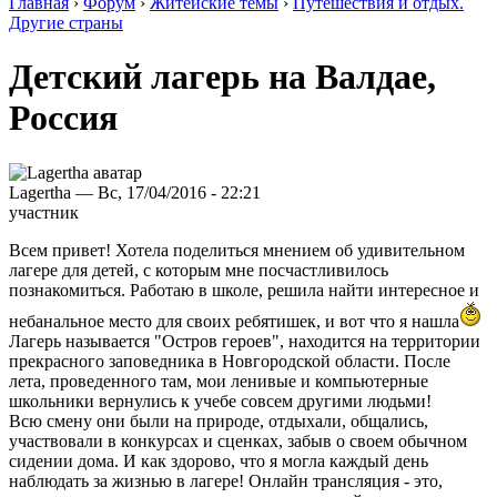
Главная
›
Форум
›
Житейские темы
›
Путешествия и отдых.
Другие страны
Детский лагерь на Валдае,
Россия
Lagertha — Вс, 17/04/2016 - 22:21
участник
Всем привет! Хотела поделиться мнением об удивительном
лагере для детей, с которым мне посчастливилось
познакомиться. Работаю в школе, решила найти интересное и
небанальное место для своих ребятишек, и вот что я нашла
Лагерь называется "Остров героев", находится на территории
прекрасного заповедника в Новгородской области. После
лета, проведенного там, мои ленивые и компьютерные
школьники вернулись к учебе совсем другими людьми!
Всю смену они были на природе, отдыхали, общались,
участвовали в конкурсах и сценках, забыв о своем обычном
сидении дома. И как здорово, что я могла каждый день
наблюдать за жизнью в лагере! Онлайн трансляция - это,