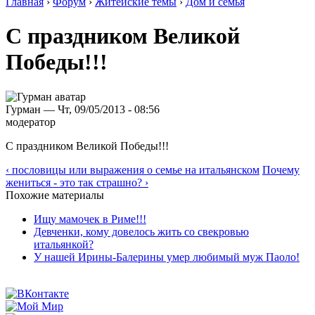
Главная
›
Форум
›
Житейские темы
›
Дом и семья
С праздником Великой
Победы!!!
Гурман — Чт, 09/05/2013 - 08:56
модератор
С праздником Великой Победы!!!
‹ пословицы или выражения о семье на итальянском
Почему
жениться - это так страшно? ›
Похожие материалы
Ищу мамочек в Риме!!!
Девченки, кому довелось жить со свекровью
итальянкой?
У нашей Ирины-Балерины умер любимый муж Паоло!