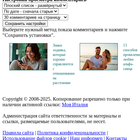
Выберите нужный метод показа комментариев и нажмите
"Сохранить установки".
Знаки
13
зодиака,
способов
которые
проявлени
хорошо
любви
справляются
альфа-
с
самца
отношениями
на
расстоянии
Copyright © 2008-2025. Копирование разрешено только при
наличии активной ссылки:
Моя Италия
Администрация сайта ответственности за материалы и
ссылки, размещаемые пользователями, не несет.
Правила сайта
|
Политика конфиденциальности
|
Использование файлов cookie
|
Наш информер
|
Контакты