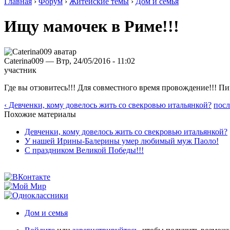
Главная
›
Форум
›
Житейские темы
›
Дом и семья
Ищу мамочек в Риме!!!
Caterina009 — Втр, 24/05/2016 - 11:02
участник
Где вы отзовитесь!!! Для совместного время провождение!!! Пиш
‹ Девченки, кому довелось жить со свекровью итальянкой?
посл
Похожие материалы
Девченки, кому довелось жить со свекровью итальянкой?
У нашей Ирины-Балерины умер любимый муж Паоло!
С праздником Великой Победы!!!
Дом и семья