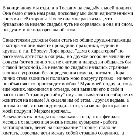
В конце июля мы ездили в Тоскану на свадьбу к моей подруге.
Она было очень нам рада, поскольку мы были единственными
гостями с её стороны. После она мне рассказала, что
буквально за неделю свадьба чуть не сорвалась, а она ни сном,
ни духом и не подозревала об этом.
Свидетелями должны были стать их общие друзья-итальянцы,
с которыми они вместе проводили праздники, ездили в
круизы и т.д. Её зовут Лора вроде, "дама с характером" по
рассказам, артистка в общем.., но дружбе особо не мешали её
фокусы (хотя я лично так не считаю и навряд ли общалась бы
с такой персоной). За неделю до свадьбы начались странные
звонки с угрозами без определения номера, потом та Лора
лично стала звонить и поливать мою подругу грязью - ничего
не объясняя что происходит вообще! Муж моей подруги, тогда
ещё жених, находился в отъезде, они вызвали его к себе и
рассказали "страшную тайну" ему - оказывается он собирается
жениться на ведьме! А сказала им об этом... другая ведьма, а
потом и ещё вторая подтвердила это, указав на фотографию
моей подруги! Маразм крепчал...
А начались их походы по гадалкам с того, что с февраля
месяца их налаженная жизнь пошла кувырком - работа
застопорилась, денег на содержание "Порше" стало не
хватать, взрослые дети между собой страшно ссорились, а