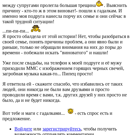
между супругами пролегла большая трещина
. Выяснить
причину - кто-то ж в этом виноват!- пошли к гадалкам. И
именно моя подруга нанесла порчу их семье и они сейчас в
такой трудной ситуации!
...пи-пи-пи...
Я просто обалдела от этой истории! Нет, чтобы разобраться в
своей семье, понять причины проблем, а они явно были и
раньше, только не обращали внимания на них до поры до
времени - побежали искать "виноватого" и нашли!
Уже после свадьбы, на телефон к моей подруге и её мужу
приходили ММС с изображением горящих черных свечей,
загробная музыка какая-то... Пипец просто!
Я ответила ей - скажите спасибо, что избавились от таких
людей, они никогда не были вам друзьями и просто
проводили время с вами, т.к. других друзей у них просто не
было, да и не будет никогда.
Вот тебе и маги с гадалками...
- есть спрос есть и
предложение.
Войдите
или
зарегистрируйтесь
, чтобы получить
возможность отправлять комментарии