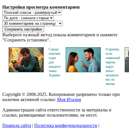
Настройки просмотра комментариев
Выберите нужный метод показа комментариев и нажмите
"Сохранить установки".
Самые
9 причин,
опасные
если
годы
знакомый
для
парень
каждого
вдруг
знака
начал
Зодиака
называть
вас по
имени
Copyright © 2008-2025. Копирование разрешено только при
наличии активной ссылки:
Моя Италия
Администрация сайта ответственности за материалы и
ссылки, размещаемые пользователями, не несет.
Правила сайта
|
Политика конфиденциальности
|