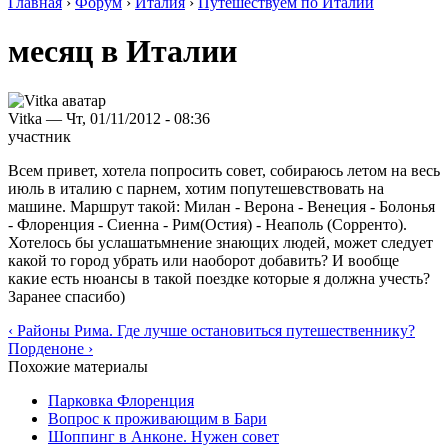
Главная
›
Форум
›
Италия
›
Путешествуем по Италии
месяц в Италии
Vitka — Чт, 01/11/2012 - 08:36
участник
Всем привет, хотела попросить совет, собираюсь летом на весь
июль в италию с парнем, хотим попутешевствовать на
машине. Маршрут такой: Милан - Верона - Венеция - Болонья
- Флоренция - Сиенна - Рим(Остия) - Неаполь (Сорренто).
Хотелось бы услашатьмнение знающих людей, может следует
какой то город убрать или наоборот добавить? И вообще
какие есть нюансы в такой поездке которые я должна учесть?
Заранее спасибо)
‹ Районы Рима. Где лучше остановиться путешественнику?
Порденоне ›
Похожие материалы
Парковка Флоренция
Вопрос к проживающим в Бари
Шоппинг в Анконе. Нужен совет