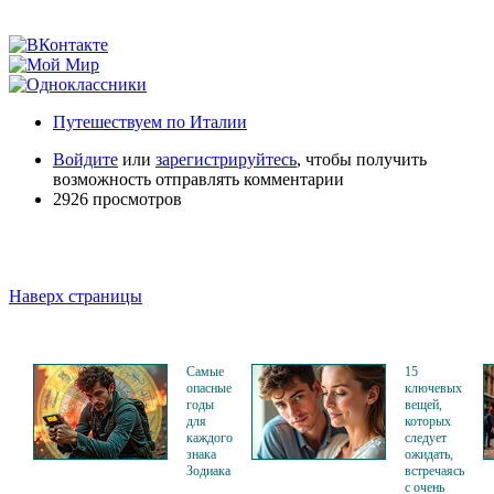
Путешествуем по Италии
Войдите
или
зарегистрируйтесь
, чтобы получить
возможность отправлять комментарии
2926 просмотров
Наверх страницы
Самые
15
опасные
ключевых
годы
вещей,
для
которых
каждого
следует
знака
ожидать,
Зодиака
встречаясь
с очень