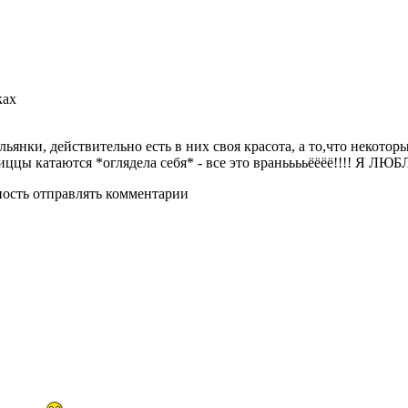
ках
альянки, действительно есть в них своя красота, а то,что некот
 пиццы катаются *оглядела себя* - все это вранььььёёёё!!!! Я
ность отправлять комментарии