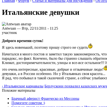
Главная
›
Форум
›
Статьи и материалы для обсуждения
›
Об Ита
Итальянские девушки
Antwuan — Втр, 22/11/2011 - 11:25
участник
Доброго времени суток!
Я здесь новенький, поэтому прошу строго не судить
Начитался я много постов и заметил такую закономерность, чт
парадокс, но факт. Кончено, было бы странно слышать обратное
Климат, достопримечательности, улицы и все-все остальное!!! Н
это очень интересные, красивые, добрые и отзывчивые люди!
девушки, а в России особенно. Но у Итальянках своя красота...
Я рад, что побывал в такой сказочной стране, а сейчас улыбаюс
‹ Итальянские карнавалы
Берлускони похвалил казахских мужч
Похожие материалы
Брачный аферист Франческо из Мессины
Помогите советом :)