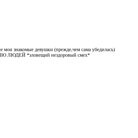
орые мои знакомые девушки (прежде,чем сама убедилась)
 ЛЮБЛЮ ЛЮДЕЙ *зловещий нездоровый смех*