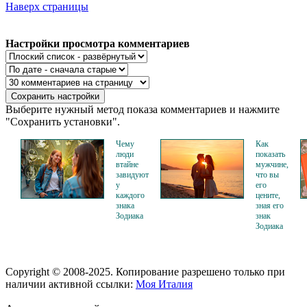
Наверх страницы
Настройки просмотра комментариев
Выберите нужный метод показа комментариев и нажмите
"Сохранить установки".
Чему
Как
люди
показать
втайне
мужчине,
завидуют
что вы
у
его
каждого
цените,
знака
зная его
Зодиака
знак
Зодиака
Copyright © 2008-2025. Копирование разрешено только при
наличии активной ссылки:
Моя Италия