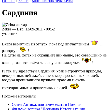
Главная
›
Блоги
›
Блог пользователя Zebra
Сардиния
Zebra — Втр, 13/09/2011 - 00:52
участник
Вчера вернулись из отпуск, пока под впечатлением
.....
рапортую
!
На даты на фотах не обращайте внимание, это совершенно не
важно, главное поймать волну и наслаждаться
!
И так, ну здравствуй Сардиния, край нетронутой природы,
невероятных пейзажей, синего моря, роскошных пляжей,
воздуха пропитанного пряными травами и очень
гостеприимных и приветливых людей
.
Похожие материалы
Остия Антика, или зачем ехать в Помпеи...
Фильм-выставка "Леонардо.История гения"