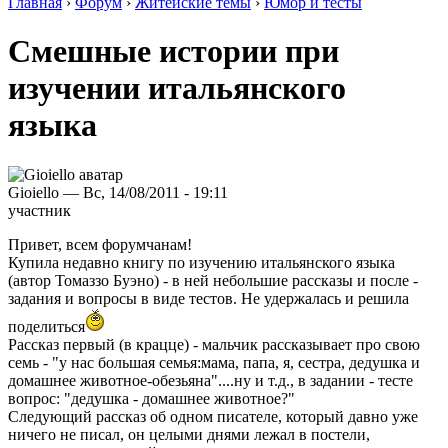
Главная
›
Форум
›
Житейские темы
›
Юмор и тесты
Смешные истории при
изучении итальянского
языка
Gioiello — Вс, 14/08/2011 - 19:11
участник
Привет, всем форумчанам!
Купила недавно книгу по изучению итальянского языка
(автор Томаззо Буэно) - в ней небольшие рассказы и после -
задания и вопросы в виде тестов. Не удержалась и решила
поделиться
Рассказ первый (в крацце) - мальчик рассказывает про свою
семь - "у нас большая семья:мама, папа, я, сестра, дедушка и
домашнее животное-обезьяна"....ну и т.д., в задании - тесте
вопрос: "дедушка - домашнее животное?"
Следующий рассказ об одном писателе, который давно уже
ничего не писал, он целыми днями лежал в постели,