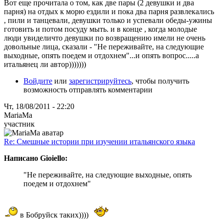
Вот еще прочитала о том, как две пары (2 девушки и два
парня) на отдых к морю ездили и пока два парня развлекались
, пили и танцевали, девушки только и успевали обеды-ужины
готовить и потом посуду мыть. и в конце , когда молодые
люди увиделичто девушки по возвращению имели не очень
довольные лица, сказали - "Не переживайте, на следующие
выходные, опять поедем и отдохнем"...и опять вопрос.....а
итальянец ли автор)))))))
Войдите
или
зарегистрируйтесь
, чтобы получить
возможность отправлять комментарии
Чт, 18/08/2011 - 22:20
MariaMa
участник
Re: Смешные истории при изучении итальянского языка
Написано Gioiello:
"Не переживайте, на следующие выходные, опять
поедем и отдохнем"
в Бобруйск таких))))