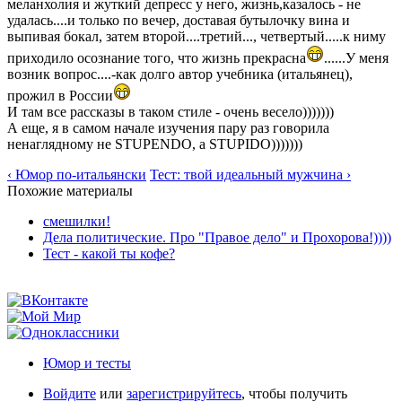
меланхолия и жуткий депресс у него, жизнь,казалось - не
удалась....и только по вечер, доставая бутылочку вина и
выпивая бокал, затем второй....третий..., четвертый.....к ниму
приходило осознание того, что жизнь прекрасна
......У меня
возник вопрос....-как долго автор учебника (итальянец),
прожил в России
И там все рассказы в таком стиле - очень весело)))))))
А еще, я в самом начале изучения пару раз говорила
ненаглядному не STUPENDO, a STUPIDO)))))))
‹ Юмор по-итальянски
Тест: твой идеальный мужчина ›
Похожие материалы
смешилки!
Дела политические. Про "Правое дело" и Прохорова!))))
Тест - какой ты кофе?
Юмор и тесты
Войдите
или
зарегистрируйтесь
, чтобы получить