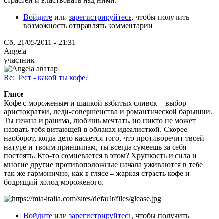
страстей и властвовать над ними.
Войдите
или
зарегистрируйтесь
, чтобы получить
возможность отправлять комментарии
Сб, 21/05/2011 - 21:31
Angela
участник
Re: Тест - какой ты кофе?
Глясе
Кофе с мороженым и шапкой взбитых сливок – выбор
аристократки, леди-совершенства и романтической барышни.
Ты нежна и ранима, любишь мечтать, но никто не может
назвать тебя витающей в облаках идеалисткой. Скорее
наоборот, когда дело касается того, что противоречит твоей
натуре и твоим принципам, ты всегда сумеешь за себя
постоять. Кто-то сомневается в этом? Хрупкость и сила и
многие другие противоположные начала уживаются в тебе
так же гармонично, как в глясе – жаркая страсть кофе и
бодрящий холод мороженого.
Войдите
или
зарегистрируйтесь
, чтобы получить