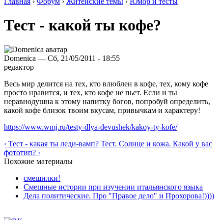
Главная
›
Форум
›
Житейские темы
›
Юмор и тесты
Тест - какой ты кофе?
Domenica — Сб, 21/05/2011 - 18:55
редактор
Весь мир делится на тех, кто влюблен в кофе, тех, кому кофе
просто нравится, и тех, кто кофе не пьет. Если и ты
неравнодушна к этому напитку богов, попробуй определить,
какой кофе близок твоим вкусам, привычкам и характеру!
https://www.wmj.ru/testy-dlya-devushek/kakoy-ty-kofe/
‹ Тест - какая ты леди-вамп?
Тест. Солнце и кожа. Какой у вас
фототип? ›
Похожие материалы
смешилки!
Смешные истории при изучении итальянского языка
Дела политические. Про "Правое дело" и Прохорова!))))