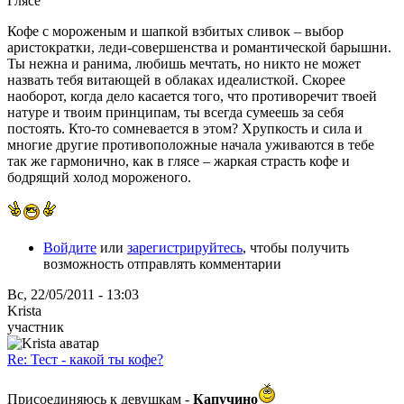
Глясе
Кофе с мороженым и шапкой взбитых сливок – выбор
аристократки, леди-совершенства и романтической барышни.
Ты нежна и ранима, любишь мечтать, но никто не может
назвать тебя витающей в облаках идеалисткой. Скорее
наоборот, когда дело касается того, что противоречит твоей
натуре и твоим принципам, ты всегда сумеешь за себя
постоять. Кто-то сомневается в этом? Хрупкость и сила и
многие другие противоположные начала уживаются в тебе
так же гармонично, как в глясе – жаркая страсть кофе и
бодрящий холод мороженого.
Войдите
или
зарегистрируйтесь
, чтобы получить
возможность отправлять комментарии
Вс, 22/05/2011 - 13:03
Krista
участник
Re: Тест - какой ты кофе?
Присоединяюсь к девушкам -
Капучино