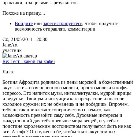
практики, а за целями – результатов.
Похоже на правду....
Войдите
или
зарегистрируйтесь
, чтобы получить
возможность отправлять комментарии
Сб, 21/05/2011 - 20:30
JaneArt
участник
Re: Тест - какой ты кофе?
Латте
Богиня Афродита родилась из пены морской, а божественный
вкус латте – из вспененного молока, просто молока и кофе-
эспрессо. Это напиток музы, интеллектуалки, мудрой жрицы
и ведуньи. Твои ум и интуиция как прекрасное и опасное
холодное оружие: их не обманешь и не победишь. Впрочем,
тебя не так привлекает соперничество с кем-то, как
возможность превзойти саму себя. Духовные интересы и
жажда знаний для тебя превыше мира вещей, и у тебя с
поистине королевским достоинством получается быть не как
все. А кофе? Он нужен тебе, чтобы знать вкус земных