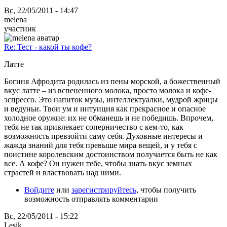
Вс, 22/05/2011 - 14:47
melena
участник
Re: Тест - какой ты кофе?
Латте
Богиня Афродита родилась из пены морской, а божественный
вкус латте – из вспененного молока, просто молока и кофе-
эспрессо. Это напиток музы, интеллектуалки, мудрой жрицы
и ведуньи. Твои ум и интуиция как прекрасное и опасное
холодное оружие: их не обманешь и не победишь. Впрочем,
тебя не так привлекает соперничество с кем-то, как
возможность превзойти саму себя. Духовные интересы и
жажда знаний для тебя превыше мира вещей, и у тебя с
поистине королевским достоинством получается быть не как
все. А кофе? Он нужен тебе, чтобы знать вкус земных
страстей и властвовать над ними.
Войдите
или
зарегистрируйтесь
, чтобы получить
возможность отправлять комментарии
Вс, 22/05/2011 - 15:22
Lesik