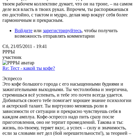
твоем рабочем коллективе думает, что он на троне, – на самом
деле вся власть в твоих руках. Впрочем, ты распоряжаешься
ею достойно, с тактом и мудро, делая мир вокруг себя более
гармоничным и прекрасным.
Войдите
или
зарегистрируйтесь
, чтобы получить
возможность отправлять комментарии
Сб, 21/05/2011 - 19:41
РРРЫ
участник
Re: Тест - какой ты кофе?
Эспрессо
Это кофе большого города с его насыщенными буднями и
зажигательными выходными. Ты честолюбива и энергична,
стремишься всё успевать, и тебе это почти всегда удается.
Добиваться своего тебе помогает хорошее знание психологии
и актерский талант. Ты виртуозно меняешь роли в
зависимости от ситуации и прекрасно чувствуешь себя в
каждом амплуа. Кофе-эспрессо надо пить сразу после
приготовления, оно не терпит промедлений. Такова и ты:
жизнь, по-твоему, теряет вкус, а успех – силу и значимость,
если за словами нет дел (бой нерешительности!), за теорией –