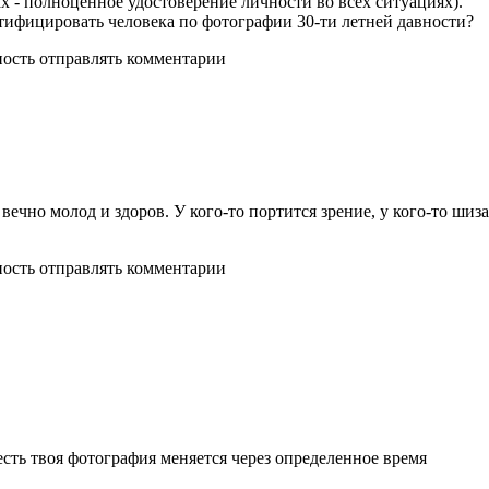
ах - полноценное удостоверение личности во всех ситуациях).
тифицировать человека по фотографии 30-ти летней давности?
ность отправлять комментарии
 вечно молод и здоров. У кого-то портится зрение, у кого-то шиза
ность отправлять комментарии
есть твоя фотография меняется через определенное время