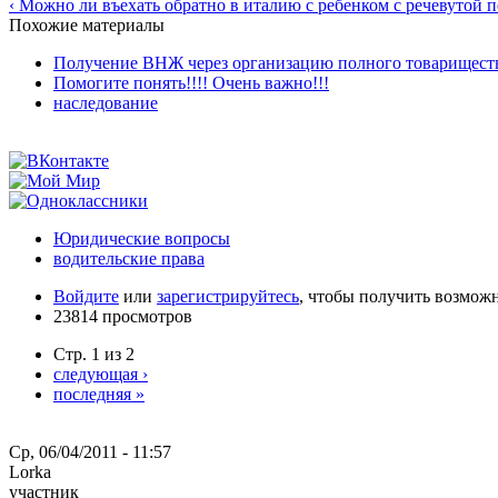
‹ Можно ли въехать обратно в италию с ребенком с речевутой 
Похожие материалы
Получение ВНЖ через организацию полного товарищества
Помогите понять!!!! Очень важно!!!
наследование
Юридические вопросы
водительские права
Войдите
или
зарегистрируйтесь
, чтобы получить возмож
23814 просмотров
Стр. 1 из 2
следующая ›
последняя »
Ср, 06/04/2011 - 11:57
Lorka
участник