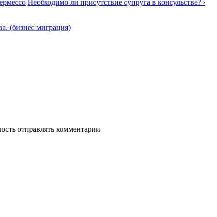
пермессо
Необходимо ли присутствие супруга в консульстве? ›
. (бизнес миграция)
ность отправлять комментарии