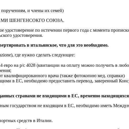
 поручениям, и члены их семей)
АМИ ШЕНГЕНСОКГО СОЮЗА.
ое удостоверение по истечении первого года с момента прописк
ского удостоверения.
ертировать в итальянское, что для это необходимо.
ione), где нужно сделать следующее:
,24 евро на р/с 4028 (квитанции на оплату можно получить в люб
рения;
от квалифицированного врача (также фотокопию мед. справки)
щими в ЕС, необходимо предоставить перевод, заверенный Конс
ыданных странами не входящими в ЕС, временно находящихся
нным государством не входящим в ЕС, необходимо иметь Междун
портных средств в Италии.