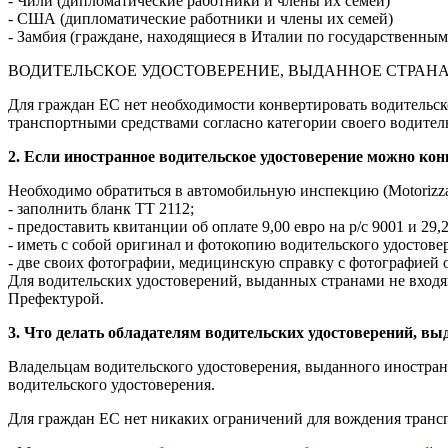
- Чили (дипломатические работники и члены их семей)
- США (дипломатические работники и члены их семей)
- Замбия (граждане, находящиеся в Италии по государственным
ВОДИТЕЛЬСКОЕ УДОСТОВЕРЕНИЕ, ВЫДАННОЕ СТРАН
Для граждан ЕС нет необходимости конвертировать водительск
транспортными средствами согласно категории своего водитель
2. Если иностранное водительское удостоверение можно конв
Необходимо обратиться в автомобильную инспекцию (Motorizzaz
- заполнить бланк ТТ 2112;
- предоставить квитанции об оплате 9,00 евро на р/с 9001 и 29
- иметь с собой оригинал и фотокопию водительского удостове
- две своих фотографии, медицинскую справку с фотографией 
Для водительских удостоверений, выданных странами не входя
Префектурой.
3. Что делать обладателям водительских удостоверений, в
Владельцам водительского удостоверения, выданного иностра
водительского удостоверения.
Для граждан ЕС нет никаких ограничений для вождения транс