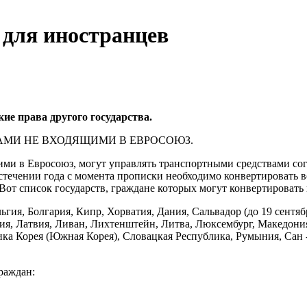
 для иностранцев
кие права другого государства.
АМИ НЕ ВХОДЯЩИМИ В ЕВРОСОЮЗ.
ми в Евросоюз, могут управлять транспортными средствами сог
истечении года с момента прописки необходимо конвертировать в
Вот список государств, граждане которых могут конвертировать
льгия, Болгария, Кипр, Хорватия, Дания, Сальвадор (до 19 сент
ия, Латвия, Ливан, Лихтенштейн, Литва, Люксембург, Македони
ика Корея (Южная Корея), Словацкая Республика, Румыния, Сан
раждан: