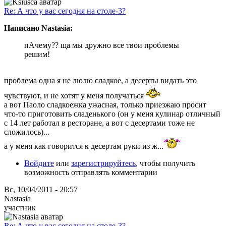
Re: А что у вас сегодня на столе-3?
Написано Nastasia:
пАчему?? ща мы дружно все твои проблемы
решим!
проблема одна я не люлю сладкое, а десерты видать это
чувствуют, и не хотят у меня получаться
а вот Паоло сладкоежка ужасная, только приезжаю просит
что-то приготовить сладенького (он у меня кулинар отличный
с 14 лет работал в ресторане, а вот с десертами тоже не
сложилось)...
а у меня как говорится к десертам руки из ж...
Войдите
или
зарегистрируйтесь
, чтобы получить
возможность отправлять комментарии
Вс, 10/04/2011 - 20:57
Nastasia
участник
Re: А что у вас сегодня на столе-3?