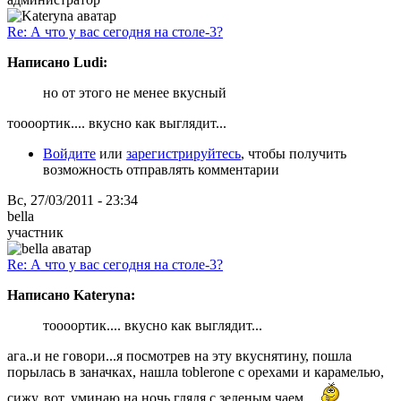
Re: А что у вас сегодня на столе-3?
Написано Ludi:
но от этого не менее вкусный
тоооортик.... вкусно как выглядит...
Войдите
или
зарегистрируйтесь
, чтобы получить
возможность отправлять комментарии
Вс, 27/03/2011 - 23:34
bella
участник
Re: А что у вас сегодня на столе-3?
Написано Kateryna:
тоооортик.... вкусно как выглядит...
ага..и не говори...я посмотрев на эту вкуснятину, пошла
порылась в заначках, нашла toblerone c орехами и карамелью,
сижу, вот, уминаю на ночь глядя с зеленым чаем...