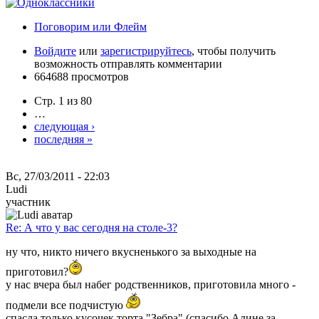
Поговорим или Флейм
Войдите
или
зарегистрируйтесь
, чтобы получить
возможность отправлять комментарии
664688 просмотров
Стр. 1 из 80
…
следующая ›
последняя »
Вс, 27/03/2011 - 22:03
Ludi
участник
Re: А что у вас сегодня на столе-3?
ну что, никто ничего вкусненького за выходные на
приготовил?
у нас вчера был набег родственников, приготовила много -
подмели все подчистую
спасла только кусочек торта "Зебра" (спасибо Алине за