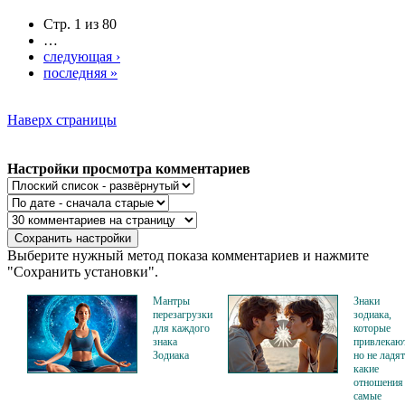
Стр. 1 из 80
…
следующая ›
последняя »
Наверх страницы
Настройки просмотра комментариев
Выберите нужный метод показа комментариев и нажмите
"Сохранить установки".
Мантры
Знаки
перезагрузки
зодиака,
для каждого
которые
знака
привлекают
Зодиака
но не ладят
какие
отношения
самые