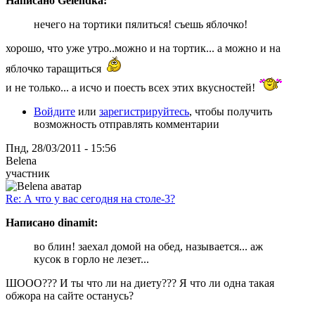
Написано Gelendka:
нечего на тортики пялиться! съешь яблочко!
хорошо, что уже утро..можно и на тортик... а можно и на
яблочко таращиться
и не только... а исчо и поесть всех этих вкусностей!
Войдите
или
зарегистрируйтесь
, чтобы получить
возможность отправлять комментарии
Пнд, 28/03/2011 - 15:56
Belena
участник
Re: А что у вас сегодня на столе-3?
Написано dinamit:
во блин! заехал домой на обед, называется... аж
кусок в горло не лезет...
ШООО??? И ты что ли на диету??? Я что ли одна такая
обжора на сайте останусь?