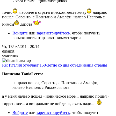
2 часа и рим... цивилизацияяяя
точно
я воопче в стратегическом месте живу
направо
пошел, Соренто, c Позитано и Амалфи, налево Неаполь с
Римом
ляпота
Войдите
или
зарегистрируйтесь
, чтобы получить
возможность отправлять комментарии
Чт, 17/03/2011 - 20:14
dinamit
участник
Re: Италия отмечает 150-летие со дня объединения страны
Написано TaniaLerro:
направо пошел, Соренто, c Позитано и Амалфи,
налево Неаполь с Римом ляпота
а у меня налево пошел - ионическое море... направо пошел -
тирренское... а вот дальше не пойдешь, ехать надо...
Войдите
или
зарегистрируйтесь
, чтобы получить