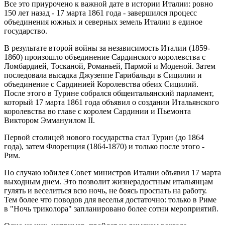
Все это приурочено к важной дате в истории Италии: ровно
150 лет назад - 17 марта 1861 года - завершился процесс
объединения южных и северных земель Италии в единое
государство.
В результате второй войны за независимость Италии (1859-
1860) произошло объединение Сардинского королевства с
Ломбардией, Тосканой, Романьей, Пармой и Моденой. Затем
последовала высадка Джузеппе Гарибальди в Сицилии и
объединение с Сардинией Королевства обеих Сицилий.
После этого в Турине собрался общеитальянский парламент,
который 17 марта 1861 года объявил о создании Итальянского
королевства во главе с королем Сардинии и Пьемонта
Виктором Эммануилом II.
Первой столицей нового государства стал Турин (до 1864
года), затем Флоренция (1864-1870) и только после этого -
Рим.
По случаю юбилея Совет министров Италии объявил 17 марта
выходным днем. Это позволит жизнерадостным итальянцам
гулять и веселиться всю ночь, не боясь проспать на работу.
Тем более что поводов для веселья достаточно: только в Риме
в "Ночь триколора" запланировано более сотни мероприятий.