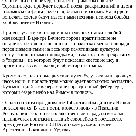
Одно из них, например, пройдет на римском вокзале
Термини, куда прибудет первый поезд, раскрашенный в цвета
итальянского флага - зеленый, белый и красный. На перроне
встречать состав будут известными песнями периода борьбы
за объединение Италии.
Принять участие в праздничных гуляньях сможет любой
желающий. В центре Вечного города практические не
останется не задействованного в торжествах места: площади
перед знаменитыми на весь мир памятниками культуры
станут концертными площадками, а сами здания превратятся
в "экраны", на которых будут показаны световые шоу и
проекции, рассказывающие об истории страны.
Кроме того, некоторые римские музеи будут открыты до двух
часов ночи, и попасть туда можно будет абсолютно бесплатно.
Кульминацией же вечера станет праздничный фейерверк,
который озарит небо над Римом в полночь.
Однако на этом празднование 150-летия объединения Италии
не закончится. В частности, второго июня - в Праздник
Республики - состоится торжественный парад, на который
планируется пригласить глав 26 европейских государств,
президентов России и США, а также руководителей
Аргентины, Бразилии и Уругвая.