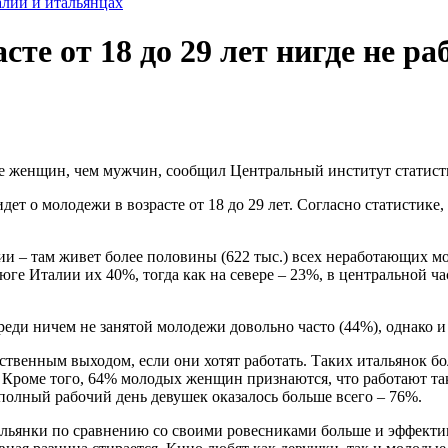
лии и итальянцах
сте от 18 до 29 лет нигде не р
ьше женщин, чем мужчин, сообщил Центральный институт статис
дет о молодежи в возрасте от 18 до 29 лет. Согласно статистик
ии – там живет более половины (622 тыс.) всех неработающих 
е Италии их 40%, тогда как на севере – 23%, в центральной ча
ди ничем не занятой молодежи довольно часто (44%), однако и 
ственным выходом, если они хотят работать. Таких итальянок б
Кроме того, 64% молодых женщин признаются, что работают так 
олный рабочий день девушек оказалось больше всего – 76%.
льянки по сравнению со своими ровесниками больше и эффектив