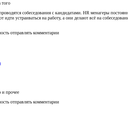
 того
о проводятся собеседования с кандидатами. HR менагеры постоя
т идти устраиваться на работу, а они делают всё на собеседовании
ность отправлять комментарии
а
о и прочее
ность отправлять комментарии