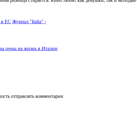
явная разница стирается. Кино любят как девушки, так и молод
 в ЕС
Журнал "Italia" ›
вы цены на жизнь в Италии
ность отправлять комментарии