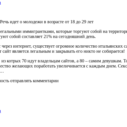
а
ечь идет о молодежи в возрасте от 18 до 29 лет
легальными иммигрантками, которые торгуют собой на территории
ргуют собой составляет 21% на сегодняшний день.
 через интернет, существует огромное количество итальянских с
т сайт является легальным и закрывать его никто не собирается!
з котрых 70 идут владельцам сайтов, а 80 – самим девушкам. То 
ичество желающих поработать увеличивается с каждым днем. Сек
е…
ность отправлять комментарии
а