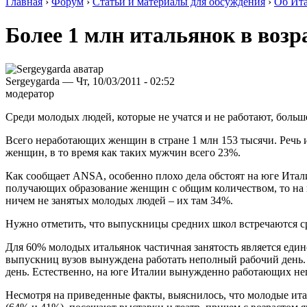
Главная
›
Форум
›
Статьи и материалы для обсуждения
›
Об Ита
Более 1 млн итальянок в возра
Sergeygarda — Чт, 10/03/2011 - 02:52
модератор
Среди молодых людей, которые не учатся и не работают, бол
Всего неработающих женщин в стране 1 млн 153 тысячи. Речь и
женщин, в то время как таких мужчин всего 23%.
Как сообщает ANSA, особенно плохо дела обстоят на юге Итал
получающих образование женщин с общим количеством, то на юг
ничем не занятых молодых людей – их там 34%.
Нужно отметить, что выпускницы средних школ встречаются сре
Для 60% молодых итальянок частичная занятость является един
выпускниц вузов вынуждена работать неполный рабочий день. 
день. Естественно, на юге Италии вынужденно работающих неп
Несмотря на приведенные факты, выяснилось, что молодые ита