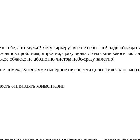
 к тебе, а от мужа!! хочу карьеру! все не серьезно! надо обождать
чались проблемы, впрочем, сразу знала с кем связываюсь..могла 
нькое обласко на аболютно чистом небе-сразу заметно!
е не помеха.Хотя я уже наверное не советчик,насытился кровью 
ность отправлять комментарии