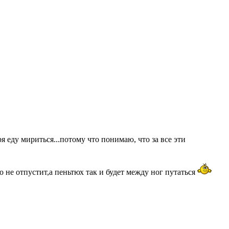
ря еду мириться...потому что понимаю, что за все эти
 не отпустит,а пеньтюх так и будет между ног путаться