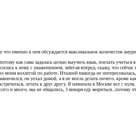
му что именно в нем обсуждается максимальное количестов амур
потому как сама задалась целью выучить язык, поехать учиться в
осилась к нему с уваженинием, забегая вперед, скажу, что сейчас
был моим коллегой по работе. Италией никогда не интересовалась
кончился, он уехал домой, а я не могла делать ничего, кроме как
речаться, летать к друг другу. Я начинала в Москве все с нуля, 
долго и много, мы не общались, 3 января еду мириться...потому 