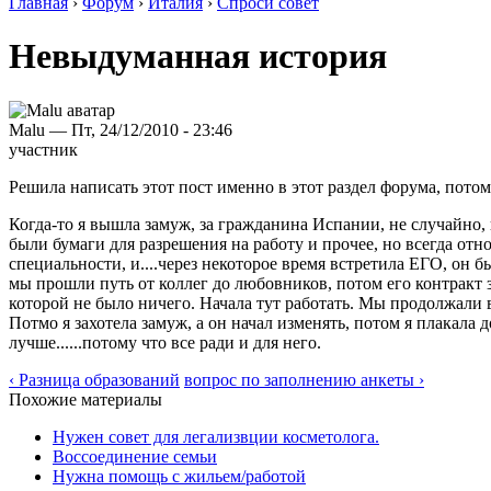
Главная
›
Форум
›
Италия
›
Спроси совет
Невыдуманная история
Malu — Пт, 24/12/2010 - 23:46
участник
Решила написать этот пост именно в этот раздел форума, пото
Когда-то я вышла замуж, за гражданина Испании, не случайно, 
были бумаги для разрешения на работу и прочее, но всегда отн
специальности, и....через некоторое время встретила ЕГО, он 
мы прошли путь от коллег до любовников, потом его контракт за
которой не было ничего. Начала тут работать. Мы продолжали вст
Потмо я захотела замуж, а он начал изменять, потом я плакала 
лучше......потому что все ради и для него.
‹ Разница образований
вопрос по заполнению анкеты ›
Похожие материалы
Нужен совет для легализвции косметолога.
Воссоединение семьи
Нужна помощь с жильем/работой