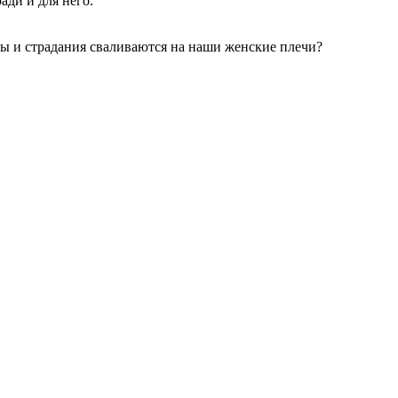
ади и для него.
еды и страдания сваливаются на наши женские плечи?