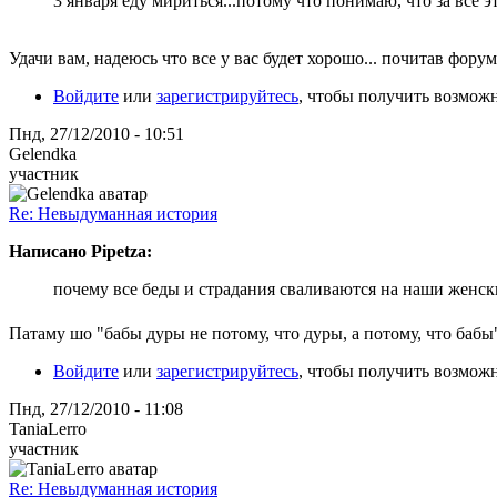
3 января еду мириться...потому что понимаю, что за все э
Удачи вам, надеюсь что все у вас будет хорошо... почитав фор
Войдите
или
зарегистрируйтесь
, чтобы получить возмож
Пнд, 27/12/2010 - 10:51
Gelendka
участник
Re: Невыдуманная история
Написано Pipetza:
почему все беды и страдания сваливаются на наши женск
Патаму шо "бабы дуры не потому, что дуры, а потому, что бабы
Войдите
или
зарегистрируйтесь
, чтобы получить возмож
Пнд, 27/12/2010 - 11:08
TaniaLerro
участник
Re: Невыдуманная история