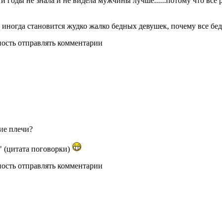
ти годы не знала и не видела мужчины лучше......потому что все р
ум иногда становится жудко жалко бедных девушек, почему все б
ность отправлять комментарии
ие плечи?
" (цитата поговорки)
ность отправлять комментарии