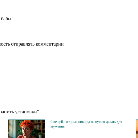
о бабы"
ность отправлять комментарии
анить установки".
й
6 вещей, которые никогда не нужно делать для
мужчины