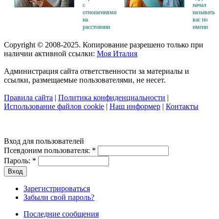
с
начал
отношениями
называть
на
вас по
расстоянии
имени
Copyright © 2008-2025. Копирование разрешено только при
наличии активной ссылки:
Моя Италия
Администрация сайта ответственности за материалы и
ссылки, размещаемые пользователями, не несет.
Правила сайта
|
Политика конфиденциальности
|
Использование файлов cookie
|
Наш информер
|
Контакты
Вход для пользователей
Псевдоним пользователя:
*
Пароль:
*
Зарегистрироваться
Забыли свой пароль?
Последние сообщения