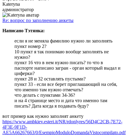
Kateryna
администратор
Re: вопрос по заполнению анкеты
Написано Тэтянка:
если я не меняла фамилию нужно ли заполнять
пункт номер 2?
10 пункт я так понимаю вообще заполнять не
нужно?
пункт 16 что в нем нужно писать? то что в
паспорте написано загран - орган который выдал и
циферки?
пункт 28 и 32 оставлять пустыми?
пункт 33 - если все берет приглашающий на себя,
что именно там нужно отмечать?
что делать с пунктами 34-36?
и на 4 странице место и дата что именно там
писать? Дата когда я подавать буду?
вот пример как нужно заполнят анкету
https://www.ambkiev.esteri.it/NR/rdonlyres/56D4C2CB-7E72-
4F3E-9F1D-
AE5A66267663/0/EsempioModuloDomandaVistocompilato.pdf