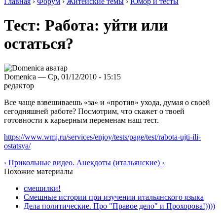
Главная
›
Форум
›
Житейские темы
›
Юмор и тесты
Тест: Работа: уйти или
остаться?
Domenica — Ср, 01/12/2010 - 15:15
редактор
Все чаще взвешиваешь «за» и «против» ухода, думая о своей
сегодняшней работе? Посмотрим, что скажет о твоей
готовности к карьерным переменам наш тест.
https://www.wmj.ru/services/enjoy/tests/page/test/rabota-ujti-ili-
ostatsya/
‹ Прикольные видео.
Анекдоты (итальянские) ›
Похожие материалы
смешилки!
Смешные истории при изучении итальянского языка
Дела политические. Про "Правое дело" и Прохорова!))))