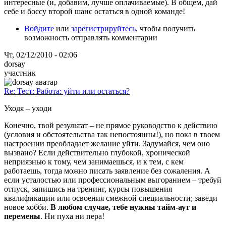
интересные (и, добавим, лучше оплачиваемые). В общем, дай
себе и боссу второй шанс остаться в одной команде!
Войдите
или
зарегистрируйтесь
, чтобы получить
возможность отправлять комментарии
Чт, 02/12/2010 - 02:06
dorsay
участник
Re: Тест: Работа: уйти или остаться?
Уходя – уходи
Конечно, твой результат – не прямое руководство к действию
(условия и обстоятельства так непостоянны!), но пока в твоем
настроении преобладает желание уйти. Задумайся, чем оно
вызвано? Если действительно глубокой, хронической
неприязнью к тому, чем занимаешься, и к тем, с кем
работаешь, тогда можно писать заявление без сожаления. А
если усталостью или профессиональным выгоранием – требуй
отпуск, запишись на тренинг, курсы повышения
квалификации или освоения смежной специальности; заведи
новое хобби.
В любом случае, тебе нужны тайм-аут и
перемены
. Ни пуха ни пера!