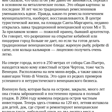
мне сказали, что dolfi ni он уже давно не занимается, перешел
в основном на металлические полки. Это общая картина: за
последние 30 лет число традиционных ремесленников
уменьшилось вдвое. Правда, какие-то ремесла попечением
муниципалитета, наоборот, восстанавливаются. В центре
туристической жизни, на площади Санта-Маргарита, недавно
открылась лавка традиционной венецианской кухни Mi e Ti.
За прилавком хозяин — пожилой иранец, бывший архитектор.
Он говорит, что разрешение на открытие кебабной или
пиццерии город больше не дает, но если ты готов делать
традиционные венецианские блюда: жареную рыбу, polpette di
carne, или кольца кальмаров — лицензию получить очень
легко.
На севере города, всего в 250 метрах от собора Сан-Пьетро,
находится мало кому известный остров Чертоза, тоже часть
Венеции. Расположена на нем мини-верфь, а также школа
навигации Vento di Venezia. Это один из редких примеров
успешного и нетуристического венецианского бизнеса.
Военную базу, которая была на острове, закрыли, много лет
она стояла заброшенной и постепенно пришла в полный
упадок. В 2004 году коммуна передала остров частным
инвесторам. Теперь здесь стоянка на 120 яхт, летняя яхтшкола
для детей, док, где строят и ремонтируют венецианские
водные такси, небольшой отель на два десятка мест и