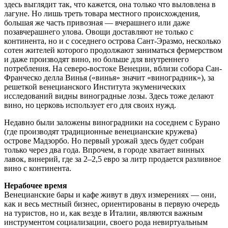
здесь выглядит так, что кажется, она только что выловлена в
лагуне. Но лишь треть товара местного происхождения,
большая же часть привозная — вчерашнего или даже
позавчерашнего улова. Овощи доставляют не только с
континента, но и с соседнего острова Сант-Эразмо, несколько
сотен жителей которого продолжают заниматься фермерством
и даже производят вино, но больше для внутреннего
потребления. На северо-востоке Венеции, вблизи собора Сан-
Франческо делла Винья («винья» значит «виноградник»), за
решеткой венецианского Института экуменических
исследований видны виноградные лозы. Здесь тоже делают
вино, но церковь использует его для своих нужд.
Недавно были заложены виноградники на соседнем с Бурано
(где производят традиционные венецианские кружева)
острове Мадзорбо. Но первый урожай здесь будет собран
только через два года. Впрочем, в городе хватает винных
лавок, винерий, где за 2–2,5 евро за литр продается разливное
вино с континента.
Нерабочее время
Венецианские бары и кафе живут в двух измерениях — они,
как и весь местный бизнес, ориентированы в первую очередь
на туристов, но и, как везде в Италии, являются важным
инструментом социализации, своего рода невиртуальным