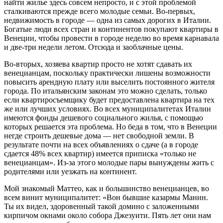
найти жилье здесь совсем непросто, и с этой проблемой
сталкиваются прежде всего молодые семьи. Во-первых,
недвижимость в городе — одна из самых дорогих в Италии.
Богатые люди всех стран и континентов покупают квартиры в
Венеции, чтобы провести в городе неделю во время карнавала
и две-три недели летом. Отсюда и заоблачные цены.
Во-вторых, хозяева квартир просто не хотят сдавать их
венецианцам, поскольку практически лишены возможности
повысить арендную плату или выселить постоянного жителя
города. По итальянским законам это можно сделать, только
если квартиросъемщику будет предоставлена квартира на тех
же или лучших условиях. Во всех муниципалитетах Италии
имеются фонды дешевого социального жилья, с помощью
которых решается эта проблема. Но беда в том, что в Венеции
негде строить дешевые дома — нет свободной земли. В
результате почти на всех объявлениях о сдаче (а в городе
сдается 48% всех квартир) имеется приписка «только не
венецианцам». Из-за этого молодые пары вынуждены жить с
родителями или уезжать на континент.
Мой знакомый Маттео, как и большинство венецианцев, во
всем винит муниципалитет: «Вон бывшие казармы Манин.
Ты их видел, здоровенный такой домино с заложенными
кирпичом окнами около собора Джезуити. Пять лет они нам