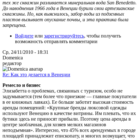
тех же скважин разливается минеральная вода San Benedetto.
До наводнения 1966 года в Венеции бурили свои артезианские
скважины. Но, как выяснилось, забор воды из подземных
пластов вызывает опускание почвы, и эта практика была
запрещена.
Войдите
или
зарегистрируйтесь
, чтобы получить
возможность отправлять комментарии
Ср, 24/11/2010 - 18:31
Domenica
редактор
Re: Как это делается в Венеции
Ремесло и бизнес
Элизабетта о проблемах, связанных с туризом, особо не
задумывается (тем более что приезжие — главные покупатели
в ее книжных лавках). Ее больше заботит высокая стоимость
аренды помещений: «Крупные бренды люксовой одежды
используют Венецию в качестве витрины. Им плевать, что их
бутики здесь не приносят прибыли. Поэтому цена аренды в
центре заоблачная, для хозяев мелких магазинов
неподъемная». Интересно, что 45% всех арендуемых в городе
площадей принадлежит епископату, и многих возмущает, что