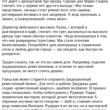
тот дерет с арендаторов три шкуры. Однако дон Марко Скарпа
считает, что у церкви нет другого выхода: «Вы только
представьте, сколько стоит ремонт всех этих храмов,
реставрация висящих в них шедевров. А ведь прихожан, а
значит, и пожертвований, очень мало».
Директор мебельного магазина Луана, с которой я
разговорился в кафе, считает, что грех жаловаться на высокую
аренду при таком обилии клиентов. «Беда венецианцев в том,
что они развращены туристами. Мы стали плохими
бизнесменами. Попробуйте дать венецианцу в управление
отель в любом другом городе — вы увидите, как быстро он
разорится».
Трудно сказать, так ли это на самом деле. Например, изделия
традиционных ремесленников, в отличие от массовой
продукции, не могут стоить дешево.
Город как может старается сохранить традиционный
ремесленный бизнес. Для этого в районе Джудекка даже
создан «ремесленный квартал», quartiere incubatore. Я пришел
сюда специально, чтобы побеседовать с Руджеро Торри,
знаменитым мастером, который делает металлические S-
образные носовые части гондолы — dolfi n, ставшие своего
рода символом Венеции. Руджеро я не застал, но в мастерской