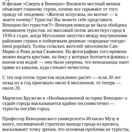
В фильме «Смерть в Венеции» Висконти местный меняла
объясняет главному герою, почему все скрывают от того
правду об эпидемии: «Жители испуганы, но молчат — и
знаете почему? Туристы! Вы можете себе представить
Венецию без туристов?!» Венеция никогда не была обойдена
вниманием туристов, но массовый поток захлестнул город в
1930-х годах, когда Муссолини запустил между внутренними
районами страны и побережьем дешевые «народные поезда»
(treni popolari). Толпы сельских жителей заполонили Cан-
Марко и Рива делья Скьявони. На фотографиях того времени
можно видеть крестьян, на боку у которых болтается фляжка с
вином или водой — они были уверены, что венецианцы пьют
прямо из каналов, куда стекают нечистоты.
С тех пор поток туристов неуклонно растет — если 30 лет
назад их в год приезжало около 6 миллионов, то теперь —
около 20.
Марчелло Брузеган в «Необыкновенной истории Венеции» о
судьбе города высказывается крайне пессимистично —
туристы погубят город.
Профессор Венецианского университета Игнасио Музу в
книге, посвященной стратегии выхода города из кризиса,
высказывает точку зрения, что основная проблема не туристы,