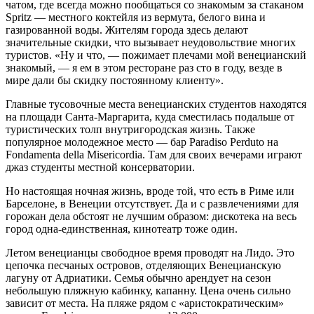
чатом, где всегда можно пообщаться со знакомым за стаканом
Spritz — местного коктейля из вермута, белого вина и
газированной воды. Жителям города здесь делают
значительные скидки, что вызывает неудовольствие многих
туристов. «Ну и что, — пожимает плечами мой венецианский
знакомый, — я ем в этом ресторане раз сто в году, везде в
мире дали бы скидку постоянному клиенту».
Главные тусовочные места венецианских студентов находятся
на площади Санта-Маргарита, куда сместилась подальше от
туристических толп внутригородская жизнь. Также
популярное молодежное место — бар Paradiso Perduto на
Fondamenta della Misericordia. Там для своих вечерами играют
джаз студенты местной консерватории.
Но настоящая ночная жизнь, вроде той, что есть в Риме или
Барселоне, в Венеции отсутствует. Да и с развлечениями для
горожан дела обстоят не лучшим образом: дискотека на весь
город одна-единственная, кинотеатр тоже один.
Летом венецианцы свободное время проводят на Лидо. Это
цепочка песчаных островов, отделяющих Венецианскую
лагуну от Адриатики. Семья обычно арендует на сезон
небольшую пляжную кабинку, капанну. Цена очень сильно
зависит от места. На пляже рядом с «аристократическим»