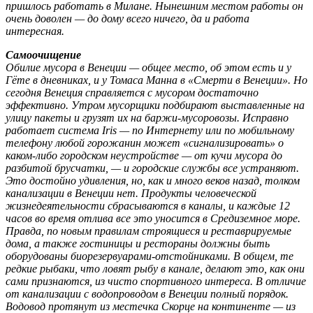
пришлось работать в Милане. Нынешним местом работы он
очень доволен — до дому всего ничего, да и работа
интересная.
Самоочищение
Обилие мусора в Венеции — общее место, об этом есть и у
Гёте в дневниках, и у Томаса Манна в «Смерти в Венеции». Но
сегодня Венеция справляется с мусором достаточно
эффективно. Утром мусорщики подбирают выставленные на
улицу пакеты и грузят их на баржи-мусоровозы. Исправно
работает система Iris — по Интернету или по мобильному
телефону любой горожанин может «сигнализировать» о
каком-либо городском неустройстве — от кучи мусора до
разбитой брусчатки, — и городские службы все устраняют.
Это достойно удивления, но, как и много веков назад, толком
канализации в Венеции нет. Продукты человеческой
жизнедеятельности сбрасываются в каналы, и каждые 12
часов во время отлива все это уносится в Средиземное море.
Правда, по новым правилам строящиеся и реставрируемые
дома, а также гостиницы и рестораны должны быть
оборудованы биорезервуарами-отстойниками. В общем, те
редкие рыбаки, что ловят рыбу в канале, делают это, как они
сами признаются, из чисто спортивного интереса. В отличие
от канализации с водопроводом в Венеции полный порядок.
Водовод протянут из местечка Скорце на континенте — из