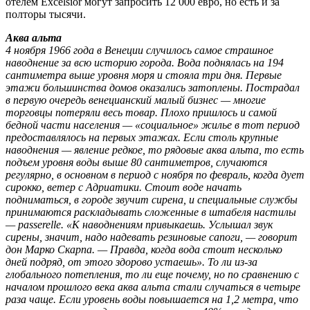
отелем Excelsior могут запросить 12 000 евро, но есть и за
полторы тысячи.
Аква альта
4 ноября 1966 года в Венеции случилось самое страшное
наводнение за всю историю города. Вода поднялась на 194
сантиметра выше уровня моря и стояла три дня. Первые
этажи большинства домов оказались затоплены. Пострадал
в первую очередь венецианский малый бизнес — многие
торговцы потеряли весь товар. Плохо пришлось и самой
бедной части населения — «социальное» жилье в тот период
предоставлялось на первых этажах. Если столь крупные
наводнения — явление редкое, то рядовые аква альта, то есть
подъем уровня воды выше 80 сантиметров, случаются
регулярно, в основном в период с ноября по февраль, когда дует
сирокко, ветер с Адриатики. Стоит воде начать
подниматься, в городе звучит сирена, и специальные службы
принимаются раскладывать сложенные в штабеля настилы
— passerelle. «К наводнениям привыкаешь. Услышал звук
сирены, значит, надо надевать резиновые сапоги, — говорит
дон Марко Скарпа. — Правда, когда вода стоит несколько
дней подряд, от этого здорово устаешь». То ли из-за
глобального потепления, то ли еще почему, но по сравнению с
началом прошлого века аква альта стали случаться в четыре
раза чаще. Если уровень воды повышается на 1,2 метра, что