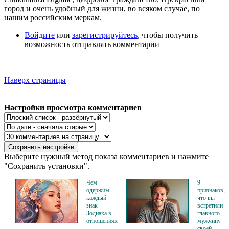
город и очень удобный для жизни, во всяком случае, по
нашим российским меркам.
Войдите
или
зарегистрируйтесь
, чтобы получить
возможность отправлять комментарии
Наверх страницы
Настройки просмотра комментариев
Выберите нужный метод показа комментариев и нажмите
"Сохранить установки".
Чем
9
одержим
признаков,
каждый
что вы
знак
встретили
Зодиака в
главного
отношениях
мужчину
своей