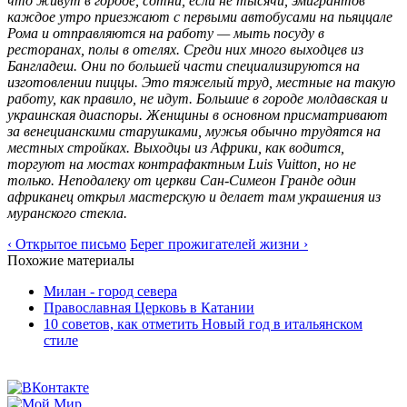
что живут в городе, сотни, если не тысячи, эмигрантов
каждое утро приезжают с первыми автобусами на пьяццале
Рома и отправляются на работу — мыть посуду в
ресторанах, полы в отелях. Среди них много выходцев из
Бангладеш. Они по большей части специализируются на
изготовлении пиццы. Это тяжелый труд, местные на такую
работу, как правило, не идут. Большие в городе молдавская и
украинская диаспоры. Женщины в основном присматривают
за венецианскими старушками, мужья обычно трудятся на
местных стройках. Выходцы из Африки, как водится,
торгуют на мостах контрафактным Luis Vuitton, но не
только. Неподалеку от церкви Сан-Симеон Гранде один
африканец открыл мастерскую и делает там украшения из
муранского стекла.
‹ Открытое письмо
Берег прожигателей жизни ›
Похожие материалы
Милан - город севера
Православная Церковь в Катании
10 советов, как отметить Новый год в итальянском
стиле