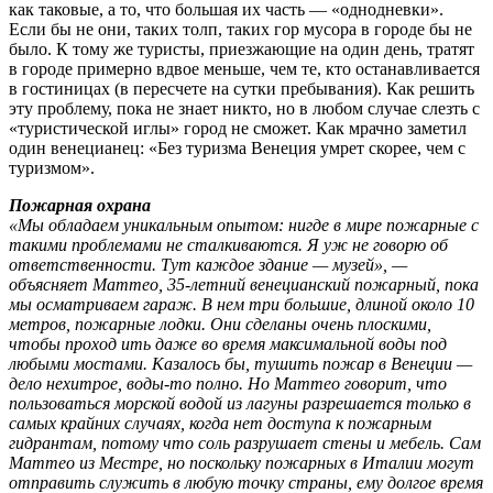
как таковые, а то, что большая их часть — «однодневки».
Если бы не они, таких толп, таких гор мусора в городе бы не
было. К тому же туристы, приезжающие на один день, тратят
в городе примерно вдвое меньше, чем те, кто останавливается
в гостиницах (в пересчете на сутки пребывания). Как решить
эту проблему, пока не знает никто, но в любом случае слезть с
«туристической иглы» город не сможет. Как мрачно заметил
один венецианец: «Без туризма Венеция умрет скорее, чем с
туризмом».
Пожарная охрана
«Мы обладаем уникальным опытом: нигде в мире пожарные с
такими проблемами не сталкиваются. Я уж не говорю об
ответственности. Тут каждое здание — музей», —
объясняет Маттео, 35-летний венецианский пожарный, пока
мы осматриваем гараж. В нем три большие, длиной около 10
метров, пожарные лодки. Они сделаны очень плоскими,
чтобы проход ить даже во время максимальной воды под
любыми мостами. Казалось бы, тушить пожар в Венеции —
дело нехитрое, воды-то полно. Но Маттео говорит, что
пользоваться морской водой из лагуны разрешается только в
самых крайних случаях, когда нет доступа к пожарным
гидрантам, потому что соль разрушает стены и мебель. Сам
Маттео из Местре, но поскольку пожарных в Италии могут
отправить служить в любую точку страны, ему долгое время