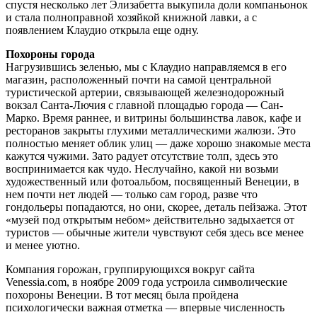
спустя несколько лет Элизабетта выкупила доли компаньонок
и стала полноправной хозяйкой книжной лавки, а с
появлением Клаудио открыла еще одну.
Похороны города
Нагрузившись зеленью, мы с Клаудио направляемся в его
магазин, расположенный почти на самой центральной
туристической артерии, связывающей железнодорожный
вокзал Санта-Лючия с главной площадью города — Сан-
Марко. Время раннее, и витрины большинства лавок, кафе и
ресторанов закрыты глухими металлическими жалюзи. Это
полностью меняет облик улиц — даже хорошо знакомые места
кажутся чужими. Зато радует отсутствие толп, здесь это
воспринимается как чудо. Неслучайно, какой ни возьми
художественный или фотоальбом, посвященный Венеции, в
нем почти нет людей — только сам город, разве что
гондольеры попадаются, но они, скорее, деталь пейзажа. Этот
«музей под открытым небом» действительно задыхается от
туристов — обычные жители чувствуют себя здесь все менее
и менее уютно.
Компания горожан, группирующихся вокруг сайта
Venessia.com, в ноябре 2009 года устроила символические
похороны Венеции. В тот месяц была пройдена
психологически важная отметка — впервые численность