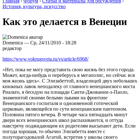
Главная
›
Форум
›
Статьи и материалы для обсуждения
›
История, культура, искусство
Как это делается в Венеции
Domenica — Ср, 24/11/2010 - 18:28
редактор
https://www.vokrugsveta.ru/vs/article/6968/
«Нет, пока не могу представить свою жизнь без этого города.
Может, когда-нибудь и переберусь в мегаполис, но сейчас вся
моя жизнь здесь». С Элизабеттой, владелицей двух небольших
книжных лавок неподалеку от главного венецианского моста
Риальто, я беседую на площади Санти-Джованни-э-Паоло,
знаменитой своими белыми львами на фронтоне
Венецианского госпиталя и одноименной готической
церковью, являющейся по сути венецианским пантеоном.
Половина пятого вечера. В четыре часа пятнадцать минут
двери всех венецианских школ распахиваются, и оттуда
навстречу поджидающим их родителям высыпают дети. Если
погода хорошая, то обычно Элизабетта вместе с
полуторагодовалой Агатой, встретив у школы своего