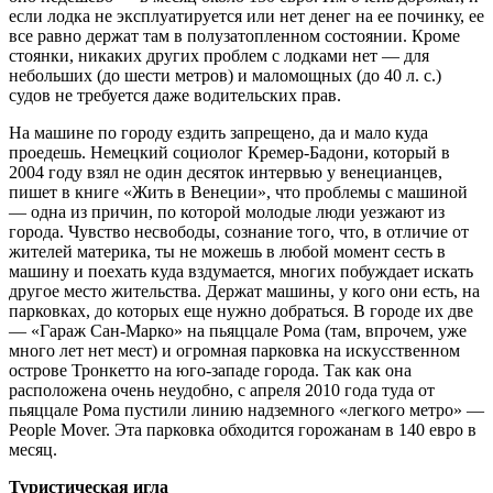
если лодка не эксплуатируется или нет денег на ее починку, ее
все равно держат там в полузатопленном состоянии. Кроме
стоянки, никаких других проблем с лодками нет — для
небольших (до шести метров) и маломощных (до 40 л. с.)
судов не требуется даже водительских прав.
На машине по городу ездить запрещено, да и мало куда
проедешь. Немецкий социолог Кремер-Бадони, который в
2004 году взял не один десяток интервью у венецианцев,
пишет в книге «Жить в Венеции», что проблемы с машиной
— одна из причин, по которой молодые люди уезжают из
города. Чувство несвободы, сознание того, что, в отличие от
жителей материка, ты не можешь в любой момент сесть в
машину и поехать куда вздумается, многих побуждает искать
другое место жительства. Держат машины, у кого они есть, на
парковках, до которых еще нужно добраться. В городе их две
— «Гараж Сан-Марко» на пьяццале Рома (там, впрочем, уже
много лет нет мест) и огромная парковка на искусственном
острове Тронкетто на юго-западе города. Так как она
расположена очень неудобно, с апреля 2010 года туда от
пьяццале Рома пустили линию надземного «легкого метро» —
People Mover. Эта парковка обходится горожанам в 140 евро в
месяц.
Туристическая игла