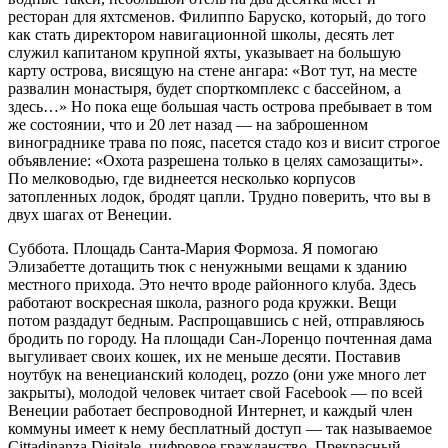
ресторан для яхтсменов. Филиппо Баруско, который, до того
как стать директором навигационной школы, десять лет
служил капитаном крупной яхты, указывает на большую
карту острова, висящую на стене ангара: «Вот тут, на месте
развалин монастыря, будет спорткомплекс с бассейном, а
здесь…» Но пока еще большая часть острова пребывает в том
же состоянии, что и 20 лет назад — на заброшенном
винограднике трава по пояс, пасется стадо коз и висит строгое
объявление: «Охота разрешена только в целях самозащиты».
По мелководью, где виднеется несколько корпусов
затопленных лодок, бродят цапли. Трудно поверить, что вы в
двух шагах от Венеции.
Суббота. Площадь Санта-Мария Формоза. Я помогаю
Элизабетте дотащить тюк с ненужными вещами к зданию
местного прихода. Это нечто вроде районного клуба. Здесь
работают воскресная школа, разного рода кружки. Вещи
потом раздадут бедным. Распрощавшись с ней, отправляюсь
бродить по городу. На площади Сан-Лоренцо почтенная дама
выгуливает своих кошек, их не меньше десяти. Поставив
ноутбук на венецианский колодец, pozzo (они уже много лет
закрыты), молодой человек читает свой Facebook — по всей
Венеции работает беспроводной Интернет, и каждый член
коммуны имеет к нему бесплатный доступ — так называемое
Cittadinanza Digitale, цифровое гражданство. Прекрасный