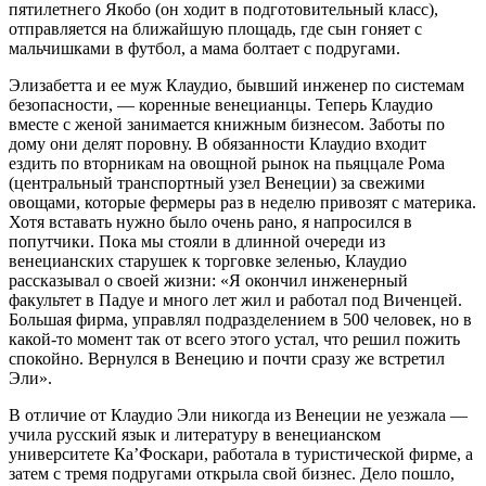
пятилетнего Якобо (он ходит в подготовительный класс),
отправляется на ближайшую площадь, где сын гоняет с
мальчишками в футбол, а мама болтает с подругами.
Элизабетта и ее муж Клаудио, бывший инженер по системам
безопасности, — коренные венецианцы. Теперь Клаудио
вместе с женой занимается книжным бизнесом. Заботы по
дому они делят поровну. В обязанности Клаудио входит
ездить по вторникам на овощной рынок на пьяццале Рома
(центральный транспортный узел Венеции) за свежими
овощами, которые фермеры раз в неделю привозят с материка.
Хотя вставать нужно было очень рано, я напросился в
попутчики. Пока мы стояли в длинной очереди из
венецианских старушек к торговке зеленью, Клаудио
рассказывал о своей жизни: «Я окончил инженерный
факультет в Падуе и много лет жил и работал под Виченцей.
Большая фирма, управлял подразделением в 500 человек, но в
какой-то момент так от всего этого устал, что решил пожить
спокойно. Вернулся в Венецию и почти сразу же встретил
Эли».
В отличие от Клаудио Эли никогда из Венеции не уезжала —
учила русский язык и литературу в венецианском
университете Ка’Фоскари, работала в туристической фирме, а
затем с тремя подругами открыла свой бизнес. Дело пошло,