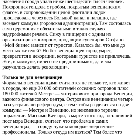
населения города упала ниже шестидесяти тысяч человек.
Похоронная гондола с гробом, покрытым венецианским
флагом, в сопровождении целой флотилии лодок
проследовала через весь Большой канал к палаццо, где
заседает коммуна (городская администрация). Там состоялась
сама церемония с обязательными в таких случаях
надгробными речами. Сижу в пиццерии с одним из
организаторов «похорон», продавцом сувениров Стефано.
«Мой бизнес зависит от туристов. Казалось бы, что мне до
местных жителей? Но без венецианцев город умрет,
превратится в декорации, которыми туристов не привлечешь.
Эти, в коммуне, ничего не предпринимают, да и мы
разучились делать революции».
Только не для венецианцев
Формально венецианцами считаются не только те, кто живет
в городе, но еще 30 000 обитателей соседних островов плюс
180 000 жителей Местре — материкового пригорода Венеции,
важного финансового центра. Островные венецианцы четыре
раза устраивали референдум, с тем чтобы разделиться на две
коммуны — Местре и Венецию, но неизменно терпели
поражение. Массимо Каччари, в марте этого года оставивший
пост мэра Венеции, считает, что проблема в самих
венецианцах, — городу нужны молодые энергичные
профессионалы. Только откуда им взяться? Тем более что