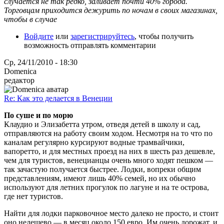
случается не так редко, заливает почти 40% города.
Торговцам приходится дежурить по ночам в своих магазинах,
чтобы в случае
Войдите
или
зарегистрируйтесь
, чтобы получить
возможность отправлять комментарии
Ср, 24/11/2010 - 18:30
Domenica
редактор
Re: Как это делается в Венеции
По суше и по морю
Клаудио и Элизабетта утром, отведя детей в школу и сад,
отправляются на работу своим ходом. Несмотря на то что по
каналам регулярно курсируют водные трамвайчики,
вапоретто, и для местных проезд на них в шесть раз дешевле,
чем для туристов, венецианцы очень много ходят пешком —
так зачастую получается быстрее. Лодки, вопреки общим
представлениям, имеют лишь 40% семей, но их обычно
используют для летних прогулок по лагуне и на те острова,
где нет туристов.
Найти для лодки парковочное место далеко не просто, и стоит
оно недешево — в месяц около 150 евро. Им очень дорожат, и