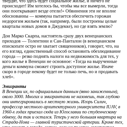
твердят, что здесь будет социальное жилье, и ничего не
происходит! Им хотелось бы, чтобы мы все вымерли, тогда
они пооткрывают везде отели!» Обвинения эти не вполне
обоснованны — коммуна пытается обеспечить горожан
недорогим жильем (так, например, были построены целые
кварталы новых домов в Джудекке), но где взять землю?
Дон Марко Скарпа, настоятель сразу двух венецианских
приходов — Толентини и Сан-Панталон (в венецианском
епископате остро не хватает священников), говорит, что, на
его взгляд, единственный способ остановить обезлюдивание
города — резко поднять налоги на недвижимость для тех, у
кого жилье в Венеции не основное: «Тогда на вырученные
деньги коммуна сможет строить доступное жилье. Иначе
скоро в городе некому будет не только печь, но и продавать
хлеб».
Эмигранты
В Венеции их, по официальным данным (явно заниженным),
около 3000. Многих и эмигрантами не назовешь, так глубоко
они интегрировались в местную жизнь. Игорь Силич,
профессор местного архитектурного университета IUAV, в
1960-х годах приехал сюда из Югославии по студенческому
обмену, да так и остался. Теперь у него большая квартира на
Страда-Нова — главной туристической артерии. Кроме тех,