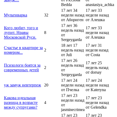
Bedda
anastasiya_achka
17 лет 34
17 лет 33
Мультиварка
32
недели назад
недели назад
от Абориген
от Алешка
17 лет 36
Кого любит, того и
17 лет 33
недель назад
лупит. Нравы
8
недели назад
от
Московской Руси.
от Алешка
Sergeygarda
18 лет 17
17 лет 31
Счастье в квартире за
2
недель назад
неделя назад
номером...
от Juli
от Costa
17 лет 26
17 лет 25
Психологи боятся за
недель назад
2
недель назад
современных детей
от
от dorsay
Sergeygarda
17 лет 24
17 лет 24
уж замуж невтерпеж
20
недели назад
недели назад
от Пчелка
от Kateryna
17 лет 23
Какова идеальная
17 лет 23
недели назад
разница в возрасте
4
недели назад
от
между супругами?
от Gelendka
jasminecrimea
17 лет 23
17 лет 23