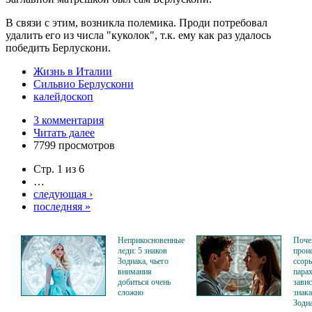
В связи с этим, возникла полемика. Проди потребовал
удалить его из числа "куколок", т.к. ему как раз удалось
победить Берлускони.
Жизнь в Италии
Сильвио Берлускони
калейдоскоп
3 комментария
Читать далее
7799 просмотров
Стр. 1 из 6
…
следующая ›
последняя »
Неприкосновенные
Поче
леди: 5 знаков
прои
Зодиака, чьего
ссор
внимания
парах
добиться очень
завис
сложно
знака
Зоди