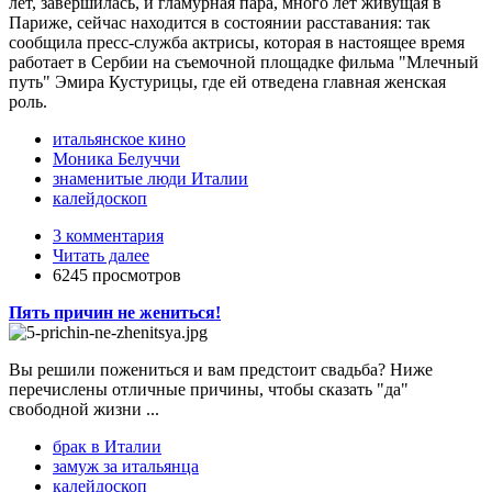
лет, завершилась, и гламурная пара, много лет живущая в
Париже, сейчас находится в состоянии расставания: так
сообщила пресс-служба актрисы, которая в настоящее время
работает в Сербии на съемочной площадке фильма "Млечный
путь" Эмира Кустурицы, где ей отведена главная женская
роль.
итальянское кино
Моника Белуччи
знаменитые люди Италии
калейдоскоп
3 комментария
Читать далее
6245 просмотров
Пять причин не жениться!
Вы решили пожениться и вам предстоит свадьба? Ниже
перечислены отличные причины, чтобы сказать "да"
свободной жизни ...
брак в Италии
замуж за итальянца
калейдоскоп