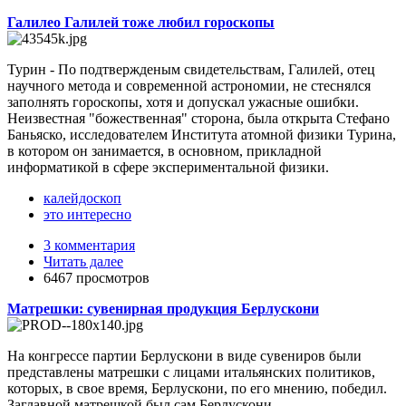
Галилео Галилей тоже любил гороскопы
Турин - По подтвержденым свидетельствам, Галилей, отец
научного метода и современной астрономии, не стеснялся
заполнять гороскопы, хотя и допускал ужасные ошибки.
Неизвестная "божественная" сторона, была открыта Стефано
Баньяско, исследователем Института атомной физики Турина,
в котором он занимается, в основном, прикладной
информатикой в сфере экспериментальной физики.
калейдоскоп
это интересно
3 комментария
Читать далее
6467 просмотров
Матрешки: cувенирная продукция Берлускони
На конгрессе партии Берлускони в виде сувениров были
представлены матрешки с лицами итальянских политиков,
которых, в свое время, Берлускони, по его мнению, победил.
Заглавной матрешкой был сам Берлускони.