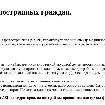
ностранных граждан.
 здравоохранения (
S.S.N.
) гарантирует полный спектр медицин
их граждан, обязательное страхование и медицинскую помощь, 
ты по найму, для индивидуальной трудовой деятельности или за
одали заявку на продление вида на жительство для работы по н
жище и в ожидании политического убежища), в ожидании усынов
ных граждан из перечисленных выше категорий.
не подпадающие под эти категории, даже если они должны быть з
 территории Италии, а также их члены семьи, находящиеся на и
 ASL на территории, на которой вы прописаны или где вы фа