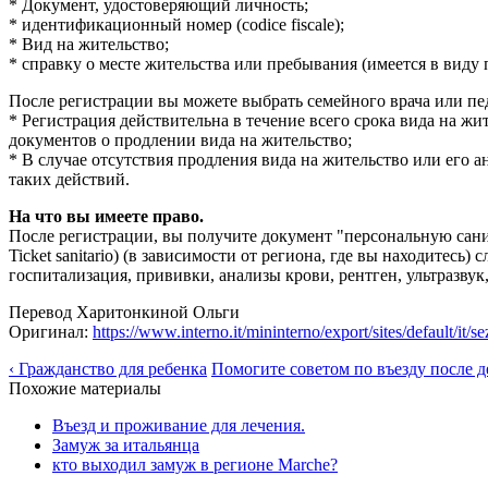
* Документ, удостоверяющий личность;
* идентификационный номер (codice fiscale);
* Вид на жительство;
* справку о месте жительства или пребывания (имеется в виду 
После регистрации вы можете выбрать семейного врача или пед
* Регистрация действительна в течение всего срока вида на ж
документов о продлении вида на жительство;
* В случае отсутствия продления вида на жительство или его а
таких действий.
На что вы имеете право.
После регистрации, вы получите документ "персональную санитар
Ticket sanitario) (в зависимости от региона, где вы находите
госпитализация, прививки, анализы крови, рентген, ультразвук
Перевод Харитонкиной Ольги
Оригинал:
https://www.interno.it/mininterno/export/sites/default/i
‹ Гражданство для ребенка
Помогите советом по въезду после д
Похожие материалы
Въезд и проживание для лечения.
Замуж за итальянца
кто выходил замуж в регионе Marche?