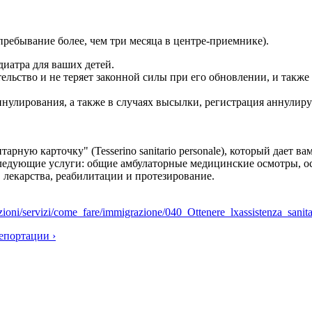
пребывание более, чем три месяца в центре-приемнике).
иатра для ваших детей.
ительство и не теряет законной силы при его обновлении, и так
ннулирования, а также в случаях высылки, регистрация аннулиру
ную карточку" (Tesserino sanitario personale), который дает вам
сь) следующие услуги: общие амбулаторные медицинские осмотры, о
, лекарства, реабилитации и протезирование.
t/sezioni/servizi/come_fare/immigrazione/040_Ottenere_lxassistenza_san
епортации ›