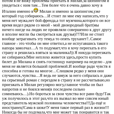
потом я не вижу проблемы приехать в Милан,за шопингом и
увидеться с ним там…Тем более что я очень давно хочу в
Италию именно в
Милан и именно за шопингом,уже
который год собираюсь…И стоит ли мне ему написать,что у
меня нет мужа,нет бой-френда,а тот мужчина,которого он все
время видел рядом со мной - мой двоюродный брат(мы
ничего нигде на людях не проявляли совершенно к друг другу
и вполне могли бы смотреться как друзья)???Или не стоит
вообще затрагивать эту тему,а то опять труханет?..Самое
главное - это чтобы он мне ответил,а не испугавшись такого
напора замолчал…А то подумает,что я хочу переехать в его
страну и решилась взяться за мальчикаJ)) Я никуда переезжать
не собираюсь!Мне неплохо живется здесь,просто купить
билет до Милана и снять гостиницу например на неделю - для
меня не является большой проблемой.И вообще ради чувств я
способна и готова на многое…Слишком редко у меня они
случаются.,чувства…Я ведь не замуж за него собралась и даже
на серьезный роман с перездом в страну я не рассчитываю,но
приезжать в Милан регулярно могу,главное чтобы он был
напротив и не боялся меня(в последнем сильно
сомневаюсь…).Но бороться за свои чувства все равн буду!Так
уж получилось в этот раз,что их вызвал во мне совсем юный
представитель мужской половины человечества!!!Да ещё и
иностранец!Сама в шоке!У меня такое первый раз в жизни!!!
Никогда бы не подумала,что мне может так понравится и так