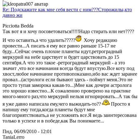
Re: Подскажите как мне себя вести с ним???Сторожилы,кто
давно жи
Picciotta Bedda
Так вот я и хочу посоветоваться!!!!!Надо стирать или нет????
И что оставить,а что удалить?????
Хочу редакцию
провести...А писать я ему все равно раньше 15-17 не
буду...Сейчас очень плохие планеты идут,ретроградный
меркурий на небе царствует и будет царствовать до 15
сентября.А что это такое -ретроградный меркурий - а это
значит ,что все начинания всегда будут впустую.Все коту под
хвост,любое начинание противопоказано,ибо вас ждет заранее
провал...(астрологи если бывают здесь - поймут меня.Это не
просто тупая заморока какая-то...)Мне как дочери астролога
это хорошо известно...К сожалению проверено на практике
много-много раз,что меркурий нельзя игнорировать...А так бы
я уже давно написала ему,чего выжидать-то??
Просто я
напишу ему тогда,когда планеты будут мне
благоприятствовать,а не усложнять все.Я ведь заинтересована
только в успехе и в победе,как Вы понимаете...
Пнд, 06/09/2010 - 12:01
TaniaLerro