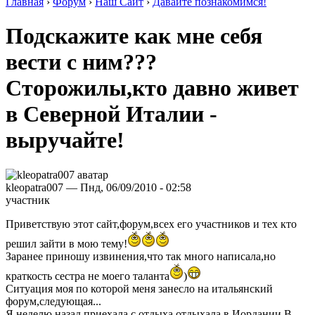
Главная
›
Форум
›
Наш Сайт
›
Давайте познакомимся!
Подскажите как мне себя
вести с ним???
Сторожилы,кто давно живет
в Северной Италии -
выручайте!
kleopatra007 — Пнд, 06/09/2010 - 02:58
участник
Приветствую этот сайт,форум,всех его участников и тех кто
решил зайти в мою тему!
Заранее приношу извинения,что так много написала,но
краткость сестра не моего таланта
)
Ситуация моя по которой меня занесло на итальянский
форум,следующая...
Я неделю назад приехала с отдыха,отдыхала в Иордании.В