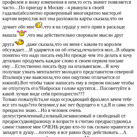
профилем и вижу изменения в нем,то есть значит появляется
часто…По приезду в Москву - я рванула к своей
гадалке(абсолютно проверенный многократно мастер,её
картам верю),так вот она разложила карты сказала,что он
думает обо мне
,что я на сердце у него прям в раскладе
вышла
,что мы действительно своровали мысли друг
друга
,даже сказала,что он меня с каким-то королем
обсуждает…И ударяется он об отъезд,печалится мол...В общем
понятно что надо писать ему.Но прежде чем это делать я хочу
детально продумать каждое слово в своем первом письме
ему…Естественно писать буду на итальянском…Я хочу
получше узнать менталитет молодого представителя северной
Италии(я уже выяснила,что они ощутимо отличается от
южной).Вот чтобы такое написать ему в первом письме чтобы
не отпугнуть его?Наброски голове крутятся…Посоветуйте в
какой лучше виде себя преподнести???
Только пожалуйста,не надо осуждающий фраз,мол зачем тебе
все это надо?это безумие,у вас нет будущего и т.д.Я и сама это
прекрасно знаю…Но я человек очень
целеустремленный,сильный,независимый и свободный от
предрассудков(разницу в возрасте я считаю предрассудком),а
самое главное мне ОЧЕНЬ редко кто-то так сильно нравится и
западет в душу…поэтому я все равно буду действовать…А