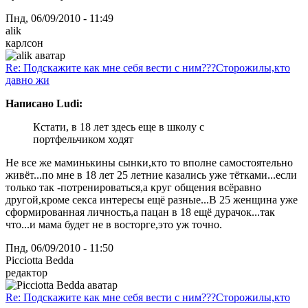
Пнд, 06/09/2010 - 11:49
alik
карлсон
Re: Подскажите как мне себя вести с ним???Сторожилы,кто
давно жи
Написано Ludi:
Кстати, в 18 лет здесь еще в школу с
портфельчиком ходят
Не все же маминькины сынки,кто то вполне самостоятельно
живёт...по мне в 18 лет 25 летние казались уже тётками...если
только так -потренироваться,а круг общения всёравно
другой,кроме секса интересы ещё разные...В 25 женщина уже
сформированная личность,а пацан в 18 ещё дурачок...так
что...и мама будет не в восторге,это уж точно.
Пнд, 06/09/2010 - 11:50
Picciotta Bedda
редактор
Re: Подскажите как мне себя вести с ним???Сторожилы,кто