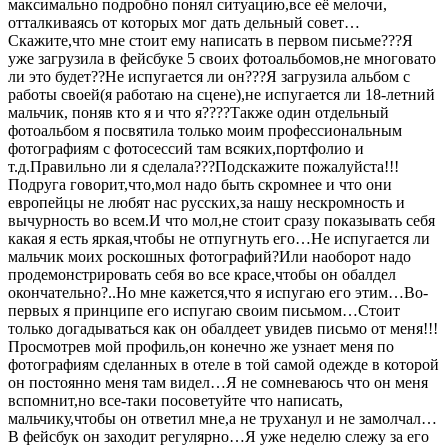
максимально подробно понял ситуацию,все её мелочи,
отталкиваясь от которых мог дать дельный совет…
Скажите,что мне стоит ему написать в первом письме???Я
уже загрузила в фейсбуке 5 своих фотоальбомов,не многовато
ли это будет??Не испугается ли он???Я загрузила альбом с
работы своей(я работаю на сцене),не испугается ли 18-летний
мальчик, поняв кто я и что я????Также один отдельный
фотоальбом я посвятила только моим профессиональным
фотографиям с фотосессий там всяких,портфолио и
т.д.Правильно ли я сделала???Подскажите пожалуйста!!!
Подруга говорит,что,мол надо быть скромнее и что они
европейцы не любят нас русских,за нашу нескромность и
вычурность во всем.И что мол,не стоит сразу показывать себя
какая я есть яркая,чтобы не отпугнуть его…Не испугается ли
мальчик моих роскошных фотографий?Или наоборот надо
продемонстрировать себя во все красе,чтобы он обалдел
окончательно?..Но мне кажется,что я испугаю его этим…Во-
первых я принципе его испугаю своим письмом…Стоит
только догадываться как он обалдеет увидев письмо от меня!!!
Просмотрев мой профиль,он конечно же узнает меня по
фотографиям сделанных в отеле в той самой одежде в которой
он постоянно меня там видел…Я не сомневаюсь что он меня
вспомнит,но все-таки посоветуйте что написать,
мальчику,чтобы он ответил мне,а не труханул и не замолчал…
В фейсбук он заходит регулярно…Я уже неделю слежу за его