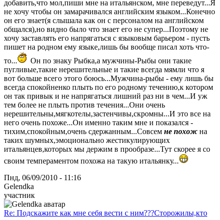
добавить,что мол,пиши мне на итальянском, мне переведут...Я
не хочу чтобы он замарачивался английским языком...Конечно
он его знает(я слышала как он с персоналом на английском
общался),но видно было что знает его не супер...Поэтому не
хочу заставлять его напрягаться с языковым барьером - пусть
пишет на родном ему языке,лишь бы вообще писал хоть что-
то...
Он по знаку Рыбка,а мужчины-Рыбы они такие
пугливые,такие нерешительные и такие всегда мямли что я
вот больше всего этого боюсь...Мужчина-рыбы - ему лишь бы
всегда спокойненко плыть по его родному течению,к котором
он так привык и не напрягаться лишний раз ни в чем...И уж
тем более не плыть против течения...Они очень
нерешительны,мягкотелы,застенчивы,скромны...И это все на
него очень похоже...Он именно таким мне и показался -
тихим,спокойным,очень сдержанным...Совсем
не похож
на
таких шумных,эмоционально жестикулирующих
итальянцев,которых мы держим в прообразе...Тут скорее я со
своим темпераментом похожа на такую итальянку...
Пнд, 06/09/2010 - 11:16
Gelendka
участник
Re: Подскажите как мне себя вести с ним???Сторожилы,кто