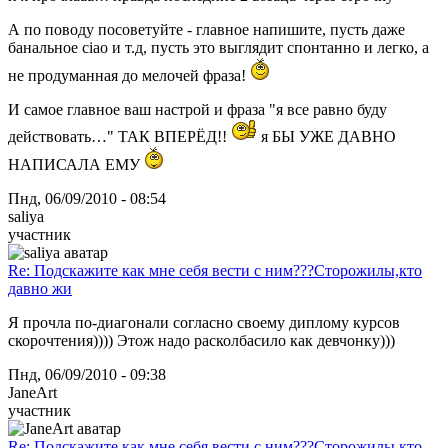
А по поводу посоветуйте - главное напишите, пусть даже
банальное сiao и т.д, пусть это выглядит спонтанно и легко, а
не продуманная до мелочей фраза!
И самое главное ваш настрой и фраза "я все равно буду
действовать…" ТАК ВПЕРЁД!!
я БЫ УЖЕ ДАВНО
НАПИСАЛА ЕМУ
Пнд, 06/09/2010 - 08:54
saliya
участник
Re: Подскажите как мне себя вести с ним???Сторожилы,кто
давно жи
Я прочла по-диагонали согласно своему диплому курсов
скорочтения)))) Этож надо расколбасило как девчонку)))
Пнд, 06/09/2010 - 09:38
JaneArt
участник
Re: Подскажите как мне себя вести с ним???Сторожилы,кто