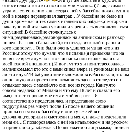
«нашли друг друга»
,и я тут же ввела её в курс дела
относительно того кто похитил мои мысли...))Итак,с самого
утра мы естественно как всегда с ней у бассейна,пока спутник
мой в номере переваривал завтрак…У бассейна не было ни
души кроме нас и тех самых итальянских бабулек,с которыми
накануне мой итальяно ужинал и я решилась воспользоваться
ситуацией.В бассейне столкнулась с
ними,разулыбалась,разговорилась на английском и разговор
пошел...Разговор банальный,кто откуда из какой страны и
кого как зовут…Они были очень удивлены узнав что я из
России,потому что думали что я испанка(я привыкла что на
меня все время думают что я испанка или итальянка из-за
моей южной внешности).И вот тут то я и поинтересовалась
мальчиком,мол кто это с вами сидел вчера за ужином,и не ваш
ли это внук??И бабушки мне выложили все.Рассказали,что им
он не внук,они просто познакомились здесь в отеле,что он
отдыхает здесь с мамой,что они все из города Канту,что
совсем недалеко от Милана и что ему 18 лет и сказали его
имя,в ответ спросив мое имя и мой возраст…Я
соответственно представилась и представила свою
подругу.Как раз минут после 15 после нашего общения
пришла его мама к бассейну и они тут же ей все
доложили,говорили и смотрели на меня, и даже представили
меня ей…Я поздоровалась с ней на итальянском и на русском
и приветливо улыбнулась.По выражению лица мамы,я поняла