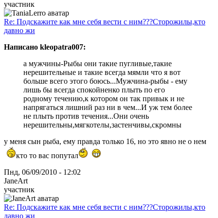
участник
Re: Подскажите как мне себя вести с ним???Сторожилы,кто
давно жи
Написано kleopatra007:
а мужчины-Рыбы они такие пугливые,такие
нерешительные и такие всегда мямли что я вот
больше всего этого боюсь...Мужчина-рыбы - ему
лишь бы всегда спокойненко плыть по его
родному течению,к котором он так привык и не
напрягаться лишний раз ни в чем...И уж тем более
не плыть против течения...Они очень
нерешительны,мягкотелы,застенчивы,скромны
у меня сын рыба, ему правда только 16, но это явно не о нем
кто то вас попутал
Пнд, 06/09/2010 - 12:02
JaneArt
участник
Re: Подскажите как мне себя вести с ним???Сторожилы,кто
давно жи