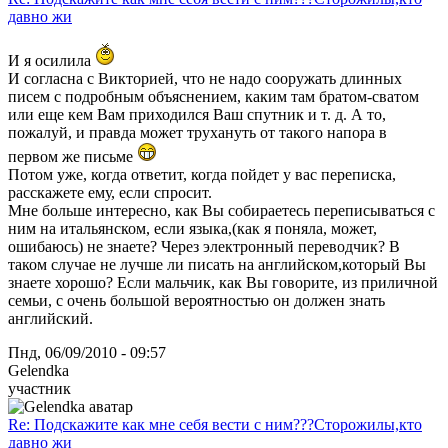
давно жи
И я осилила
И согласна с Викторией, что не надо сооружать длинных
писем с подробным объяснением, каким там братом-сватом
или еще кем Вам приходился Ваш спутник и т. д. А то,
пожалуй, и правда может трухануть от такого напора в
первом же письме
Потом уже, когда ответит, когда пойдет у вас переписка,
расскажете ему, если спросит.
Мне больше интересно, как Вы собираетесь переписываться с
ним на итальянском, если языка,(как я поняла, может,
ошибаюсь) не знаете? Через электронный переводчик? В
таком случае не лучше ли писать на английском,который Вы
знаете хорошо? Если мальчик, как Вы говорите, из приличной
семьи, с очень большой вероятностью он должен знать
английский.
Пнд, 06/09/2010 - 09:57
Gelendka
участник
Re: Подскажите как мне себя вести с ним???Сторожилы,кто
давно жи