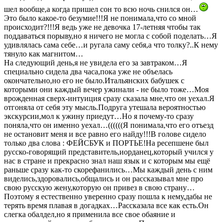
шел вообще,а когда пришел сон то всю ночь снился он…
Это было какое-то безумие!!!Я не понимала,что со мной
происходит?!!!Я ведь уже не девочка 17-летняя чтобы так
поддаваться порыву,но я ничего не могла с собой поделать…Я
удивлялась сама себе…и ругала саму себя,а что толку?..К нему
тянуло как магнитом…
На следующий день,я не увидела его за завтраком…Я
специально сидела два часа,пока уже не объелась
окончательно,но его не было.Итальянских бабушек с
которыми они каждый вечер ужинали - не было тоже…Моя
врожденная сверх-интуиция сразу сказала мне,что он уехал.Я
отгоняла от себя эту мысль.Подруга утешала вероятностью
экскурсии,мол к ужину приедут…Но я почему-то сразу
поняла,что он именно уехал…((((((Я понимала,что его отъезд
не остановит меня и все равно его найду!!!В голове сидело
только два слова : ФЕЙСБУК и ПОРТЬЕ!На ресепшене был
русско-говорящий представитель,иорданец,который учился у
нас в стране и прекрасно знал наш язык и с которым мы ещё
раньше сразу как-то скорефанились…Мы каждый день с ним
виделись,здоровались,общались и он рассказывал мне про
свою русскую жену,которую он привез в свою страну…
Поэтому я естественно уверенно сразу пошла к нему,дабы не
терять время плавая в догадках…Рассказала все как есть.Он
слегка обалдел,но я применила все свое обаяние и