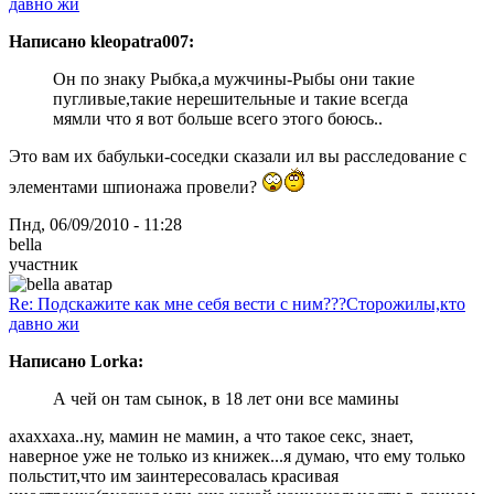
давно жи
Написано kleopatra007:
Он по знаку Рыбка,а мужчины-Рыбы они такие
пугливые,такие нерешительные и такие всегда
мямли что я вот больше всего этого боюсь..
Это вам их бабульки-соседки сказали ил вы расследование с
элементами шпионажа провели?
Пнд, 06/09/2010 - 11:28
bella
участник
Re: Подскажите как мне себя вести с ним???Сторожилы,кто
давно жи
Написано Lorka:
А чей он там сынок, в 18 лет они все мамины
ахаххаха..ну, мамин не мамин, а что такое секс, знает,
наверное уже не только из книжек...я думаю, что ему только
польстит,что им заинтересовалась красивая