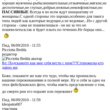
хороши мужчины-рыбы:внимательные,отзывчивые,мягкие,не
деспотичные,не глупые,добрые,нежные,неконфликтные,но
ПАССИВНЫЕ
Всегда и во всем ждут инициативу от
женщины.С одной стороны это хорошо,особенно для такого
типа людей как я,которые ведущие,а не ведомые...Но с другой
стороны - сама не пошевелишься - он ни за что не
пошевелиться,так и будет плыть по течению.Не борцы они...
Пнд, 06/09/2010 - 11:55
Picciotta Bedda
редактор
Re: Подскажите как мне себя вести с ним???Сторожилы,кто
давно жи
Боже, покажите же нам это чудо, чтобы мы прониклись
вашими переживаниями в полной мере. Ну и себя за одно на
этих фейсбуковских фото, чтобы иметь представление о том,
до смерти рни его поразят или переживет
Пнд, 06/09/2010 - 11:59
kleopatra007
участник