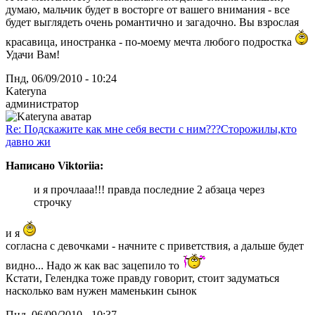
думаю, мальчик будет в восторге от вашего внимания - все
будет выглядеть очень романтично и загадочно. Вы взрослая
красавица, иностранка - по-моему мечта любого подростка
Удачи Вам!
Пнд, 06/09/2010 - 10:24
Kateryna
администратор
Re: Подскажите как мне себя вести с ним???Сторожилы,кто
давно жи
Написано Viktoriia:
и я прочлааа!!! правда последние 2 абзаца через
строчку
и я
согласна с девочками - начните с приветствия, а дальше будет
видно... Надо ж как вас зацепило то
Кстати, Гелендка тоже правду говорит, стоит задуматься
насколько вам нужен маменькин сынок
Пнд, 06/09/2010 - 10:37