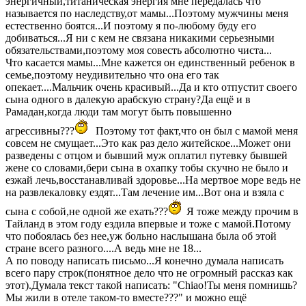
энергичный,титаническая энергия мне передалась что
называется по наследству,от мамы...Поэтому мужчины меня
естественно боятся...И поэтому я по-любому буду его
добиваться...Я ни с кем не связана никакими серьезными
обязательствами,поэтому моя совесть абсолютно чиста...
Что касается мамы...Мне кажется он единственный ребенок в
семье,поэтому неудивительно что она его так
опекает....Мальчик очень красивый...Да и кто отпустит своего
сына одного в далекую арабскую страну?Да ещё и в
Рамадан,когда люди там могут быть повышенно
агрессивны???
Поэтому тот факт,что он был с мамой меня
совсем не смущает...Это как раз дело житейское...Может они
разведены с отцом и бывший муж оплатил путевку бывшей
жене со словами,бери сына в охапку тобы скучно не было и
езжай лечь,восстанавливай здоровье...На мертвое море ведь не
на развлекаловку ездят...Там лечение им...Вот она и взяла с
сына с собой,не одной же ехать???
Я тоже между прочим в
Тайланд в этом году ездила впервые и тоже с мамой.Потому
что побоялась без нее,уж больно наслышана была об этой
стране всего разного....А ведь мне не 18...
А по поводу написать письмо...Я конечно думала написать
всего пару строк(понятное дело что не огромный рассказ как
этот).Думала текст такой написать: "Chiao!Ты меня помнишь?
Мы жили в отеле таком-то вместе???" и можно ещё