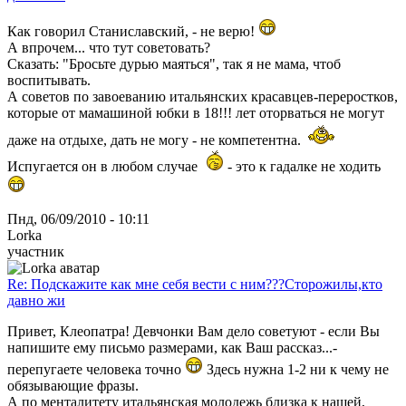
Как говорил Станиславский, - не верю!
А впрочем... что тут советовать?
Сказать: "Бросьте дурью маяться", так я не мама, чтоб
воспитывать.
А советов по завоеванию итальянских красавцев-переростков,
которые от мамашиной юбки в 18!!! лет оторваться не могут
даже на отдыхе, дать не могу - не компетентна.
Испугается он в любом случае
- это к гадалке не ходить
Пнд, 06/09/2010 - 10:11
Lorka
участник
Re: Подскажите как мне себя вести с ним???Сторожилы,кто
давно жи
Привет, Клеопатра! Девчонки Вам дело советуют - если Вы
напишите ему письмо размерами, как Ваш рассказ...-
перепугаете человека точно
Здесь нужна 1-2 ни к чему не
обязывающие фразы.
А по менталитету итальянская молодежь близка к нашей,