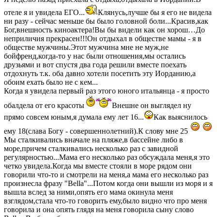
отеле я и увидела ЕГО...
Клянусь,лучше бы я его не видела
ни разу - сейчас меньше бы было головной боли...Красив,как
Бог,внешность киноактера!Вы бы видели как он хорош…До
неприличия прекрасен!!!Он отдыхал в обществе мамы - я в
обществе мужчины.Этот мужчина мне не муж,не
бойфренд,когда-то у нас были отношения,мы остались
друзьями и вот спустя два года решили вместе поехать
отдохнуть т.к. оба давно хотели посетить эту Иорданию,а
обоим ехать было не с кем...
Когда я увидела первый раз этого юного итальянца - я просто
обалдела от его красоты
Внешне он выглядел ну
прямо совсем юным,я думала ему лет 16...
Как выяснилось
ему 18(слава Богу - совершеннолетний).К слову мне 25
Мы сталкивались вначале на пляже,в бассейне либо в
море,причем сталкивались несколько раз с завидной
регулярностью...Мама его несколько раз обсуждала меня,я это
четко увидела.Когда мы вместе стояли в море рядом они
говорили что-то и смотрели на меня,а мама его несколько раз
произнесла фразу "Bella"...Потом когда они вышли из моря и я
вышла вслед за ними,опять его мама окинула меня
взглядом,стала что-то говорить ему,было видно что про меня
говорила и она опять глядя на меня говорила сыну слово