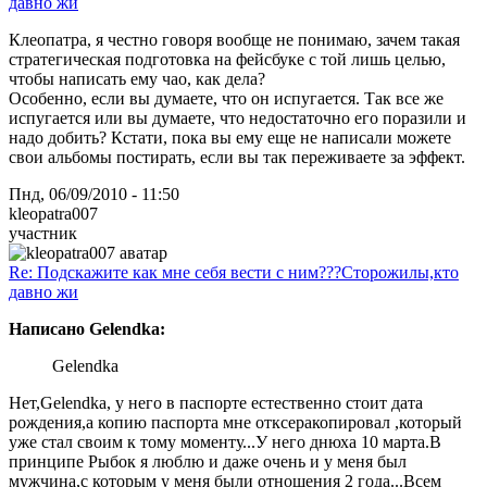
давно жи
Клеопатра, я честно говоря вообще не понимаю, зачем такая
стратегическая подготовка на фейсбуке с той лишь целью,
чтобы написать ему чао, как дела?
Особенно, если вы думаете, что он испугается. Так все же
испугается или вы думаете, что недостаточно его поразили и
надо добить? Кстати, пока вы ему еще не написали можете
свои альбомы постирать, если вы так переживаете за эффект.
Пнд, 06/09/2010 - 11:50
kleopatra007
участник
Re: Подскажите как мне себя вести с ним???Сторожилы,кто
давно жи
Написано Gelendka:
Gelendka
Нет,Gelendka, у него в паспорте естественно стоит дата
рождения,а копию паспорта мне отксеракопировал ,который
уже стал своим к тому моменту...У него днюха 10 марта.В
принципе Рыбок я люблю и даже очень и у меня был
мужчина,с которым у меня были отношения 2 года...Всем