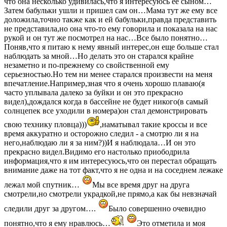
что она несколько удивилась,что я интересуюсь её сыном…
Затем бабульки ушли и пришел сам он…Мама тут же ему все
доложила,точно также как и ей бабульки,правда представить
не представила,но она что-то ему говорила и показала на нас
рукой и он тут же посмотрел на нас…Все было понятно…
Поняв,что я питаю к нему явный интерес,он еще больше стал
наблюдать за мной…Но делать это он старался крайне
незаметно и по-прежнему со свойственной ему
серьезностью.Но тем ни менее старался произвести на меня
впечатление.Например,зная что я очень хорошо плаваю(я
часто уплывала далеко за буйки и он это прекрасно
видел),дождался когда в бассейне не будет никого(в самый
солнцепек все уходили в номера)он стал демонстрировать
свою технику пловца)))
,наматывал такие кроссы и все
время аккуратно и осторожно следил - а смотрю ли я на
него,наблюдаю ли я за ним?))И я наблюдала…И он это
прекрасно видел.Видимо его настолько приободрила
информация,что я им интересуюсь,что он перестал обращать
внимание даже на тот факт,что я не одна и на соседнем лежаке
лежал мой спутник…
Мы все время друг на друга
смотрели,но смотрели украдкой,не прямо,а как бы невзначай
следили друг за другом….
Было совершенно очевидно
понятно,что я ему нравлюсь…
Это отметила и моя