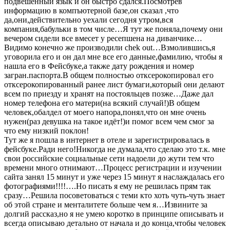
подвешенный язык и он быстро сдался.Посмотрев
информацию в компъютерной базе,он сказал ,что
да,они,действительно уехали сегодня утром,вся
компания,бабульки в том числе…Я тут же поняла,почему они
вечером сидели все вмесет у ресепшена на диванчике…
Видимо конечно же производили chek out…Взмолившись,я
уговорила его и он дал мне все его данные,фамилию, чтобы я
нашла его в Фейсбуке,а также дату рождения и номер
загран.паспорта.В общем полностью отксерокопировал его
отксерокопированный ранее лист бумаги,который они делают
всем по приезду и хранят на постояльцев позже…Даже дал
номер телефона его матери(на всякий случай!)В общем
человек,обалдел от моего напора,понял,что он мне очень
нужен(раз девушка на такое идёт!)и помог всем чем смог за
что ему низкий поклон!
Тут же я пошла в интернет в отеле и зарегистрировалась в
фейсбуке.Ради него!Никогда не думала,что сделаю это т.к. мне
свои российские социальные сети надоели до жути тем что
времени много отнимают…Процесс регистрации и изучении
сайта занял 15 минут и уже через 15 минут я наслаждалась его
фотографиями!!!!….Но писать я ему не решилась прям так
сразу…Решила посоветоваться с теми кто хоть чуть-чуть знает
об этой стране и менталитете больше чем я…Извините за
долгий рассказ,но я не умею коротко в принципе описывать и
всегда описываю детально от начала и до конца,чтобы человек